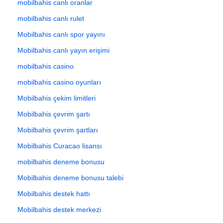
mobilbahis canlı oranlar
mobilbahis canlı rulet
Mobilbahis canlı spor yayını
Mobilbahis canlı yayın erişimi
mobilbahis casino
mobilbahis casino oyunları
Mobilbahis çekim limitleri
Mobilbahis çevrim şartı
Mobilbahis çevrim şartları
Mobilbahis Curacao lisansı
mobilbahis deneme bonusu
Mobilbahis deneme bonusu talebi
Mobilbahis destek hattı
Mobilbahis destek merkezi