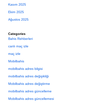
Kasım 2025
Ekim 2025
Ağustos 2025
Categories
Bahis Rehberleri
canlı maç izle
maç izle
Mobilbahis
mobilbahis adres bilgisi
mobilbahis adres değişikliği
Mobilbahis adres değiştirme
mobilbahis adres güncelleme
Mobilbahis adres güncellemesi