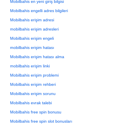
Mobilbahis en yeni giriş bilgisi
Mobilbahis engelli adres bilgileri
Mobilbahis erişim adresi
mobilbahis erişim adresleri
Mobilbahis erişim engeli
mobilbahis erişim hatası
Mobilbahis erişim hatası alma
mobilbahis erişim linki
Mobilbahis erişim problemi
Mobilbahis erişim rehberi
Mobilbahis erişim sorunu
Mobilbahis evrak talebi
Mobilbahis free spin bonusu
Mobilbahis free spin slot bonusları