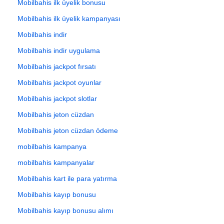
Mobilbahis ilk üyelik bonusu
Mobilbahis ilk üyelik kampanyası
Mobilbahis indir
Mobilbahis indir uygulama
Mobilbahis jackpot fırsatı
Mobilbahis jackpot oyunlar
Mobilbahis jackpot slotlar
Mobilbahis jeton cüzdan
Mobilbahis jeton cüzdan ödeme
mobilbahis kampanya
mobilbahis kampanyalar
Mobilbahis kart ile para yatırma
Mobilbahis kayıp bonusu
Mobilbahis kayıp bonusu alımı