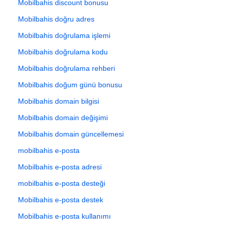
Mobilbahis discount bonusu
Mobilbahis doğru adres
Mobilbahis doğrulama işlemi
Mobilbahis doğrulama kodu
Mobilbahis doğrulama rehberi
Mobilbahis doğum günü bonusu
Mobilbahis domain bilgisi
Mobilbahis domain değişimi
Mobilbahis domain güncellemesi
mobilbahis e-posta
Mobilbahis e-posta adresi
mobilbahis e-posta desteği
Mobilbahis e-posta destek
Mobilbahis e-posta kullanımı