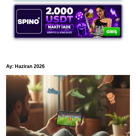
Ay:
Haziran 2026