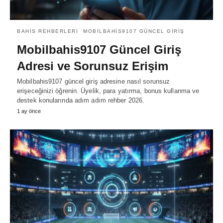
BAHIS REHBERLERI
MOBILBAHIS9107 GÜNCEL GIRIŞ
Mobilbahis9107 Güncel Giriş
Adresi ve Sorunsuz Erişim
Mobilbahis9107 güncel giriş adresine nasıl sorunsuz
erişeceğinizi öğrenin. Üyelik, para yatırma, bonus kullanma ve
destek konularında adım adım rehber 2026.
1 ay önce