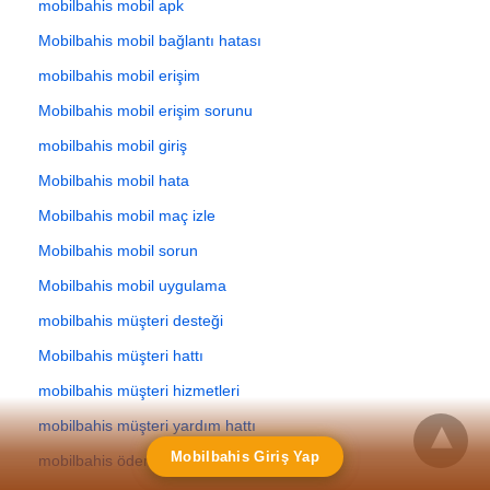
mobilbahis mobil apk
Mobilbahis mobil bağlantı hatası
mobilbahis mobil erişim
Mobilbahis mobil erişim sorunu
mobilbahis mobil giriş
Mobilbahis mobil hata
Mobilbahis mobil maç izle
Mobilbahis mobil sorun
Mobilbahis mobil uygulama
mobilbahis müşteri desteği
Mobilbahis müşteri hattı
mobilbahis müşteri hizmetleri
mobilbahis müşteri yardım hattı
Mobilbahis Giriş Yap
mobilbahis ödeme