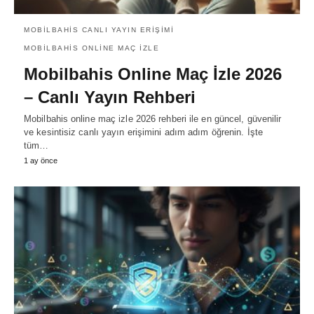
MOBILBAHIS CANLI YAYIN ERIŞIMI
MOBILBAHIS ONLINE MAÇ IZLE
Mobilbahis Online Maç İzle 2026
– Canlı Yayın Rehberi
Mobilbahis online maç izle 2026 rehberi ile en güncel, güvenilir
ve kesintisiz canlı yayın erişimini adım adım öğrenin. İşte
tüm…
1 ay önce