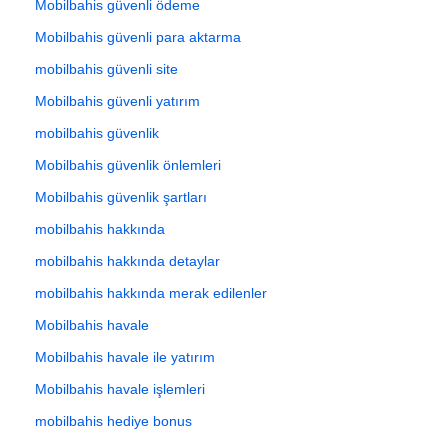
Mobilbahis güvenli ödeme
Mobilbahis güvenli para aktarma
mobilbahis güvenli site
Mobilbahis güvenli yatırım
mobilbahis güvenlik
Mobilbahis güvenlik önlemleri
Mobilbahis güvenlik şartları
mobilbahis hakkında
mobilbahis hakkında detaylar
mobilbahis hakkında merak edilenler
Mobilbahis havale
Mobilbahis havale ile yatırım
Mobilbahis havale işlemleri
mobilbahis hediye bonus