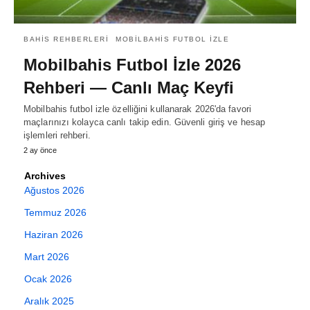
BAHIS REHBERLERI
MOBILBAHIS FUTBOL IZLE
Mobilbahis Futbol İzle 2026
Rehberi — Canlı Maç Keyfi
Mobilbahis futbol izle özelliğini kullanarak 2026'da favori
maçlarınızı kolayca canlı takip edin. Güvenli giriş ve hesap
işlemleri rehberi.
2 ay önce
Archives
Ağustos 2026
Temmuz 2026
Haziran 2026
Mart 2026
Ocak 2026
Aralık 2025