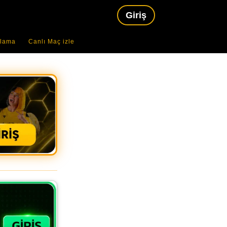
Giriş
ulama
Canlı Maç izle