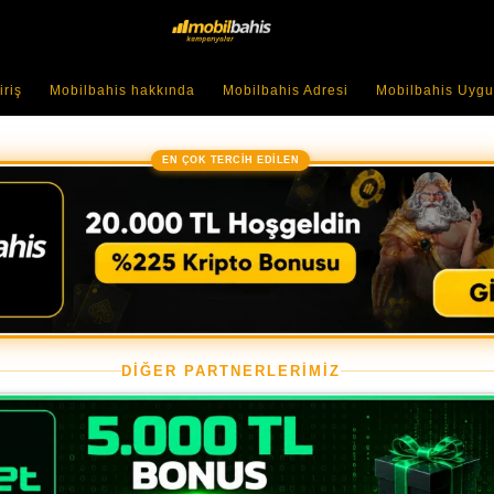
iriş
Mobilbahis hakkında
Mobilbahis Adresi
Mobilbahis Uyg
EN ÇOK TERCİH EDİLEN
DİĞER PARTNERLERİMİZ