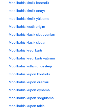
Mobilbahis kimlik kontrolü
mobilbahis kimlik onayı
mobilbahis kimlik yükleme
Mobilbahis kısıtlı erişim
Mobilbahis klasik slot oyunları
Mobilbahis klasik slotlar
Mobilbahis kredi kartı
Mobilbahis kredi kartı yatırımı
Mobilbahis kullanıcı desteği
mobilbahis kupon kontrolü
Mobilbahis kupon oranları
Mobilbahis kupon oynama
mobilbahis kupon sorgulama
mobilbahis kupon takibi