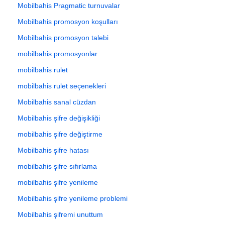
Mobilbahis Pragmatic turnuvalar
Mobilbahis promosyon koşulları
Mobilbahis promosyon talebi
mobilbahis promosyonlar
mobilbahis rulet
mobilbahis rulet seçenekleri
Mobilbahis sanal cüzdan
Mobilbahis şifre değişikliği
mobilbahis şifre değiştirme
Mobilbahis şifre hatası
mobilbahis şifre sıfırlama
mobilbahis şifre yenileme
Mobilbahis şifre yenileme problemi
Mobilbahis şifremi unuttum