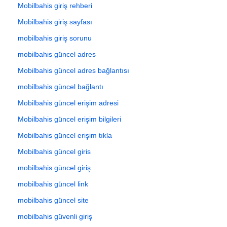
Mobilbahis giriş rehberi
Mobilbahis giriş sayfası
mobilbahis giriş sorunu
mobilbahis güncel adres
Mobilbahis güncel adres bağlantısı
mobilbahis güncel bağlantı
Mobilbahis güncel erişim adresi
Mobilbahis güncel erişim bilgileri
Mobilbahis güncel erişim tıkla
Mobilbahis güncel giris
mobilbahis güncel giriş
mobilbahis güncel link
mobilbahis güncel site
mobilbahis güvenli giriş