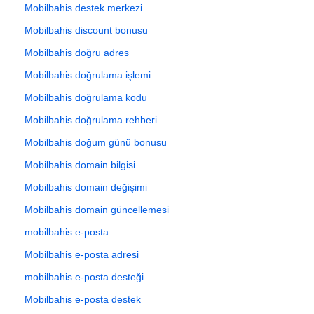
Mobilbahis destek merkezi
Mobilbahis discount bonusu
Mobilbahis doğru adres
Mobilbahis doğrulama işlemi
Mobilbahis doğrulama kodu
Mobilbahis doğrulama rehberi
Mobilbahis doğum günü bonusu
Mobilbahis domain bilgisi
Mobilbahis domain değişimi
Mobilbahis domain güncellemesi
mobilbahis e-posta
Mobilbahis e-posta adresi
mobilbahis e-posta desteği
Mobilbahis e-posta destek