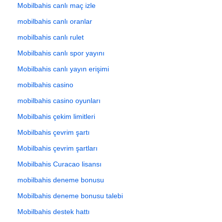
Mobilbahis canlı maç izle
mobilbahis canlı oranlar
mobilbahis canlı rulet
Mobilbahis canlı spor yayını
Mobilbahis canlı yayın erişimi
mobilbahis casino
mobilbahis casino oyunları
Mobilbahis çekim limitleri
Mobilbahis çevrim şartı
Mobilbahis çevrim şartları
Mobilbahis Curacao lisansı
mobilbahis deneme bonusu
Mobilbahis deneme bonusu talebi
Mobilbahis destek hattı