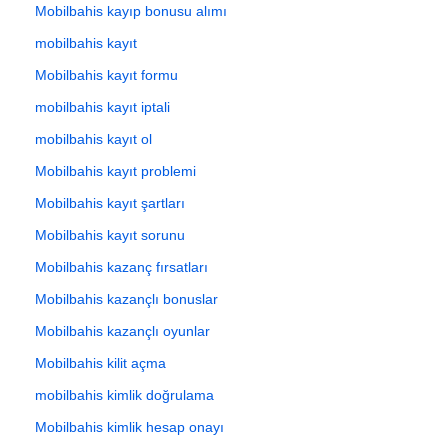
Mobilbahis kayıp bonusu alımı
mobilbahis kayıt
Mobilbahis kayıt formu
mobilbahis kayıt iptali
mobilbahis kayıt ol
Mobilbahis kayıt problemi
Mobilbahis kayıt şartları
Mobilbahis kayıt sorunu
Mobilbahis kazanç fırsatları
Mobilbahis kazançlı bonuslar
Mobilbahis kazançlı oyunlar
Mobilbahis kilit açma
mobilbahis kimlik doğrulama
Mobilbahis kimlik hesap onayı