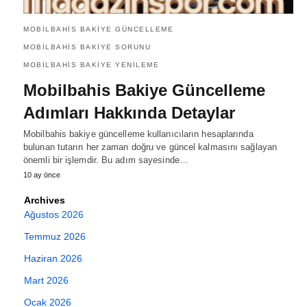
MOBILBAHIS BAKIYE GÜNCELLEME
MOBILBAHIS BAKIYE SORUNU
MOBILBAHIS BAKIYE YENILEME
Mobilbahis Bakiye Güncelleme
Adımları Hakkında Detaylar
Mobilbahis bakiye güncelleme kullanıcıların hesaplarında
bulunan tutarın her zaman doğru ve güncel kalmasını sağlayan
önemli bir işlemdir. Bu adım sayesinde…
10 ay önce
Archives
Ağustos 2026
Temmuz 2026
Haziran 2026
Mart 2026
Ocak 2026