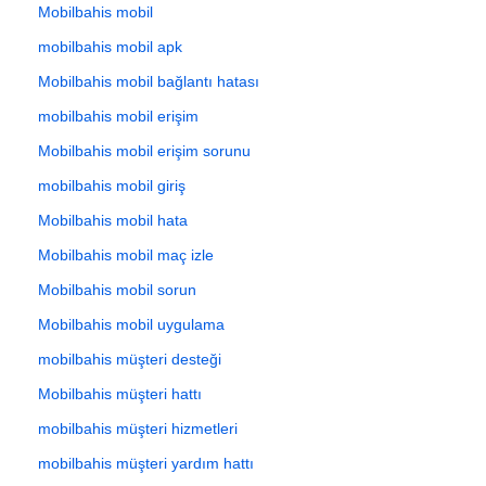
Mobilbahis mobil
mobilbahis mobil apk
Mobilbahis mobil bağlantı hatası
mobilbahis mobil erişim
Mobilbahis mobil erişim sorunu
mobilbahis mobil giriş
Mobilbahis mobil hata
Mobilbahis mobil maç izle
Mobilbahis mobil sorun
Mobilbahis mobil uygulama
mobilbahis müşteri desteği
Mobilbahis müşteri hattı
mobilbahis müşteri hizmetleri
mobilbahis müşteri yardım hattı