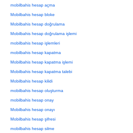
mobilbahis hesap açma
Mobilbahis hesap bloke
Mobilbahis hesap doğrulama
Mobilbahis hesap doğrulama işlemi
mobilbahis hesap işlemleri
mobilbahis hesap kapatma
Mobilbahis hesap kapatma işlemi
Mobilbahis hesap kapatma talebi
Mobilbahis hesap kilidi
mobilbahis hesap oluşturma
mobilbahis hesap onay
Mobilbahis hesap onayı
Mobilbahis hesap şifresi
mobilbahis hesap silme