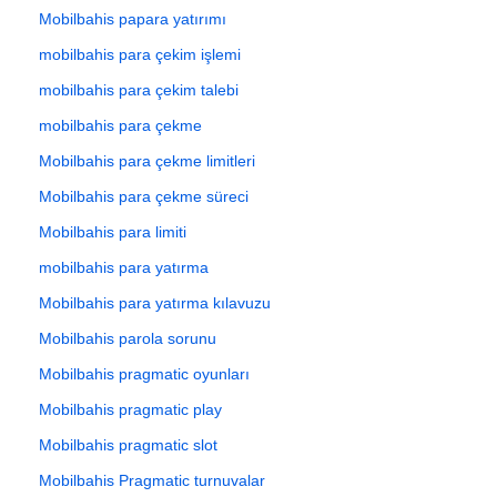
Mobilbahis papara yatırımı
mobilbahis para çekim işlemi
mobilbahis para çekim talebi
mobilbahis para çekme
Mobilbahis para çekme limitleri
Mobilbahis para çekme süreci
Mobilbahis para limiti
mobilbahis para yatırma
Mobilbahis para yatırma kılavuzu
Mobilbahis parola sorunu
Mobilbahis pragmatic oyunları
Mobilbahis pragmatic play
Mobilbahis pragmatic slot
Mobilbahis Pragmatic turnuvalar