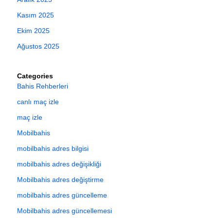
Kasım 2025
Ekim 2025
Ağustos 2025
Categories
Bahis Rehberleri
canlı maç izle
maç izle
Mobilbahis
mobilbahis adres bilgisi
mobilbahis adres değişikliği
Mobilbahis adres değiştirme
mobilbahis adres güncelleme
Mobilbahis adres güncellemesi