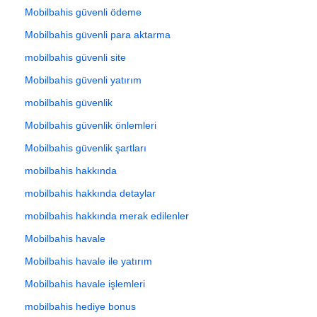
Mobilbahis güvenli ödeme
Mobilbahis güvenli para aktarma
mobilbahis güvenli site
Mobilbahis güvenli yatırım
mobilbahis güvenlik
Mobilbahis güvenlik önlemleri
Mobilbahis güvenlik şartları
mobilbahis hakkında
mobilbahis hakkında detaylar
mobilbahis hakkında merak edilenler
Mobilbahis havale
Mobilbahis havale ile yatırım
Mobilbahis havale işlemleri
mobilbahis hediye bonus