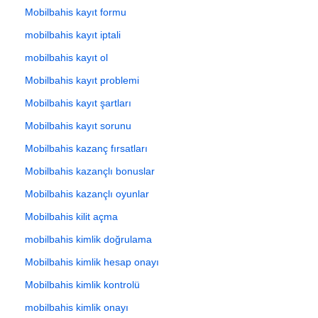
Mobilbahis kayıt formu
mobilbahis kayıt iptali
mobilbahis kayıt ol
Mobilbahis kayıt problemi
Mobilbahis kayıt şartları
Mobilbahis kayıt sorunu
Mobilbahis kazanç fırsatları
Mobilbahis kazançlı bonuslar
Mobilbahis kazançlı oyunlar
Mobilbahis kilit açma
mobilbahis kimlik doğrulama
Mobilbahis kimlik hesap onayı
Mobilbahis kimlik kontrolü
mobilbahis kimlik onayı