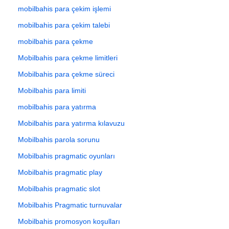
mobilbahis para çekim işlemi
mobilbahis para çekim talebi
mobilbahis para çekme
Mobilbahis para çekme limitleri
Mobilbahis para çekme süreci
Mobilbahis para limiti
mobilbahis para yatırma
Mobilbahis para yatırma kılavuzu
Mobilbahis parola sorunu
Mobilbahis pragmatic oyunları
Mobilbahis pragmatic play
Mobilbahis pragmatic slot
Mobilbahis Pragmatic turnuvalar
Mobilbahis promosyon koşulları