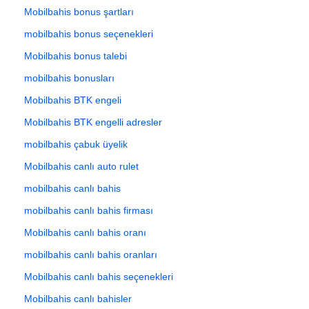
Mobilbahis bonus şartları
mobilbahis bonus seçenekleri
Mobilbahis bonus talebi
mobilbahis bonusları
Mobilbahis BTK engeli
Mobilbahis BTK engelli adresler
mobilbahis çabuk üyelik
Mobilbahis canlı auto rulet
mobilbahis canlı bahis
mobilbahis canlı bahis firması
Mobilbahis canlı bahis oranı
mobilbahis canlı bahis oranları
Mobilbahis canlı bahis seçenekleri
Mobilbahis canlı bahisler