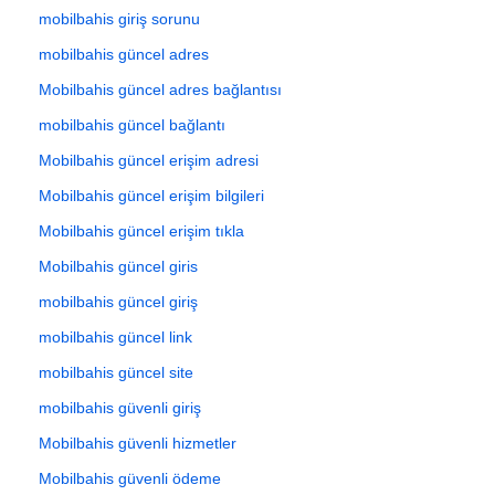
mobilbahis giriş sorunu
mobilbahis güncel adres
Mobilbahis güncel adres bağlantısı
mobilbahis güncel bağlantı
Mobilbahis güncel erişim adresi
Mobilbahis güncel erişim bilgileri
Mobilbahis güncel erişim tıkla
Mobilbahis güncel giris
mobilbahis güncel giriş
mobilbahis güncel link
mobilbahis güncel site
mobilbahis güvenli giriş
Mobilbahis güvenli hizmetler
Mobilbahis güvenli ödeme