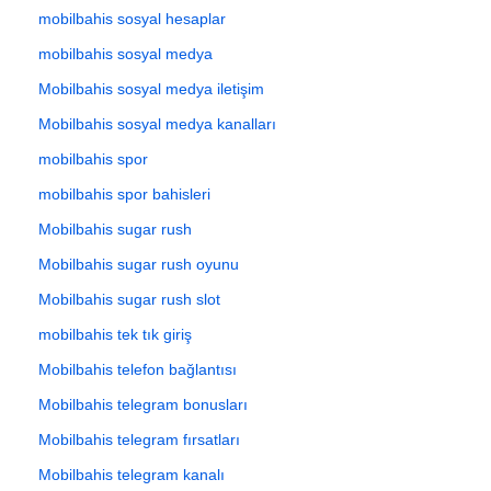
mobilbahis sosyal hesaplar
mobilbahis sosyal medya
Mobilbahis sosyal medya iletişim
Mobilbahis sosyal medya kanalları
mobilbahis spor
mobilbahis spor bahisleri
Mobilbahis sugar rush
Mobilbahis sugar rush oyunu
Mobilbahis sugar rush slot
mobilbahis tek tık giriş
Mobilbahis telefon bağlantısı
Mobilbahis telegram bonusları
Mobilbahis telegram fırsatları
Mobilbahis telegram kanalı