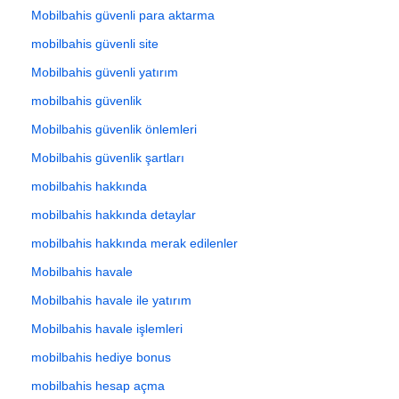
Mobilbahis güvenli para aktarma
mobilbahis güvenli site
Mobilbahis güvenli yatırım
mobilbahis güvenlik
Mobilbahis güvenlik önlemleri
Mobilbahis güvenlik şartları
mobilbahis hakkında
mobilbahis hakkında detaylar
mobilbahis hakkında merak edilenler
Mobilbahis havale
Mobilbahis havale ile yatırım
Mobilbahis havale işlemleri
mobilbahis hediye bonus
mobilbahis hesap açma