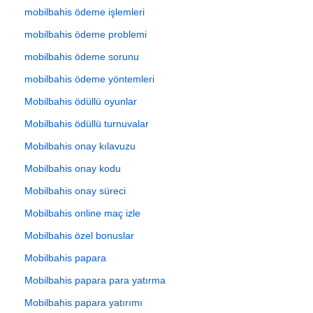
mobilbahis ödeme işlemleri
mobilbahis ödeme problemi
mobilbahis ödeme sorunu
mobilbahis ödeme yöntemleri
Mobilbahis ödüllü oyunlar
Mobilbahis ödüllü turnuvalar
Mobilbahis onay kılavuzu
Mobilbahis onay kodu
Mobilbahis onay süreci
Mobilbahis online maç izle
Mobilbahis özel bonuslar
Mobilbahis papara
Mobilbahis papara para yatırma
Mobilbahis papara yatırımı