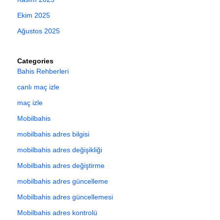
Ekim 2025
Ağustos 2025
Categories
Bahis Rehberleri
canlı maç izle
maç izle
Mobilbahis
mobilbahis adres bilgisi
mobilbahis adres değişikliği
Mobilbahis adres değiştirme
mobilbahis adres güncelleme
Mobilbahis adres güncellemesi
Mobilbahis adres kontrolü