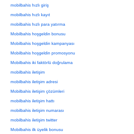
mobilbahis hızlı giriş
mobilbahis hızlı kayıt
mobilbahis hızlı para yatırma
Mobilbahis hoşgeldin bonusu
Mobilbahis hoşgeldin kampanyası
Mobilbahis hoşgeldin promosyonu
Mobilbahis iki faktörlü doğrulama
mobilbahis iletişim
mobilbahis iletişim adresi
Mobilbahis iletişim çözümleri
mobilbahis iletişim hattı
mobilbahis iletişim numarası
mobilbahis iletişim twitter
Mobilbahis ilk üyelik bonusu