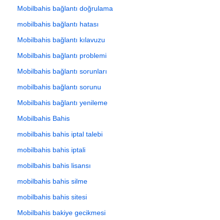
Mobilbahis bağlantı doğrulama
mobilbahis bağlantı hatası
Mobilbahis bağlantı kılavuzu
Mobilbahis bağlantı problemi
Mobilbahis bağlantı sorunları
mobilbahis bağlantı sorunu
Mobilbahis bağlantı yenileme
Mobilbahis Bahis
mobilbahis bahis iptal talebi
mobilbahis bahis iptali
mobilbahis bahis lisansı
mobilbahis bahis silme
mobilbahis bahis sitesi
Mobilbahis bakiye gecikmesi