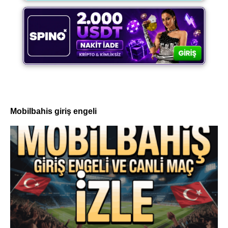
Mobilbahis giriş engeli