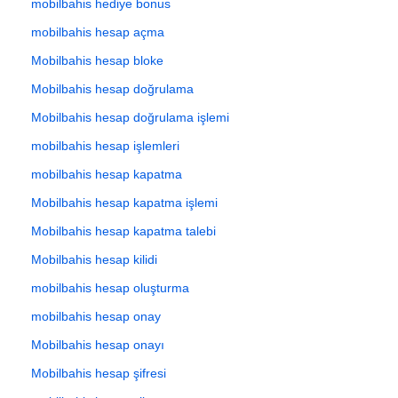
mobilbahis hediye bonus
mobilbahis hesap açma
Mobilbahis hesap bloke
Mobilbahis hesap doğrulama
Mobilbahis hesap doğrulama işlemi
mobilbahis hesap işlemleri
mobilbahis hesap kapatma
Mobilbahis hesap kapatma işlemi
Mobilbahis hesap kapatma talebi
Mobilbahis hesap kilidi
mobilbahis hesap oluşturma
mobilbahis hesap onay
Mobilbahis hesap onayı
Mobilbahis hesap şifresi