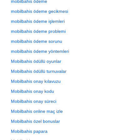
mobilbahis ödeme
mobilbahis ödeme gecikmesi
mobilbahis ödeme işlemleri
mobilbahis ödeme problemi
mobilbahis ödeme sorunu
mobilbahis ödeme yöntemleri
Mobilbahis ödüllü oyunlar
Mobilbahis ödüllü turnuvalar
Mobilbahis onay kılavuzu
Mobilbahis onay kodu
Mobilbahis onay süreci
Mobilbahis online maç izle
Mobilbahis özel bonuslar
Mobilbahis papara