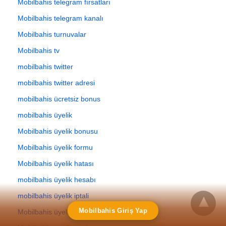
Mobilbahis telegram fırsatları
Mobilbahis telegram kanalı
Mobilbahis turnuvalar
Mobilbahis tv
mobilbahis twitter
mobilbahis twitter adresi
mobilbahis ücretsiz bonus
mobilbahis üyelik
Mobilbahis üyelik bonusu
Mobilbahis üyelik formu
Mobilbahis üyelik hatası
mobilbahis üyelik hesabı
mobilbahis üyelik iptali
Mobilbahis Giriş Yap
Mobilbahis üyelik kuralları