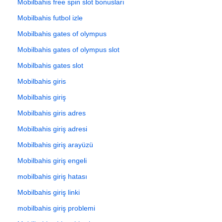
Mobilbahis free spin slot bonusları
Mobilbahis futbol izle
Mobilbahis gates of olympus
Mobilbahis gates of olympus slot
Mobilbahis gates slot
Mobilbahis giris
Mobilbahis giriş
Mobilbahis giris adres
Mobilbahis giriş adresi
Mobilbahis giriş arayüzü
Mobilbahis giriş engeli
mobilbahis giriş hatası
Mobilbahis giriş linki
mobilbahis giriş problemi