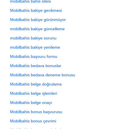
mobilbahis bahis sitesi
Mobilbahis bakiye gecikmesi
Mobilbahis bakiye görünmüyor
mobilbahis bakiye güncelleme
mobilbahis bakiye sorunu
mobilbahis bakiye yenileme
Mobilbahis başvuru formu
Mobilbahis bedava bonuslar
Mobilbahis bedava deneme bonusu
Mobilbahis belge doğrulama
Mobilbahis belge işlemleri
Mobilbahis belge onayı
Mobilbahis bonus başvurusu
Mobilbahis bonus çevrimi