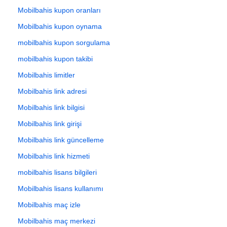
Mobilbahis kupon oranları
Mobilbahis kupon oynama
mobilbahis kupon sorgulama
mobilbahis kupon takibi
Mobilbahis limitler
Mobilbahis link adresi
Mobilbahis link bilgisi
Mobilbahis link girişi
Mobilbahis link güncelleme
Mobilbahis link hizmeti
mobilbahis lisans bilgileri
Mobilbahis lisans kullanımı
Mobilbahis maç izle
Mobilbahis maç merkezi