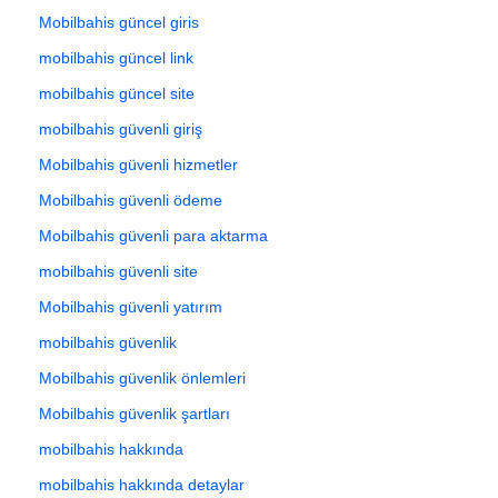
Mobilbahis güncel giris
mobilbahis güncel link
mobilbahis güncel site
mobilbahis güvenli giriş
Mobilbahis güvenli hizmetler
Mobilbahis güvenli ödeme
Mobilbahis güvenli para aktarma
mobilbahis güvenli site
Mobilbahis güvenli yatırım
mobilbahis güvenlik
Mobilbahis güvenlik önlemleri
Mobilbahis güvenlik şartları
mobilbahis hakkında
mobilbahis hakkında detaylar