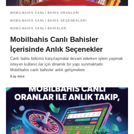
MOBILBAHIS CANLI BAHIS ORANLARI
MOBILBAHIS CANLI BAHIS SEÇENEKLERI
MOBILBAHIS CANLI BAHISLER
Mobilbahis Canlı Bahisler
İçerisinde Anlık Seçenekler
Canlı bahis bölümü karşılaşmalar devam ederken işlem yapmak
isteyen kullanıcılar için dinamik bir yapı sunmaktadır.
Mobilbahis canlı bahisler anlık gelişmelere…
8 ay önce