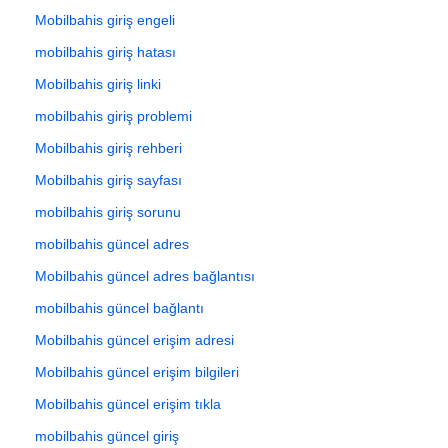
Mobilbahis giriş engeli
mobilbahis giriş hatası
Mobilbahis giriş linki
mobilbahis giriş problemi
Mobilbahis giriş rehberi
Mobilbahis giriş sayfası
mobilbahis giriş sorunu
mobilbahis güncel adres
Mobilbahis güncel adres bağlantısı
mobilbahis güncel bağlantı
Mobilbahis güncel erişim adresi
Mobilbahis güncel erişim bilgileri
Mobilbahis güncel erişim tıkla
mobilbahis güncel giriş