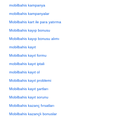
mobilbahis kampanya
mobilbahis kampanyalar
Mobilbahis kart ile para yatırma
Mobilbahis kayıp bonusu
Mobilbahis kayıp bonusu alımı
mobilbahis kayıt
Mobilbahis kayıt formu
mobilbahis kayıt iptali
mobilbahis kayıt ol
Mobilbahis kayıt problemi
Mobilbahis kayıt şartları
Mobilbahis kayıt sorunu
Mobilbahis kazanç fırsatları
Mobilbahis kazançlı bonuslar