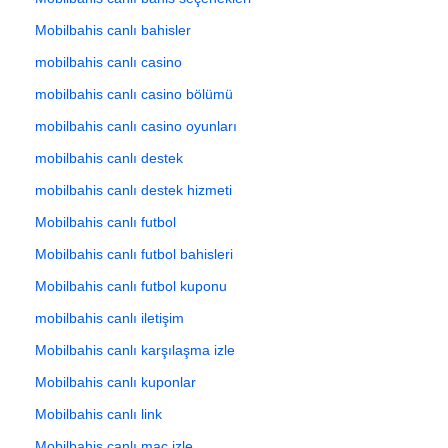
Mobilbahis canlı bahisler
mobilbahis canlı casino
mobilbahis canlı casino bölümü
mobilbahis canlı casino oyunları
mobilbahis canlı destek
mobilbahis canlı destek hizmeti
Mobilbahis canlı futbol
Mobilbahis canlı futbol bahisleri
Mobilbahis canlı futbol kuponu
mobilbahis canlı iletişim
Mobilbahis canlı karşılaşma izle
Mobilbahis canlı kuponlar
Mobilbahis canlı link
Mobilbahis canlı maç izle