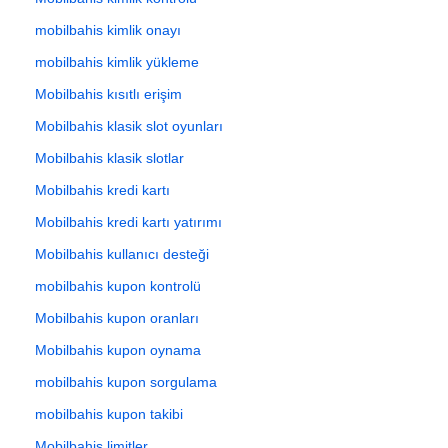
mobilbahis kimlik onayı
mobilbahis kimlik yükleme
Mobilbahis kısıtlı erişim
Mobilbahis klasik slot oyunları
Mobilbahis klasik slotlar
Mobilbahis kredi kartı
Mobilbahis kredi kartı yatırımı
Mobilbahis kullanıcı desteği
mobilbahis kupon kontrolü
Mobilbahis kupon oranları
Mobilbahis kupon oynama
mobilbahis kupon sorgulama
mobilbahis kupon takibi
Mobilbahis limitler