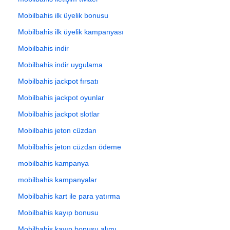
Mobilbahis ilk üyelik bonusu
Mobilbahis ilk üyelik kampanyası
Mobilbahis indir
Mobilbahis indir uygulama
Mobilbahis jackpot fırsatı
Mobilbahis jackpot oyunlar
Mobilbahis jackpot slotlar
Mobilbahis jeton cüzdan
Mobilbahis jeton cüzdan ödeme
mobilbahis kampanya
mobilbahis kampanyalar
Mobilbahis kart ile para yatırma
Mobilbahis kayıp bonusu
Mobilbahis kayıp bonusu alımı