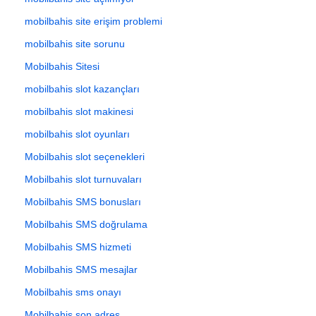
mobilbahis site erişim problemi
mobilbahis site sorunu
Mobilbahis Sitesi
mobilbahis slot kazançları
mobilbahis slot makinesi
mobilbahis slot oyunları
Mobilbahis slot seçenekleri
Mobilbahis slot turnuvaları
Mobilbahis SMS bonusları
Mobilbahis SMS doğrulama
Mobilbahis SMS hizmeti
Mobilbahis SMS mesajlar
Mobilbahis sms onayı
Mobilbahis son adres