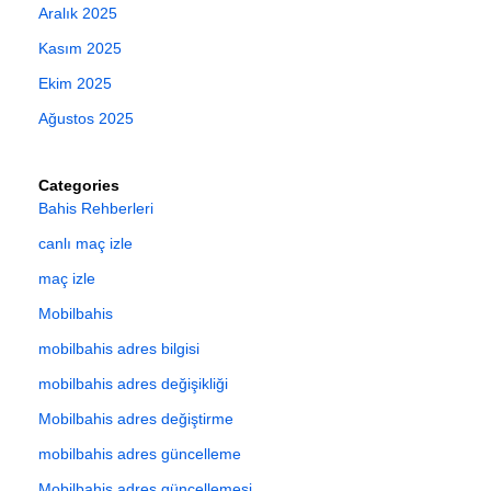
Aralık 2025
Kasım 2025
Ekim 2025
Ağustos 2025
Categories
Bahis Rehberleri
canlı maç izle
maç izle
Mobilbahis
mobilbahis adres bilgisi
mobilbahis adres değişikliği
Mobilbahis adres değiştirme
mobilbahis adres güncelleme
Mobilbahis adres güncellemesi