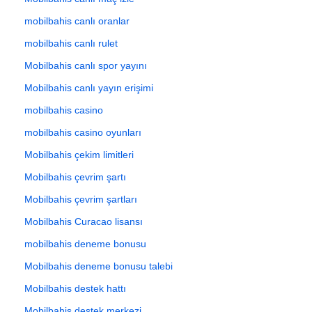
mobilbahis canlı oranlar
mobilbahis canlı rulet
Mobilbahis canlı spor yayını
Mobilbahis canlı yayın erişimi
mobilbahis casino
mobilbahis casino oyunları
Mobilbahis çekim limitleri
Mobilbahis çevrim şartı
Mobilbahis çevrim şartları
Mobilbahis Curacao lisansı
mobilbahis deneme bonusu
Mobilbahis deneme bonusu talebi
Mobilbahis destek hattı
Mobilbahis destek merkezi