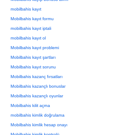
mobilbahis kayıt
Mobilbahis kayıt formu
mobilbahis kayıt iptali
mobilbahis kayıt ol
Mobilbahis kayıt problemi
Mobilbahis kayıt şartları
Mobilbahis kayıt sorunu
Mobilbahis kazanç fırsatları
Mobilbahis kazançlı bonuslar
Mobilbahis kazançlı oyunlar
Mobilbahis kilit açma
mobilbahis kimlik doğrulama
Mobilbahis kimlik hesap onayı
Mobilbahis kimlik kontrolü