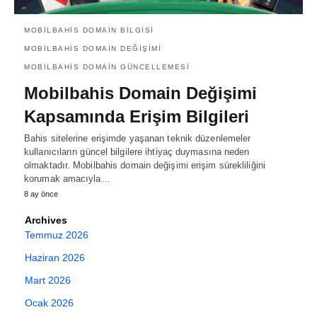
MOBILBAHIS DOMAIN BILGISI
MOBILBAHIS DOMAIN DEĞIŞIMI
MOBILBAHIS DOMAIN GÜNCELLEMESI
Mobilbahis Domain Değişimi
Kapsamında Erişim Bilgileri
Bahis sitelerine erişimde yaşanan teknik düzenlemeler
kullanıcıların güncel bilgilere ihtiyaç duymasına neden
olmaktadır. Mobilbahis domain değişimi erişim sürekliliğini
korumak amacıyla…
8 ay önce
Archives
Temmuz 2026
Haziran 2026
Mart 2026
Ocak 2026