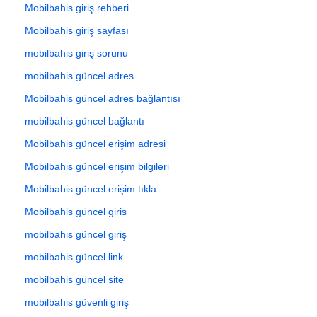
Mobilbahis giriş rehberi
Mobilbahis giriş sayfası
mobilbahis giriş sorunu
mobilbahis güncel adres
Mobilbahis güncel adres bağlantısı
mobilbahis güncel bağlantı
Mobilbahis güncel erişim adresi
Mobilbahis güncel erişim bilgileri
Mobilbahis güncel erişim tıkla
Mobilbahis güncel giris
mobilbahis güncel giriş
mobilbahis güncel link
mobilbahis güncel site
mobilbahis güvenli giriş