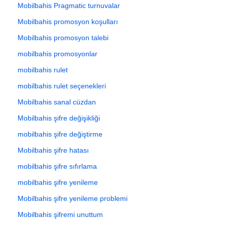
Mobilbahis Pragmatic turnuvalar
Mobilbahis promosyon koşulları
Mobilbahis promosyon talebi
mobilbahis promosyonlar
mobilbahis rulet
mobilbahis rulet seçenekleri
Mobilbahis sanal cüzdan
Mobilbahis şifre değişikliği
mobilbahis şifre değiştirme
Mobilbahis şifre hatası
mobilbahis şifre sıfırlama
mobilbahis şifre yenileme
Mobilbahis şifre yenileme problemi
Mobilbahis şifremi unuttum