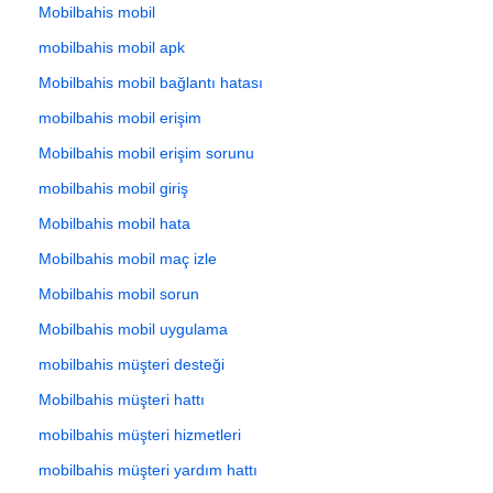
Mobilbahis mobil
mobilbahis mobil apk
Mobilbahis mobil bağlantı hatası
mobilbahis mobil erişim
Mobilbahis mobil erişim sorunu
mobilbahis mobil giriş
Mobilbahis mobil hata
Mobilbahis mobil maç izle
Mobilbahis mobil sorun
Mobilbahis mobil uygulama
mobilbahis müşteri desteği
Mobilbahis müşteri hattı
mobilbahis müşteri hizmetleri
mobilbahis müşteri yardım hattı