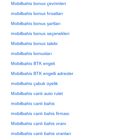
Mobilbahis bonus çevrimleri
mobilbahis bonus fırsatları
Mobilbahis bonus şartları
mobilbahis bonus seçenekleri
Mobilbahis bonus talebi
mobilbahis bonusları
Mobilbahis BTK engeli
Mobilbahis BTK engelli adresler
mobilbahis çabuk üyelik
Mobilbahis canlı auto rulet
mobilbahis canlı bahis
mobilbahis canlı bahis firması
Mobilbahis canlı bahis oranı
mobilbahis canlı bahis oranları