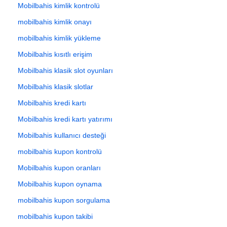
Mobilbahis kimlik kontrolü
mobilbahis kimlik onayı
mobilbahis kimlik yükleme
Mobilbahis kısıtlı erişim
Mobilbahis klasik slot oyunları
Mobilbahis klasik slotlar
Mobilbahis kredi kartı
Mobilbahis kredi kartı yatırımı
Mobilbahis kullanıcı desteği
mobilbahis kupon kontrolü
Mobilbahis kupon oranları
Mobilbahis kupon oynama
mobilbahis kupon sorgulama
mobilbahis kupon takibi