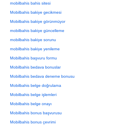
mobilbahis bahis sitesi
Mobilbahis bakiye gecikmesi
Mobilbahis bakiye görünmüyor
mobilbahis bakiye güncelleme
mobilbahis bakiye sorunu
mobilbahis bakiye yenileme
Mobilbahis başvuru formu
Mobilbahis bedava bonuslar
Mobilbahis bedava deneme bonusu
Mobilbahis belge doğrulama
Mobilbahis belge işlemleri
Mobilbahis belge onayı
Mobilbahis bonus başvurusu
Mobilbahis bonus çevrimi