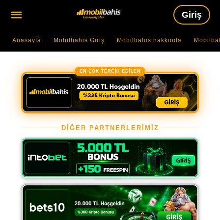
Giriş
Anasayfa
Mobilbahis Giriş
Mobilbahis hakkında
Mobilba
EN ÇOK TERCİH EDİLEN
DİĞER PARTNERLERİMİZ