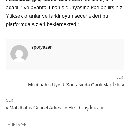
açabilir ve avantajlı bahis dünyasına katılabilirsiniz.
Yüksek oranlar ve farklı oyun seçenekleri bu
platformda sizleri beklemektedir.
sporyazar
İLERI
Mobilbahis Üyelik Sonrasında Canlı Maç İzle »
GERI
« Mobilbahis Güncel Adres İle Hızlı Giriş İmkanı
YAYINLAYAN: