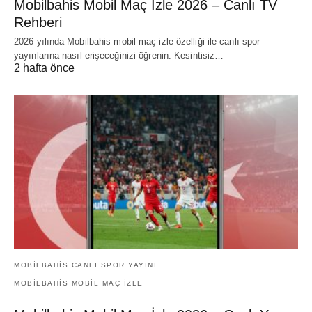
Mobilbahis Mobil Maç İzle 2026 – Canlı TV
Rehberi
2026 yılında Mobilbahis mobil maç izle özelliği ile canlı spor
yayınlarına nasıl erişeceğinizi öğrenin. Kesintisiz…
2 hafta önce
MOBILBAHIS CANLI SPOR YAYINI
MOBILBAHIS MOBIL MAÇ IZLE