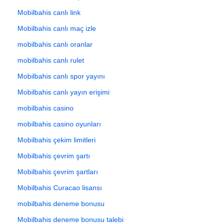
Mobilbahis canlı link
Mobilbahis canlı maç izle
mobilbahis canlı oranlar
mobilbahis canlı rulet
Mobilbahis canlı spor yayını
Mobilbahis canlı yayın erişimi
mobilbahis casino
mobilbahis casino oyunları
Mobilbahis çekim limitleri
Mobilbahis çevrim şartı
Mobilbahis çevrim şartları
Mobilbahis Curacao lisansı
mobilbahis deneme bonusu
Mobilbahis deneme bonusu talebi