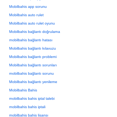
Mobilbahis app sorunu
Mobilbahis auto rulet
Mobilbahis auto rulet oyunu
Mobilbahis bağlantı doğrulama
mobilbahis bağlantı hatası
Mobilbahis bağlantı kılavuzu
Mobilbahis bağlantı problemi
Mobilbahis bağlantı sorunları
mobilbahis bağlantı sorunu
Mobilbahis bağlantı yenileme
Mobilbahis Bahis
mobilbahis bahis iptal talebi
mobilbahis bahis iptali
mobilbahis bahis lisansı