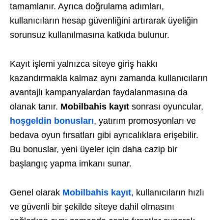
tamamlanır. Ayrıca doğrulama adımları,
kullanıcıların hesap güvenliğini artırarak üyeliğin
sorunsuz kullanılmasına katkıda bulunur.
Kayıt işlemi yalnızca siteye giriş hakkı
kazandırmakla kalmaz aynı zamanda kullanıcıların
avantajlı kampanyalardan faydalanmasına da
olanak tanır.
Mobilbahis kayıt
sonrası oyuncular,
hoşgeldin bonusları
, yatırım promosyonları ve
bedava oyun fırsatları gibi ayrıcalıklara erişebilir.
Bu bonuslar, yeni üyeler için daha cazip bir
başlangıç yapma imkanı sunar.
Genel olarak
Mobilbahis kayıt
, kullanıcıların hızlı
ve güvenli bir şekilde siteye dahil olmasını