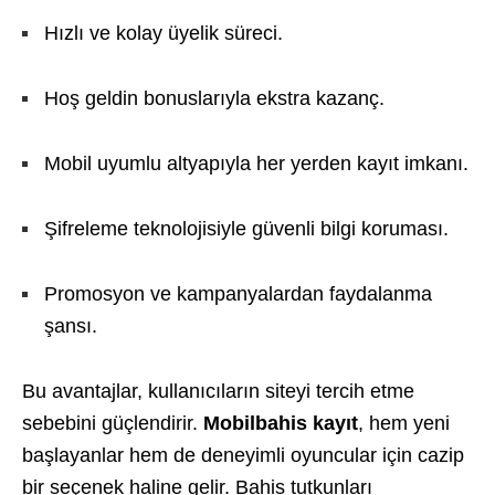
Hızlı ve kolay üyelik süreci.
Hoş geldin bonuslarıyla ekstra kazanç.
Mobil uyumlu altyapıyla her yerden kayıt imkanı.
Şifreleme teknolojisiyle güvenli bilgi koruması.
Promosyon ve kampanyalardan faydalanma
şansı.
Bu avantajlar, kullanıcıların siteyi tercih etme
sebebini güçlendirir.
Mobilbahis kayıt
, hem yeni
başlayanlar hem de deneyimli oyuncular için cazip
bir seçenek haline gelir.
Bahis tutkunları