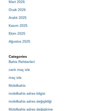
Mart 2026
Ocak 2026
Aralık 2025
Kasım 2025
Ekim 2025
Ağustos 2025
Categories
Bahis Rehberleri
canlı maç izle
maç izle
Mobilbahis
mobilbahis adres bilgisi
mobilbahis adres değişikliği
Mobilbahis adres değiştirme