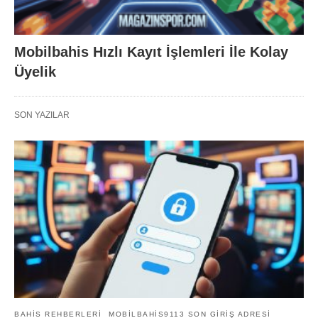
Mobilbahis Hızlı Kayıt İşlemleri İle Kolay
Üyelik
SON YAZILAR
BAHIS REHBERLERI
MOBILBAHIS9113 SON GIRIŞ ADRESI