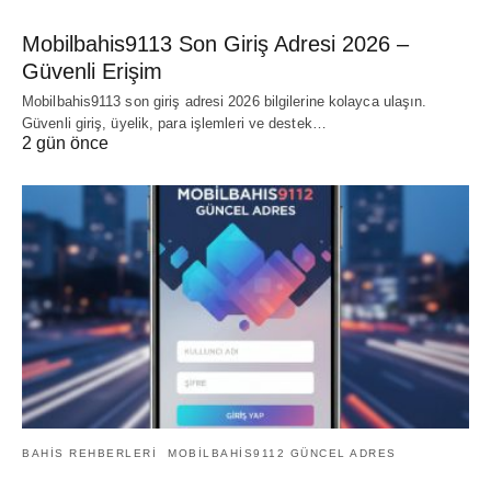
Mobilbahis9113 Son Giriş Adresi 2026 –
Güvenli Erişim
Mobilbahis9113 son giriş adresi 2026 bilgilerine kolayca ulaşın.
Güvenli giriş, üyelik, para işlemleri ve destek…
2 gün önce
BAHIS REHBERLERI
MOBILBAHIS9112 GÜNCEL ADRES