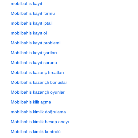
mobilbahis kayıt
Mobilbahis kayıt formu
mobilbahis kayıt iptali
mobilbahis kayıt ol
Mobilbahis kayıt problemi
Mobilbahis kayıt şartları
Mobilbahis kayıt sorunu
Mobilbahis kazanç fırsatları
Mobilbahis kazançlı bonuslar
Mobilbahis kazançlı oyunlar
Mobilbahis kilit açma
mobilbahis kimlik doğrulama
Mobilbahis kimlik hesap onayı
Mobilbahis kimlik kontrolü