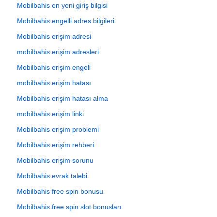
Mobilbahis en yeni giriş bilgisi
Mobilbahis engelli adres bilgileri
Mobilbahis erişim adresi
mobilbahis erişim adresleri
Mobilbahis erişim engeli
mobilbahis erişim hatası
Mobilbahis erişim hatası alma
mobilbahis erişim linki
Mobilbahis erişim problemi
Mobilbahis erişim rehberi
Mobilbahis erişim sorunu
Mobilbahis evrak talebi
Mobilbahis free spin bonusu
Mobilbahis free spin slot bonusları