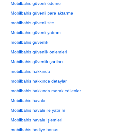
Mobilbahis güvenli ödeme
Mobilbahis güvenli para aktarma
mobilbahis güvenli site
Mobilbahis güvenli yatırım
mobilbahis güvenlik
Mobilbahis güvenlik önlemleri
Mobilbahis güvenlik şartları
mobilbahis hakkında
mobilbahis hakkında detaylar
mobilbahis hakkında merak edilenler
Mobilbahis havale
Mobilbahis havale ile yatırım
Mobilbahis havale işlemleri
mobilbahis hediye bonus