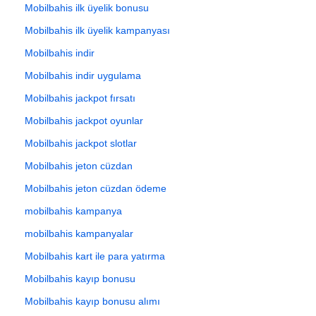
Mobilbahis ilk üyelik bonusu
Mobilbahis ilk üyelik kampanyası
Mobilbahis indir
Mobilbahis indir uygulama
Mobilbahis jackpot fırsatı
Mobilbahis jackpot oyunlar
Mobilbahis jackpot slotlar
Mobilbahis jeton cüzdan
Mobilbahis jeton cüzdan ödeme
mobilbahis kampanya
mobilbahis kampanyalar
Mobilbahis kart ile para yatırma
Mobilbahis kayıp bonusu
Mobilbahis kayıp bonusu alımı