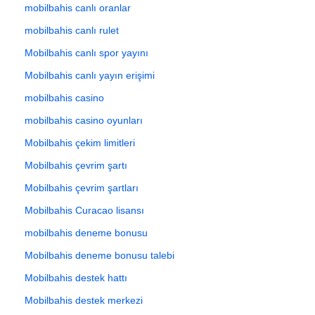
mobilbahis canlı oranlar
mobilbahis canlı rulet
Mobilbahis canlı spor yayını
Mobilbahis canlı yayın erişimi
mobilbahis casino
mobilbahis casino oyunları
Mobilbahis çekim limitleri
Mobilbahis çevrim şartı
Mobilbahis çevrim şartları
Mobilbahis Curacao lisansı
mobilbahis deneme bonusu
Mobilbahis deneme bonusu talebi
Mobilbahis destek hattı
Mobilbahis destek merkezi