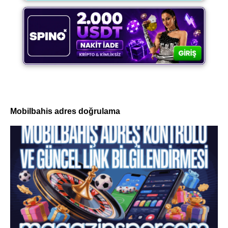
Mobilbahis adres doğrulama