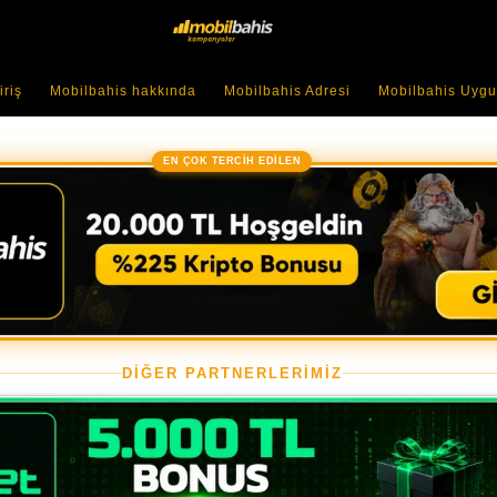
iriş
Mobilbahis hakkında
Mobilbahis Adresi
Mobilbahis Uyg
EN ÇOK TERCİH EDİLEN
DİĞER PARTNERLERİMİZ