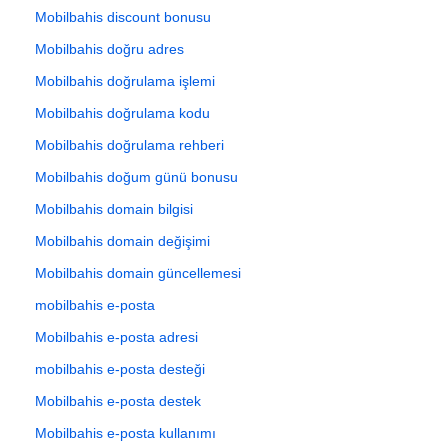
Mobilbahis discount bonusu
Mobilbahis doğru adres
Mobilbahis doğrulama işlemi
Mobilbahis doğrulama kodu
Mobilbahis doğrulama rehberi
Mobilbahis doğum günü bonusu
Mobilbahis domain bilgisi
Mobilbahis domain değişimi
Mobilbahis domain güncellemesi
mobilbahis e-posta
Mobilbahis e-posta adresi
mobilbahis e-posta desteği
Mobilbahis e-posta destek
Mobilbahis e-posta kullanımı