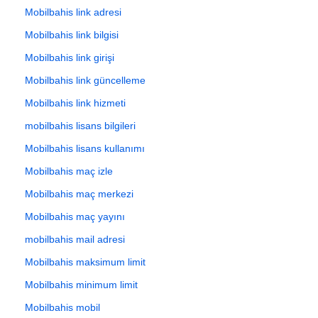
Mobilbahis link adresi
Mobilbahis link bilgisi
Mobilbahis link girişi
Mobilbahis link güncelleme
Mobilbahis link hizmeti
mobilbahis lisans bilgileri
Mobilbahis lisans kullanımı
Mobilbahis maç izle
Mobilbahis maç merkezi
Mobilbahis maç yayını
mobilbahis mail adresi
Mobilbahis maksimum limit
Mobilbahis minimum limit
Mobilbahis mobil