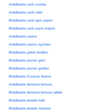
mobilbahis canlı oranlar
mobilbahis canlı rulet
Mobilbahis canlı spor yayını
Mobilbahis canlı yayın erişimi
mobilbahis casino
mobilbahis casino oyunları
Mobilbahis çekim limitleri
Mobilbahis çevrim şartı
Mobilbahis çevrim şartları
Mobilbahis Curacao lisansı
mobilbahis deneme bonusu
Mobilbahis deneme bonusu talebi
Mobilbahis destek hattı
Mobilbahis destek merkezi