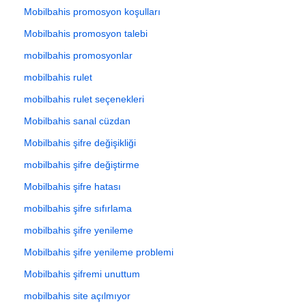
Mobilbahis promosyon koşulları
Mobilbahis promosyon talebi
mobilbahis promosyonlar
mobilbahis rulet
mobilbahis rulet seçenekleri
Mobilbahis sanal cüzdan
Mobilbahis şifre değişikliği
mobilbahis şifre değiştirme
Mobilbahis şifre hatası
mobilbahis şifre sıfırlama
mobilbahis şifre yenileme
Mobilbahis şifre yenileme problemi
Mobilbahis şifremi unuttum
mobilbahis site açılmıyor