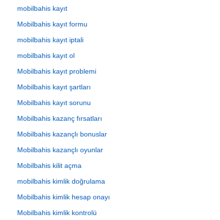
mobilbahis kayıt
Mobilbahis kayıt formu
mobilbahis kayıt iptali
mobilbahis kayıt ol
Mobilbahis kayıt problemi
Mobilbahis kayıt şartları
Mobilbahis kayıt sorunu
Mobilbahis kazanç fırsatları
Mobilbahis kazançlı bonuslar
Mobilbahis kazançlı oyunlar
Mobilbahis kilit açma
mobilbahis kimlik doğrulama
Mobilbahis kimlik hesap onayı
Mobilbahis kimlik kontrolü