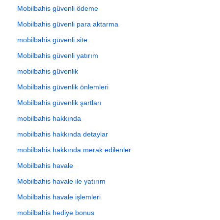
Mobilbahis güvenli ödeme
Mobilbahis güvenli para aktarma
mobilbahis güvenli site
Mobilbahis güvenli yatırım
mobilbahis güvenlik
Mobilbahis güvenlik önlemleri
Mobilbahis güvenlik şartları
mobilbahis hakkında
mobilbahis hakkında detaylar
mobilbahis hakkında merak edilenler
Mobilbahis havale
Mobilbahis havale ile yatırım
Mobilbahis havale işlemleri
mobilbahis hediye bonus