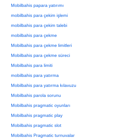
Mobilbahis papara yatırımı
mobilbahis para çekim işlemi
mobilbahis para çekim talebi
mobilbahis para çekme
Mobilbahis para çekme limitleri
Mobilbahis para çekme süreci
Mobilbahis para limiti
mobilbahis para yatırma
Mobilbahis para yatırma kılavuzu
Mobilbahis parola sorunu
Mobilbahis pragmatic oyunları
Mobilbahis pragmatic play
Mobilbahis pragmatic slot
Mobilbahis Pragmatic turnuvalar