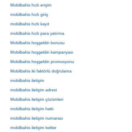
Mobilbahis hızlı erişim
mobilbahis hızlı giriş
mobilbahis hızlı kayıt
mobilbahis hızlı para yatırma
Mobilbahis hoşgeldin bonusu
Mobilbahis hoşgeldin kampanyası
Mobilbahis hoşgeldin promosyonu
Mobilbahis iki faktörlü doğrulama
mobilbahis iletişim
mobilbahis iletişim adresi
Mobilbahis iletişim çözümleri
mobilbahis iletişim hattı
mobilbahis iletişim numarası
mobilbahis iletişim twitter