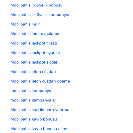
Mobilbahis ilk üyelik bonusu
Mobilbahis ilk üyelik kampanyası
Mobilbahis indir
Mobilbahis indir uygulama
Mobilbahis jackpot fırsatı
Mobilbahis jackpot oyunlar
Mobilbahis jackpot slotlar
Mobilbahis jeton cüzdan
Mobilbahis jeton cüzdan ödeme
mobilbahis kampanya
mobilbahis kampanyalar
Mobilbahis kart ile para yatırma
Mobilbahis kayıp bonusu
Mobilbahis kayıp bonusu alımı