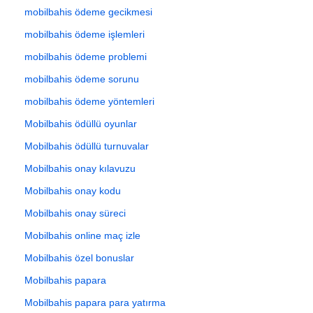
mobilbahis ödeme gecikmesi
mobilbahis ödeme işlemleri
mobilbahis ödeme problemi
mobilbahis ödeme sorunu
mobilbahis ödeme yöntemleri
Mobilbahis ödüllü oyunlar
Mobilbahis ödüllü turnuvalar
Mobilbahis onay kılavuzu
Mobilbahis onay kodu
Mobilbahis onay süreci
Mobilbahis online maç izle
Mobilbahis özel bonuslar
Mobilbahis papara
Mobilbahis papara para yatırma