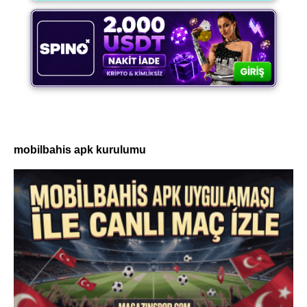
mobilbahis apk kurulumu