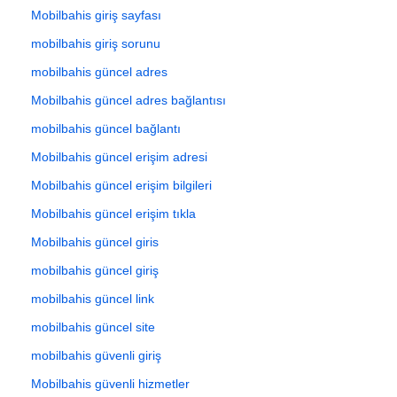
Mobilbahis giriş sayfası
mobilbahis giriş sorunu
mobilbahis güncel adres
Mobilbahis güncel adres bağlantısı
mobilbahis güncel bağlantı
Mobilbahis güncel erişim adresi
Mobilbahis güncel erişim bilgileri
Mobilbahis güncel erişim tıkla
Mobilbahis güncel giris
mobilbahis güncel giriş
mobilbahis güncel link
mobilbahis güncel site
mobilbahis güvenli giriş
Mobilbahis güvenli hizmetler