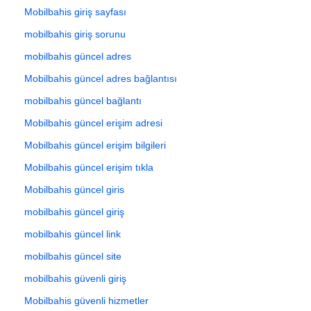
Mobilbahis giriş sayfası
mobilbahis giriş sorunu
mobilbahis güncel adres
Mobilbahis güncel adres bağlantısı
mobilbahis güncel bağlantı
Mobilbahis güncel erişim adresi
Mobilbahis güncel erişim bilgileri
Mobilbahis güncel erişim tıkla
Mobilbahis güncel giris
mobilbahis güncel giriş
mobilbahis güncel link
mobilbahis güncel site
mobilbahis güvenli giriş
Mobilbahis güvenli hizmetler