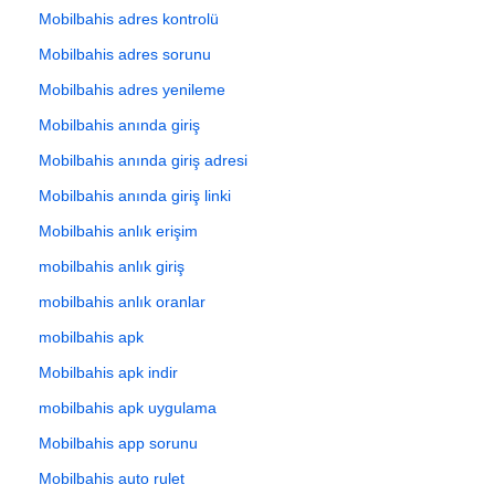
Mobilbahis adres kontrolü
Mobilbahis adres sorunu
Mobilbahis adres yenileme
Mobilbahis anında giriş
Mobilbahis anında giriş adresi
Mobilbahis anında giriş linki
Mobilbahis anlık erişim
mobilbahis anlık giriş
mobilbahis anlık oranlar
mobilbahis apk
Mobilbahis apk indir
mobilbahis apk uygulama
Mobilbahis app sorunu
Mobilbahis auto rulet