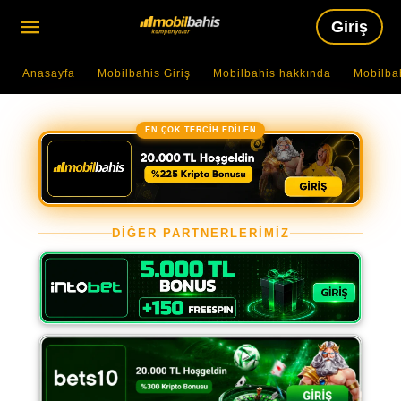
Giriş
Anasayfa
Mobilbahis Giriş
Mobilbahis hakkında
Mobilba
EN ÇOK TERCİH EDİLEN
DİĞER PARTNERLERİMİZ