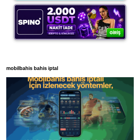
mobilbahis bahis iptal