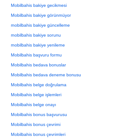
Mobilbahis bakiye gecikmesi
Mobilbahis bakiye görünmüyor
mobilbahis bakiye güncelleme
mobilbahis bakiye sorunu
mobilbahis bakiye yenileme
Mobilbahis başvuru formu
Mobilbahis bedava bonuslar
Mobilbahis bedava deneme bonusu
Mobilbahis belge doğrulama
Mobilbahis belge işlemleri
Mobilbahis belge onayı
Mobilbahis bonus başvurusu
Mobilbahis bonus çevrimi
Mobilbahis bonus çevrimleri