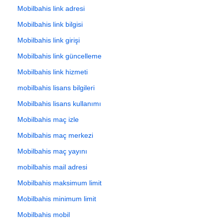
Mobilbahis link adresi
Mobilbahis link bilgisi
Mobilbahis link girişi
Mobilbahis link güncelleme
Mobilbahis link hizmeti
mobilbahis lisans bilgileri
Mobilbahis lisans kullanımı
Mobilbahis maç izle
Mobilbahis maç merkezi
Mobilbahis maç yayını
mobilbahis mail adresi
Mobilbahis maksimum limit
Mobilbahis minimum limit
Mobilbahis mobil