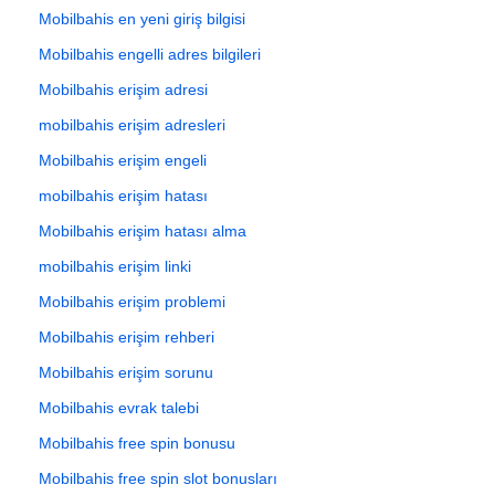
Mobilbahis en yeni giriş bilgisi
Mobilbahis engelli adres bilgileri
Mobilbahis erişim adresi
mobilbahis erişim adresleri
Mobilbahis erişim engeli
mobilbahis erişim hatası
Mobilbahis erişim hatası alma
mobilbahis erişim linki
Mobilbahis erişim problemi
Mobilbahis erişim rehberi
Mobilbahis erişim sorunu
Mobilbahis evrak talebi
Mobilbahis free spin bonusu
Mobilbahis free spin slot bonusları