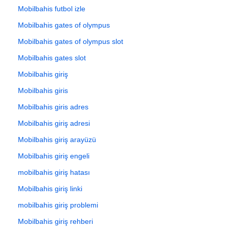
Mobilbahis futbol izle
Mobilbahis gates of olympus
Mobilbahis gates of olympus slot
Mobilbahis gates slot
Mobilbahis giriş
Mobilbahis giris
Mobilbahis giris adres
Mobilbahis giriş adresi
Mobilbahis giriş arayüzü
Mobilbahis giriş engeli
mobilbahis giriş hatası
Mobilbahis giriş linki
mobilbahis giriş problemi
Mobilbahis giriş rehberi