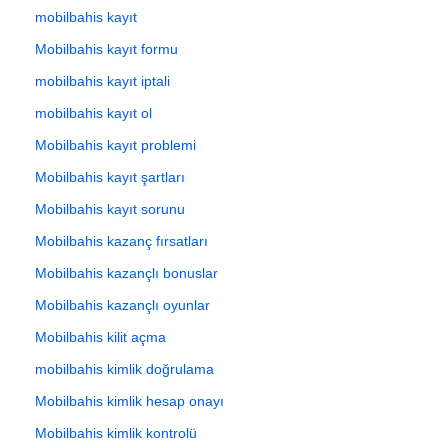
mobilbahis kayıt
Mobilbahis kayıt formu
mobilbahis kayıt iptali
mobilbahis kayıt ol
Mobilbahis kayıt problemi
Mobilbahis kayıt şartları
Mobilbahis kayıt sorunu
Mobilbahis kazanç fırsatları
Mobilbahis kazançlı bonuslar
Mobilbahis kazançlı oyunlar
Mobilbahis kilit açma
mobilbahis kimlik doğrulama
Mobilbahis kimlik hesap onayı
Mobilbahis kimlik kontrolü