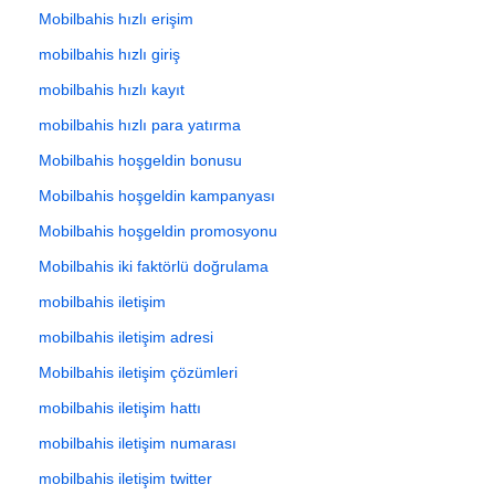
Mobilbahis hızlı erişim
mobilbahis hızlı giriş
mobilbahis hızlı kayıt
mobilbahis hızlı para yatırma
Mobilbahis hoşgeldin bonusu
Mobilbahis hoşgeldin kampanyası
Mobilbahis hoşgeldin promosyonu
Mobilbahis iki faktörlü doğrulama
mobilbahis iletişim
mobilbahis iletişim adresi
Mobilbahis iletişim çözümleri
mobilbahis iletişim hattı
mobilbahis iletişim numarası
mobilbahis iletişim twitter