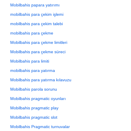
Mobilbahis papara yatırımı
mobilbahis para çekim işlemi
mobilbahis para çekim talebi
mobilbahis para çekme
Mobilbahis para çekme limitleri
Mobilbahis para çekme süreci
Mobilbahis para limiti
mobilbahis para yatırma
Mobilbahis para yatırma kılavuzu
Mobilbahis parola sorunu
Mobilbahis pragmatic oyunları
Mobilbahis pragmatic play
Mobilbahis pragmatic slot
Mobilbahis Pragmatic turnuvalar