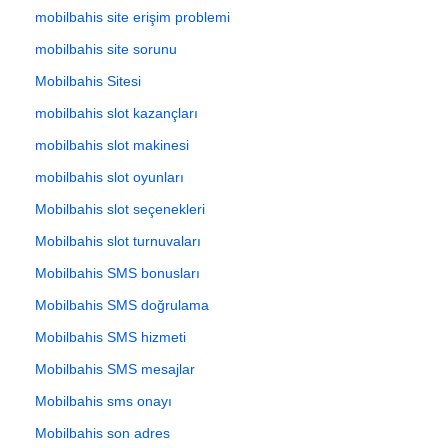
mobilbahis site erişim problemi
mobilbahis site sorunu
Mobilbahis Sitesi
mobilbahis slot kazançları
mobilbahis slot makinesi
mobilbahis slot oyunları
Mobilbahis slot seçenekleri
Mobilbahis slot turnuvaları
Mobilbahis SMS bonusları
Mobilbahis SMS doğrulama
Mobilbahis SMS hizmeti
Mobilbahis SMS mesajlar
Mobilbahis sms onayı
Mobilbahis son adres