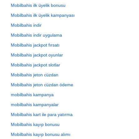
Mobilbahis ilk üyelik bonusu
Mobilbahis ilk üyelik kampanyası
Mobilbahis indir
Mobilbahis indir uygulama
Mobilbahis jackpot fırsatı
Mobilbahis jackpot oyunlar
Mobilbahis jackpot slotlar
Mobilbahis jeton cüzdan
Mobilbahis jeton cüzdan ödeme
mobilbahis kampanya
mobilbahis kampanyalar
Mobilbahis kart ile para yatırma
Mobilbahis kayıp bonusu
Mobilbahis kayıp bonusu alımı