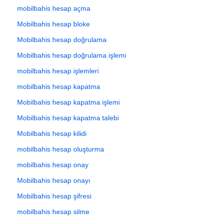
mobilbahis hesap açma
Mobilbahis hesap bloke
Mobilbahis hesap doğrulama
Mobilbahis hesap doğrulama işlemi
mobilbahis hesap işlemleri
mobilbahis hesap kapatma
Mobilbahis hesap kapatma işlemi
Mobilbahis hesap kapatma talebi
Mobilbahis hesap kilidi
mobilbahis hesap oluşturma
mobilbahis hesap onay
Mobilbahis hesap onayı
Mobilbahis hesap şifresi
mobilbahis hesap silme