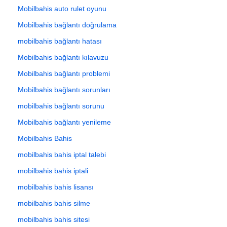
Mobilbahis auto rulet oyunu
Mobilbahis bağlantı doğrulama
mobilbahis bağlantı hatası
Mobilbahis bağlantı kılavuzu
Mobilbahis bağlantı problemi
Mobilbahis bağlantı sorunları
mobilbahis bağlantı sorunu
Mobilbahis bağlantı yenileme
Mobilbahis Bahis
mobilbahis bahis iptal talebi
mobilbahis bahis iptali
mobilbahis bahis lisansı
mobilbahis bahis silme
mobilbahis bahis sitesi