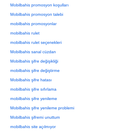
Mobilbahis promosyon koşulları
Mobilbahis promosyon talebi
mobilbahis promosyonlar
mobilbahis rulet
mobilbahis rulet seçenekleri
Mobilbahis sanal cüzdan
Mobilbahis şifre değişikliği
mobilbahis şifre değiştirme
Mobilbahis şifre hatası
mobilbahis şifre sıfırlama
mobilbahis şifre yenileme
Mobilbahis şifre yenileme problemi
Mobilbahis şifremi unuttum
mobilbahis site açılmıyor