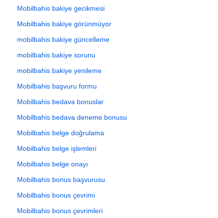
Mobilbahis bakiye gecikmesi
Mobilbahis bakiye görünmüyor
mobilbahis bakiye güncelleme
mobilbahis bakiye sorunu
mobilbahis bakiye yenileme
Mobilbahis başvuru formu
Mobilbahis bedava bonuslar
Mobilbahis bedava deneme bonusu
Mobilbahis belge doğrulama
Mobilbahis belge işlemleri
Mobilbahis belge onayı
Mobilbahis bonus başvurusu
Mobilbahis bonus çevrimi
Mobilbahis bonus çevrimleri