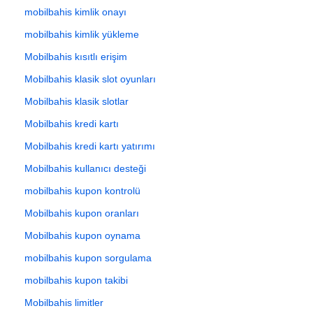
mobilbahis kimlik onayı
mobilbahis kimlik yükleme
Mobilbahis kısıtlı erişim
Mobilbahis klasik slot oyunları
Mobilbahis klasik slotlar
Mobilbahis kredi kartı
Mobilbahis kredi kartı yatırımı
Mobilbahis kullanıcı desteği
mobilbahis kupon kontrolü
Mobilbahis kupon oranları
Mobilbahis kupon oynama
mobilbahis kupon sorgulama
mobilbahis kupon takibi
Mobilbahis limitler