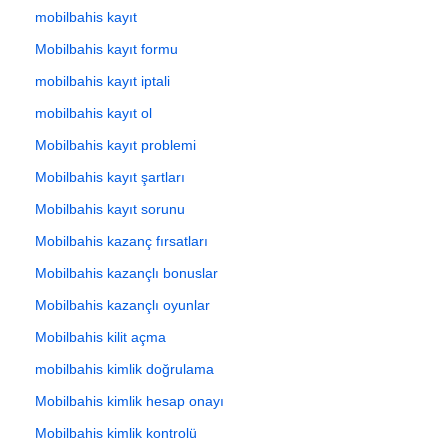
mobilbahis kayıt
Mobilbahis kayıt formu
mobilbahis kayıt iptali
mobilbahis kayıt ol
Mobilbahis kayıt problemi
Mobilbahis kayıt şartları
Mobilbahis kayıt sorunu
Mobilbahis kazanç fırsatları
Mobilbahis kazançlı bonuslar
Mobilbahis kazançlı oyunlar
Mobilbahis kilit açma
mobilbahis kimlik doğrulama
Mobilbahis kimlik hesap onayı
Mobilbahis kimlik kontrolü