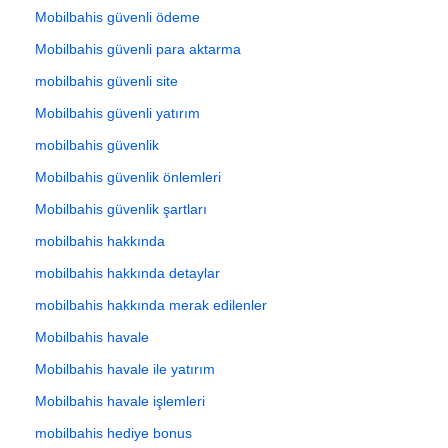
Mobilbahis güvenli ödeme
Mobilbahis güvenli para aktarma
mobilbahis güvenli site
Mobilbahis güvenli yatırım
mobilbahis güvenlik
Mobilbahis güvenlik önlemleri
Mobilbahis güvenlik şartları
mobilbahis hakkında
mobilbahis hakkında detaylar
mobilbahis hakkında merak edilenler
Mobilbahis havale
Mobilbahis havale ile yatırım
Mobilbahis havale işlemleri
mobilbahis hediye bonus