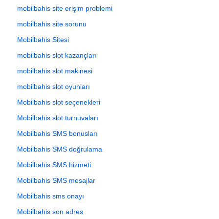
mobilbahis site erişim problemi
mobilbahis site sorunu
Mobilbahis Sitesi
mobilbahis slot kazançları
mobilbahis slot makinesi
mobilbahis slot oyunları
Mobilbahis slot seçenekleri
Mobilbahis slot turnuvaları
Mobilbahis SMS bonusları
Mobilbahis SMS doğrulama
Mobilbahis SMS hizmeti
Mobilbahis SMS mesajlar
Mobilbahis sms onayı
Mobilbahis son adres