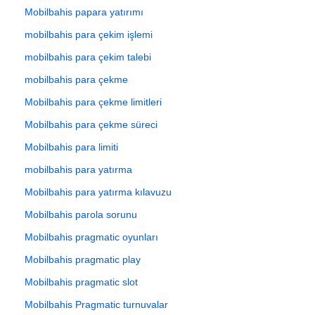
Mobilbahis papara yatırımı
mobilbahis para çekim işlemi
mobilbahis para çekim talebi
mobilbahis para çekme
Mobilbahis para çekme limitleri
Mobilbahis para çekme süreci
Mobilbahis para limiti
mobilbahis para yatırma
Mobilbahis para yatırma kılavuzu
Mobilbahis parola sorunu
Mobilbahis pragmatic oyunları
Mobilbahis pragmatic play
Mobilbahis pragmatic slot
Mobilbahis Pragmatic turnuvalar