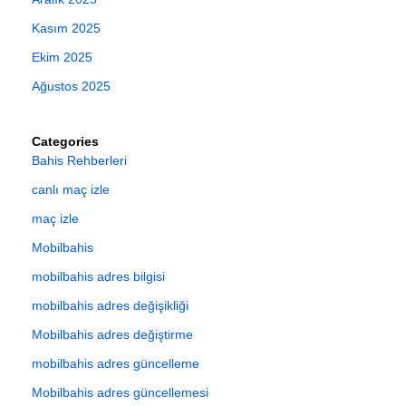
Kasım 2025
Ekim 2025
Ağustos 2025
Categories
Bahis Rehberleri
canlı maç izle
maç izle
Mobilbahis
mobilbahis adres bilgisi
mobilbahis adres değişikliği
Mobilbahis adres değiştirme
mobilbahis adres güncelleme
Mobilbahis adres güncellemesi