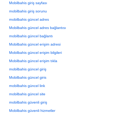
Mobilbahis giriş sayfası
mobilbahis giriş sorunu
mobilbahis güncel adres
Mobilbahis güncel adres bağlantısı
mobilbahis güncel bağlantı
Mobilbahis güncel erişim adresi
Mobilbahis güncel erişim bilgileri
Mobilbahis güncel erişim tıkla
mobilbahis güncel giriş
Mobilbahis güncel giris
mobilbahis güncel link
mobilbahis güncel site
mobilbahis güvenli giriş
Mobilbahis güvenli hizmetler