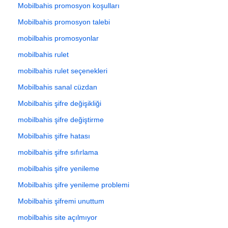
Mobilbahis promosyon koşulları
Mobilbahis promosyon talebi
mobilbahis promosyonlar
mobilbahis rulet
mobilbahis rulet seçenekleri
Mobilbahis sanal cüzdan
Mobilbahis şifre değişikliği
mobilbahis şifre değiştirme
Mobilbahis şifre hatası
mobilbahis şifre sıfırlama
mobilbahis şifre yenileme
Mobilbahis şifre yenileme problemi
Mobilbahis şifremi unuttum
mobilbahis site açılmıyor