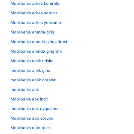
Mobilbahis adres kontrolü
Mobilbahis adres sorunu
Mobilbahis adres yenileme
Mobilbahis anında giriş
Mobilbahis anında giriş adresi
Mobilbahis anında giriş linki
Mobilbahis anlık erişim
mobilbahis anlık giriş
mobilbahis anlık oranlar
mobilbahis apk
Mobilbahis apk indir
mobilbahis apk uygulama
Mobilbahis app sorunu
Mobilbahis auto rulet