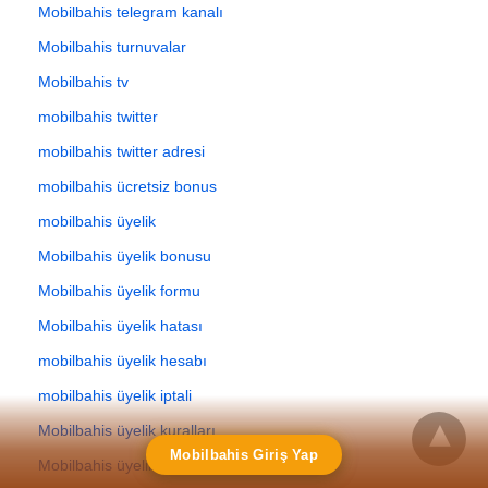
Mobilbahis telegram kanalı
Mobilbahis turnuvalar
Mobilbahis tv
mobilbahis twitter
mobilbahis twitter adresi
mobilbahis ücretsiz bonus
mobilbahis üyelik
Mobilbahis üyelik bonusu
Mobilbahis üyelik formu
Mobilbahis üyelik hatası
mobilbahis üyelik hesabı
mobilbahis üyelik iptali
Mobilbahis üyelik kuralları
Mobilbahis Giriş Yap
Mobilbahis üyelik şartları