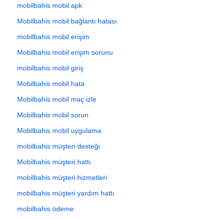
mobilbahis mobil apk
Mobilbahis mobil bağlantı hatası
mobilbahis mobil erişim
Mobilbahis mobil erişim sorunu
mobilbahis mobil giriş
Mobilbahis mobil hata
Mobilbahis mobil maç izle
Mobilbahis mobil sorun
Mobilbahis mobil uygulama
mobilbahis müşteri desteği
Mobilbahis müşteri hattı
mobilbahis müşteri hizmetleri
mobilbahis müşteri yardım hattı
mobilbahis ödeme