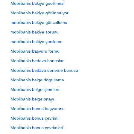
Mobilbahis bakiye gecikmesi
Mobilbahis bakiye görünmüyor
mobilbahis bakiye güncelleme
mobilbahis bakiye sorunu
mobilbahis bakiye yenileme
Mobilbahis başvuru formu
Mobilbahis bedava bonuslar
Mobilbahis bedava deneme bonusu
Mobilbahis belge doğrulama
Mobilbahis belge işlemleri
Mobilbahis belge onayı
Mobilbahis bonus başvurusu
Mobilbahis bonus çevrimi
Mobilbahis bonus çevrimleri