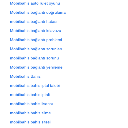
Mobilbahis auto rulet oyunu
Mobilbahis bağlantı doğrulama
mobilbahis bağlantı hatası
Mobilbahis bağlantı kılavuzu
Mobilbahis bağlantı problemi
Mobilbahis bağlantı sorunları
mobilbahis bağlantı sorunu
Mobilbahis bağlantı yenileme
Mobilbahis Bahis
mobilbahis bahis iptal talebi
mobilbahis bahis iptali
mobilbahis bahis lisansı
mobilbahis bahis silme
mobilbahis bahis sitesi