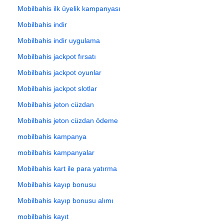
Mobilbahis ilk üyelik kampanyası
Mobilbahis indir
Mobilbahis indir uygulama
Mobilbahis jackpot fırsatı
Mobilbahis jackpot oyunlar
Mobilbahis jackpot slotlar
Mobilbahis jeton cüzdan
Mobilbahis jeton cüzdan ödeme
mobilbahis kampanya
mobilbahis kampanyalar
Mobilbahis kart ile para yatırma
Mobilbahis kayıp bonusu
Mobilbahis kayıp bonusu alımı
mobilbahis kayıt