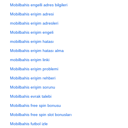
Mobilbahis engelli adres bilgileri
Mobilbahis erişim adresi
mobilbahis erişim adresleri
Mobilbahis erişim engeli
mobilbahis erişim hatası
Mobilbahis erişim hatası alma
mobilbahis erişim linki
Mobilbahis erişim problemi
Mobilbahis erişim rehberi
Mobilbahis erişim sorunu
Mobilbahis evrak talebi
Mobilbahis free spin bonusu
Mobilbahis free spin slot bonusları
Mobilbahis futbol izle