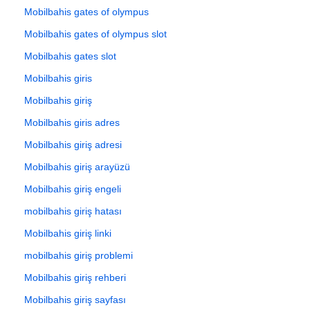
Mobilbahis gates of olympus
Mobilbahis gates of olympus slot
Mobilbahis gates slot
Mobilbahis giris
Mobilbahis giriş
Mobilbahis giris adres
Mobilbahis giriş adresi
Mobilbahis giriş arayüzü
Mobilbahis giriş engeli
mobilbahis giriş hatası
Mobilbahis giriş linki
mobilbahis giriş problemi
Mobilbahis giriş rehberi
Mobilbahis giriş sayfası