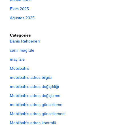
Ekim 2025
Ağustos 2025
Categories
Bahis Rehberleri
canlı maç izle
maç izle
Mobilbahis
mobilbahis adres bilgisi
mobilbahis adres değişikliği
Mobilbahis adres değiştirme
mobilbahis adres güncelleme
Mobilbahis adres güncellemesi
Mobilbahis adres kontrolü