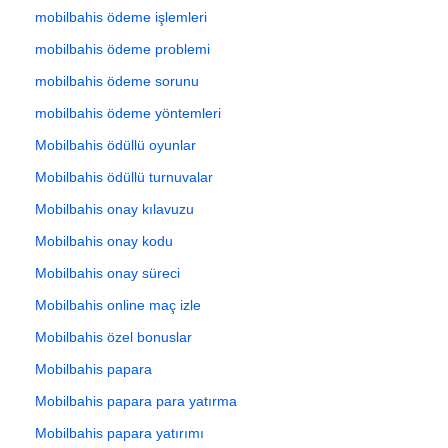
mobilbahis ödeme işlemleri
mobilbahis ödeme problemi
mobilbahis ödeme sorunu
mobilbahis ödeme yöntemleri
Mobilbahis ödüllü oyunlar
Mobilbahis ödüllü turnuvalar
Mobilbahis onay kılavuzu
Mobilbahis onay kodu
Mobilbahis onay süreci
Mobilbahis online maç izle
Mobilbahis özel bonuslar
Mobilbahis papara
Mobilbahis papara para yatırma
Mobilbahis papara yatırımı