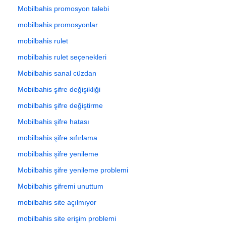
Mobilbahis promosyon talebi
mobilbahis promosyonlar
mobilbahis rulet
mobilbahis rulet seçenekleri
Mobilbahis sanal cüzdan
Mobilbahis şifre değişikliği
mobilbahis şifre değiştirme
Mobilbahis şifre hatası
mobilbahis şifre sıfırlama
mobilbahis şifre yenileme
Mobilbahis şifre yenileme problemi
Mobilbahis şifremi unuttum
mobilbahis site açılmıyor
mobilbahis site erişim problemi