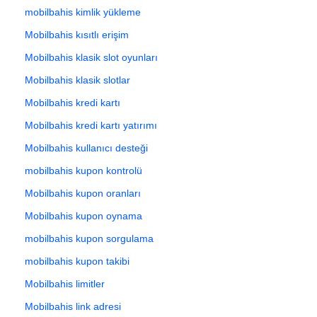
mobilbahis kimlik yükleme
Mobilbahis kısıtlı erişim
Mobilbahis klasik slot oyunları
Mobilbahis klasik slotlar
Mobilbahis kredi kartı
Mobilbahis kredi kartı yatırımı
Mobilbahis kullanıcı desteği
mobilbahis kupon kontrolü
Mobilbahis kupon oranları
Mobilbahis kupon oynama
mobilbahis kupon sorgulama
mobilbahis kupon takibi
Mobilbahis limitler
Mobilbahis link adresi