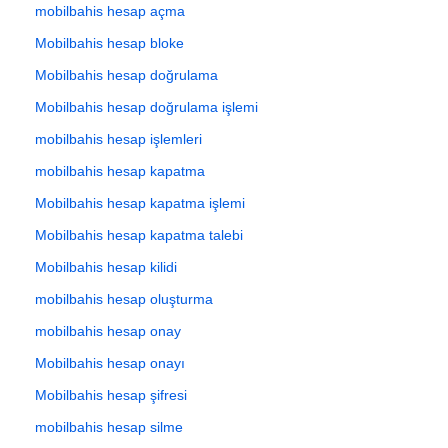
mobilbahis hesap açma
Mobilbahis hesap bloke
Mobilbahis hesap doğrulama
Mobilbahis hesap doğrulama işlemi
mobilbahis hesap işlemleri
mobilbahis hesap kapatma
Mobilbahis hesap kapatma işlemi
Mobilbahis hesap kapatma talebi
Mobilbahis hesap kilidi
mobilbahis hesap oluşturma
mobilbahis hesap onay
Mobilbahis hesap onayı
Mobilbahis hesap şifresi
mobilbahis hesap silme