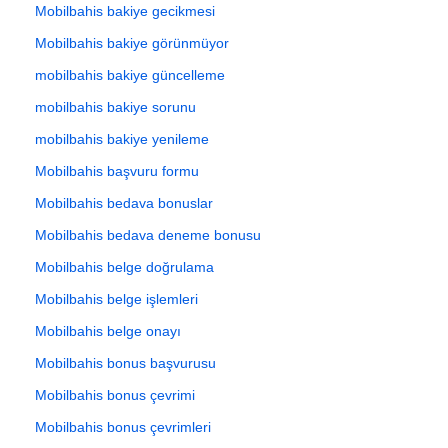
Mobilbahis bakiye gecikmesi
Mobilbahis bakiye görünmüyor
mobilbahis bakiye güncelleme
mobilbahis bakiye sorunu
mobilbahis bakiye yenileme
Mobilbahis başvuru formu
Mobilbahis bedava bonuslar
Mobilbahis bedava deneme bonusu
Mobilbahis belge doğrulama
Mobilbahis belge işlemleri
Mobilbahis belge onayı
Mobilbahis bonus başvurusu
Mobilbahis bonus çevrimi
Mobilbahis bonus çevrimleri