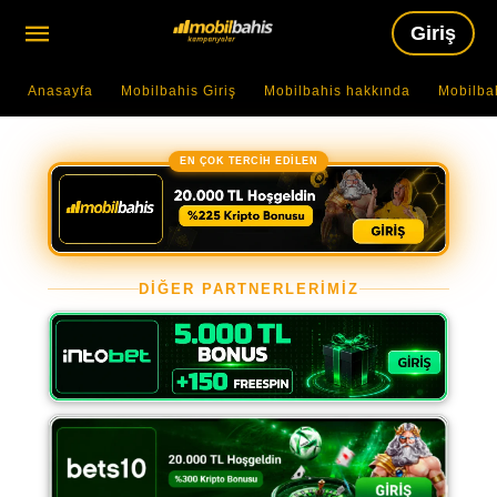
Giriş
Anasayfa
Mobilbahis Giriş
Mobilbahis hakkında
Mobilba
EN ÇOK TERCİH EDİLEN
DİĞER PARTNERLERİMİZ