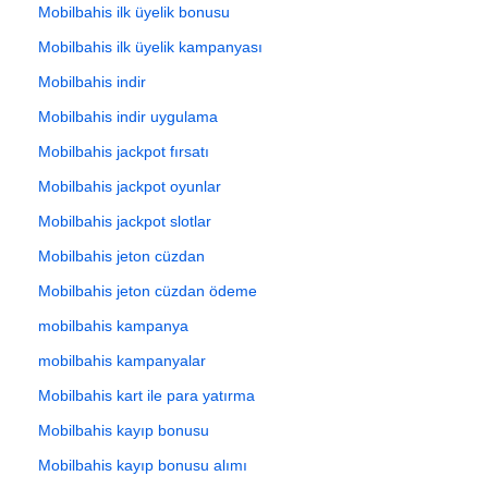
Mobilbahis ilk üyelik bonusu
Mobilbahis ilk üyelik kampanyası
Mobilbahis indir
Mobilbahis indir uygulama
Mobilbahis jackpot fırsatı
Mobilbahis jackpot oyunlar
Mobilbahis jackpot slotlar
Mobilbahis jeton cüzdan
Mobilbahis jeton cüzdan ödeme
mobilbahis kampanya
mobilbahis kampanyalar
Mobilbahis kart ile para yatırma
Mobilbahis kayıp bonusu
Mobilbahis kayıp bonusu alımı