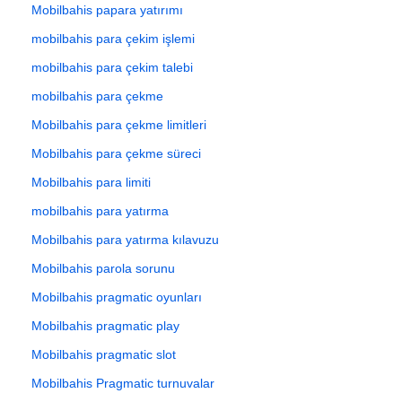
Mobilbahis papara yatırımı
mobilbahis para çekim işlemi
mobilbahis para çekim talebi
mobilbahis para çekme
Mobilbahis para çekme limitleri
Mobilbahis para çekme süreci
Mobilbahis para limiti
mobilbahis para yatırma
Mobilbahis para yatırma kılavuzu
Mobilbahis parola sorunu
Mobilbahis pragmatic oyunları
Mobilbahis pragmatic play
Mobilbahis pragmatic slot
Mobilbahis Pragmatic turnuvalar