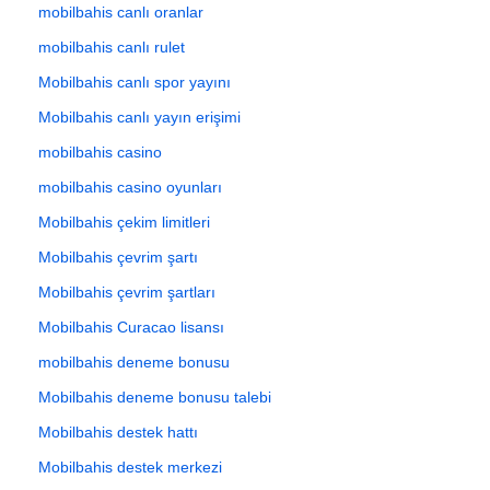
mobilbahis canlı oranlar
mobilbahis canlı rulet
Mobilbahis canlı spor yayını
Mobilbahis canlı yayın erişimi
mobilbahis casino
mobilbahis casino oyunları
Mobilbahis çekim limitleri
Mobilbahis çevrim şartı
Mobilbahis çevrim şartları
Mobilbahis Curacao lisansı
mobilbahis deneme bonusu
Mobilbahis deneme bonusu talebi
Mobilbahis destek hattı
Mobilbahis destek merkezi