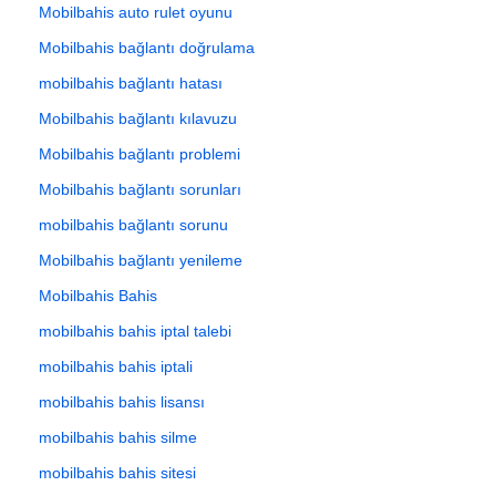
Mobilbahis auto rulet oyunu
Mobilbahis bağlantı doğrulama
mobilbahis bağlantı hatası
Mobilbahis bağlantı kılavuzu
Mobilbahis bağlantı problemi
Mobilbahis bağlantı sorunları
mobilbahis bağlantı sorunu
Mobilbahis bağlantı yenileme
Mobilbahis Bahis
mobilbahis bahis iptal talebi
mobilbahis bahis iptali
mobilbahis bahis lisansı
mobilbahis bahis silme
mobilbahis bahis sitesi