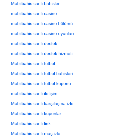
Mobilbahis canlı bahisler
mobilbahis canlı casino
mobilbahis canlı casino bölümü
mobilbahis canlı casino oyunları
mobilbahis canlı destek
mobilbahis canlı destek hizmeti
Mobilbahis canlı futbol
Mobilbahis canlı futbol bahisleri
Mobilbahis canlı futbol kuponu
mobilbahis canlı iletişim
Mobilbahis canlı karşılaşma izle
Mobilbahis canlı kuponlar
Mobilbahis canlı link
Mobilbahis canlı maç izle