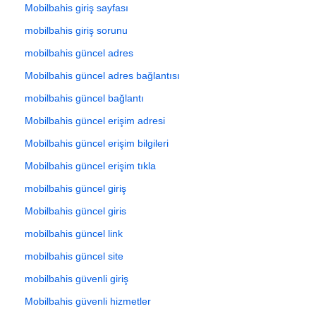
Mobilbahis giriş sayfası
mobilbahis giriş sorunu
mobilbahis güncel adres
Mobilbahis güncel adres bağlantısı
mobilbahis güncel bağlantı
Mobilbahis güncel erişim adresi
Mobilbahis güncel erişim bilgileri
Mobilbahis güncel erişim tıkla
mobilbahis güncel giriş
Mobilbahis güncel giris
mobilbahis güncel link
mobilbahis güncel site
mobilbahis güvenli giriş
Mobilbahis güvenli hizmetler