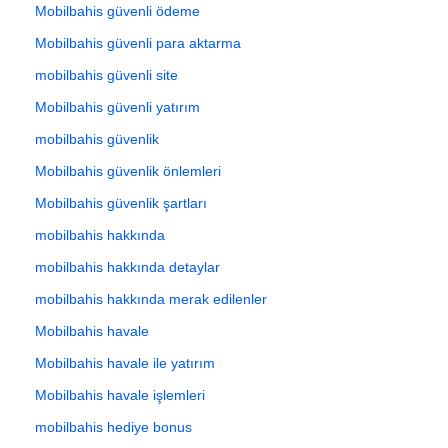
Mobilbahis güvenli ödeme
Mobilbahis güvenli para aktarma
mobilbahis güvenli site
Mobilbahis güvenli yatırım
mobilbahis güvenlik
Mobilbahis güvenlik önlemleri
Mobilbahis güvenlik şartları
mobilbahis hakkında
mobilbahis hakkında detaylar
mobilbahis hakkında merak edilenler
Mobilbahis havale
Mobilbahis havale ile yatırım
Mobilbahis havale işlemleri
mobilbahis hediye bonus