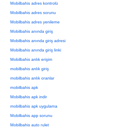
Mobilbahis adres kontrolü
Mobilbahis adres sorunu
Mobilbahis adres yenileme
Mobilbahis anında giriş
Mobilbahis anında giriş adresi
Mobilbahis anında giriş linki
Mobilbahis anlık erişim
mobilbahis anlık giriş
mobilbahis anlık oranlar
mobilbahis apk
Mobilbahis apk indir
mobilbahis apk uygulama
Mobilbahis app sorunu
Mobilbahis auto rulet