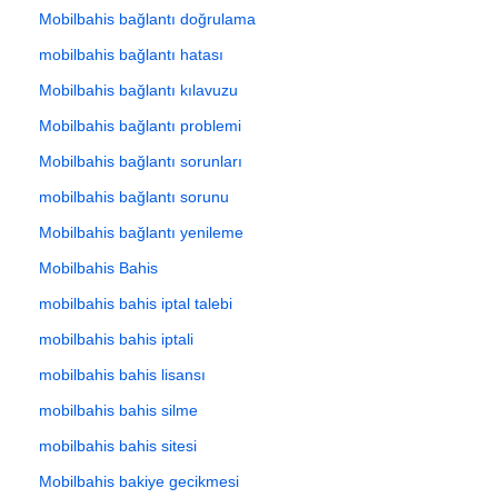
Mobilbahis bağlantı doğrulama
mobilbahis bağlantı hatası
Mobilbahis bağlantı kılavuzu
Mobilbahis bağlantı problemi
Mobilbahis bağlantı sorunları
mobilbahis bağlantı sorunu
Mobilbahis bağlantı yenileme
Mobilbahis Bahis
mobilbahis bahis iptal talebi
mobilbahis bahis iptali
mobilbahis bahis lisansı
mobilbahis bahis silme
mobilbahis bahis sitesi
Mobilbahis bakiye gecikmesi