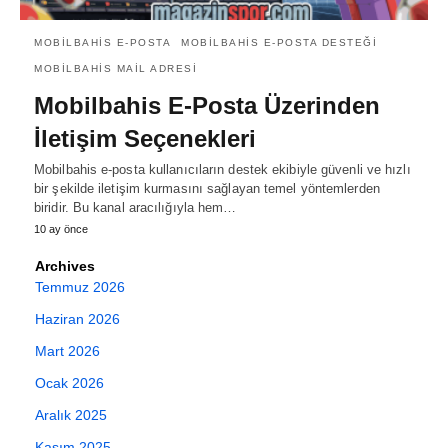
MOBILBAHIS E-POSTA
MOBILBAHIS E-POSTA DESTEĞI
MOBILBAHIS MAIL ADRESI
Mobilbahis E-Posta Üzerinden
İletişim Seçenekleri
Mobilbahis e-posta kullanıcıların destek ekibiyle güvenli ve hızlı
bir şekilde iletişim kurmasını sağlayan temel yöntemlerden
biridir. Bu kanal aracılığıyla hem…
10 ay önce
Archives
Temmuz 2026
Haziran 2026
Mart 2026
Ocak 2026
Aralık 2025
Kasım 2025