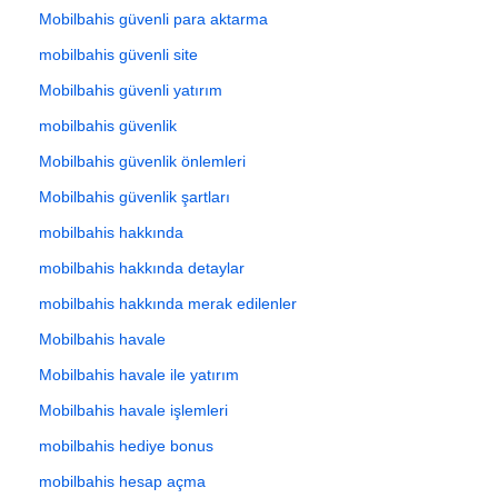
Mobilbahis güvenli para aktarma
mobilbahis güvenli site
Mobilbahis güvenli yatırım
mobilbahis güvenlik
Mobilbahis güvenlik önlemleri
Mobilbahis güvenlik şartları
mobilbahis hakkında
mobilbahis hakkında detaylar
mobilbahis hakkında merak edilenler
Mobilbahis havale
Mobilbahis havale ile yatırım
Mobilbahis havale işlemleri
mobilbahis hediye bonus
mobilbahis hesap açma