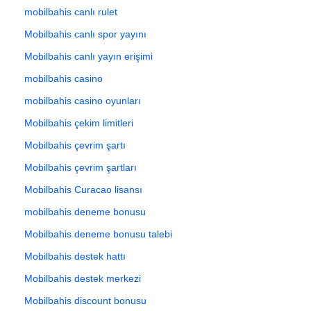
mobilbahis canlı rulet
Mobilbahis canlı spor yayını
Mobilbahis canlı yayın erişimi
mobilbahis casino
mobilbahis casino oyunları
Mobilbahis çekim limitleri
Mobilbahis çevrim şartı
Mobilbahis çevrim şartları
Mobilbahis Curacao lisansı
mobilbahis deneme bonusu
Mobilbahis deneme bonusu talebi
Mobilbahis destek hattı
Mobilbahis destek merkezi
Mobilbahis discount bonusu