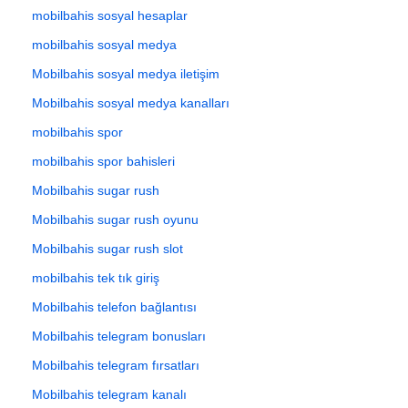
mobilbahis sosyal hesaplar
mobilbahis sosyal medya
Mobilbahis sosyal medya iletişim
Mobilbahis sosyal medya kanalları
mobilbahis spor
mobilbahis spor bahisleri
Mobilbahis sugar rush
Mobilbahis sugar rush oyunu
Mobilbahis sugar rush slot
mobilbahis tek tık giriş
Mobilbahis telefon bağlantısı
Mobilbahis telegram bonusları
Mobilbahis telegram fırsatları
Mobilbahis telegram kanalı