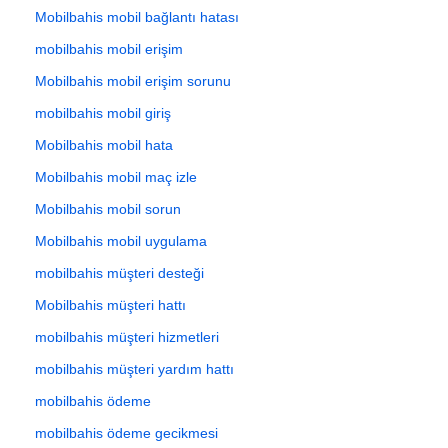
Mobilbahis mobil bağlantı hatası
mobilbahis mobil erişim
Mobilbahis mobil erişim sorunu
mobilbahis mobil giriş
Mobilbahis mobil hata
Mobilbahis mobil maç izle
Mobilbahis mobil sorun
Mobilbahis mobil uygulama
mobilbahis müşteri desteği
Mobilbahis müşteri hattı
mobilbahis müşteri hizmetleri
mobilbahis müşteri yardım hattı
mobilbahis ödeme
mobilbahis ödeme gecikmesi