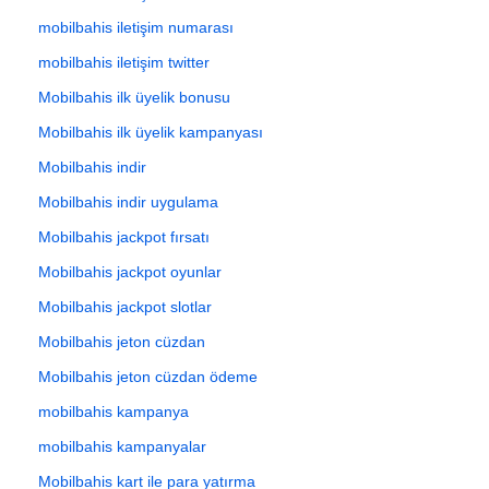
mobilbahis iletişim numarası
mobilbahis iletişim twitter
Mobilbahis ilk üyelik bonusu
Mobilbahis ilk üyelik kampanyası
Mobilbahis indir
Mobilbahis indir uygulama
Mobilbahis jackpot fırsatı
Mobilbahis jackpot oyunlar
Mobilbahis jackpot slotlar
Mobilbahis jeton cüzdan
Mobilbahis jeton cüzdan ödeme
mobilbahis kampanya
mobilbahis kampanyalar
Mobilbahis kart ile para yatırma