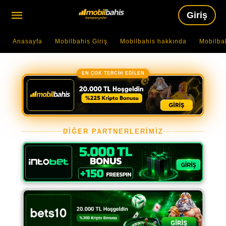
Giriş
Anasayfa
Mobilbahis Giriş
Mobilbahis hakkında
Mobilba
EN ÇOK TERCİH EDİLEN
DİĞER PARTNERLERİMİZ