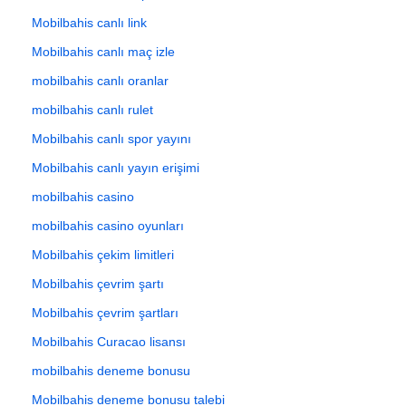
Mobilbahis canlı link
Mobilbahis canlı maç izle
mobilbahis canlı oranlar
mobilbahis canlı rulet
Mobilbahis canlı spor yayını
Mobilbahis canlı yayın erişimi
mobilbahis casino
mobilbahis casino oyunları
Mobilbahis çekim limitleri
Mobilbahis çevrim şartı
Mobilbahis çevrim şartları
Mobilbahis Curacao lisansı
mobilbahis deneme bonusu
Mobilbahis deneme bonusu talebi