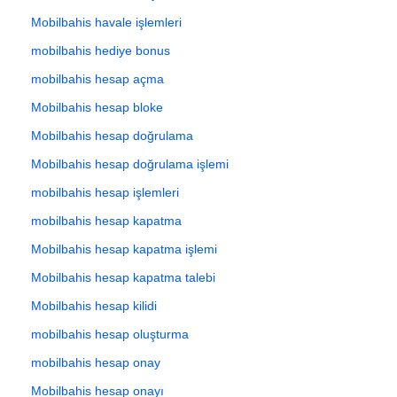
Mobilbahis havale işlemleri
mobilbahis hediye bonus
mobilbahis hesap açma
Mobilbahis hesap bloke
Mobilbahis hesap doğrulama
Mobilbahis hesap doğrulama işlemi
mobilbahis hesap işlemleri
mobilbahis hesap kapatma
Mobilbahis hesap kapatma işlemi
Mobilbahis hesap kapatma talebi
Mobilbahis hesap kilidi
mobilbahis hesap oluşturma
mobilbahis hesap onay
Mobilbahis hesap onayı