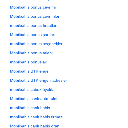
Mobilbahis bonus çevrimi
Mobilbahis bonus çevrimleri
mobilbahis bonus fırsatları
Mobilbahis bonus şartları
mobilbahis bonus seçenekleri
Mobilbahis bonus talebi
mobilbahis bonusları
Mobilbahis BTK engeli
Mobilbahis BTK engelli adresler
mobilbahis çabuk üyelik
Mobilbahis canlı auto rulet
mobilbahis canlı bahis
mobilbahis canlı bahis firması
Mobilbahis canlı bahis oranı