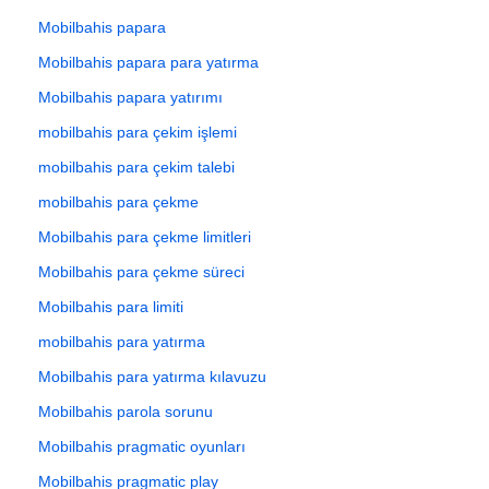
Mobilbahis papara
Mobilbahis papara para yatırma
Mobilbahis papara yatırımı
mobilbahis para çekim işlemi
mobilbahis para çekim talebi
mobilbahis para çekme
Mobilbahis para çekme limitleri
Mobilbahis para çekme süreci
Mobilbahis para limiti
mobilbahis para yatırma
Mobilbahis para yatırma kılavuzu
Mobilbahis parola sorunu
Mobilbahis pragmatic oyunları
Mobilbahis pragmatic play