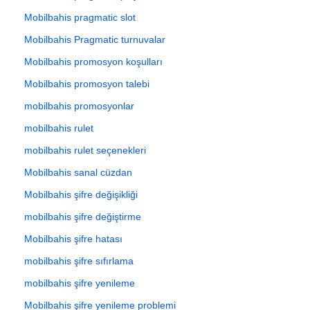
Mobilbahis pragmatic slot
Mobilbahis Pragmatic turnuvalar
Mobilbahis promosyon koşulları
Mobilbahis promosyon talebi
mobilbahis promosyonlar
mobilbahis rulet
mobilbahis rulet seçenekleri
Mobilbahis sanal cüzdan
Mobilbahis şifre değişikliği
mobilbahis şifre değiştirme
Mobilbahis şifre hatası
mobilbahis şifre sıfırlama
mobilbahis şifre yenileme
Mobilbahis şifre yenileme problemi