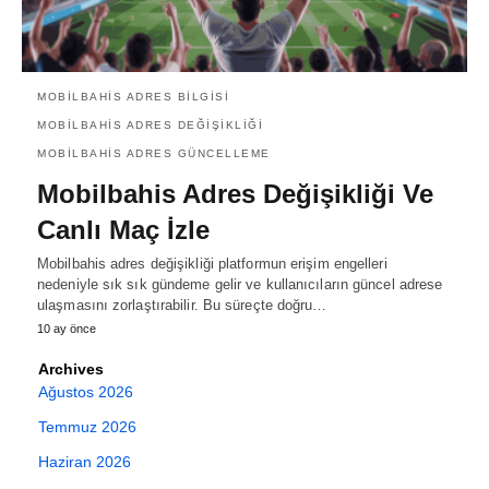
MOBILBAHIS ADRES BILGISI
MOBILBAHIS ADRES DEĞIŞIKLIĞI
MOBILBAHIS ADRES GÜNCELLEME
Mobilbahis Adres Değişikliği Ve
Canlı Maç İzle
Mobilbahis adres değişikliği platformun erişim engelleri
nedeniyle sık sık gündeme gelir ve kullanıcıların güncel adrese
ulaşmasını zorlaştırabilir. Bu süreçte doğru…
10 ay önce
Archives
Ağustos 2026
Temmuz 2026
Haziran 2026