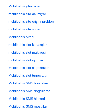
Mobilbahis şifremi unuttum
mobilbahis site açılmıyor
mobilbahis site erişim problemi
mobilbahis site sorunu
Mobilbahis Sitesi
mobilbahis slot kazançları
mobilbahis slot makinesi
mobilbahis slot oyunları
Mobilbahis slot seçenekleri
Mobilbahis slot turnuvaları
Mobilbahis SMS bonusları
Mobilbahis SMS doğrulama
Mobilbahis SMS hizmeti
Mobilbahis SMS mesajlar