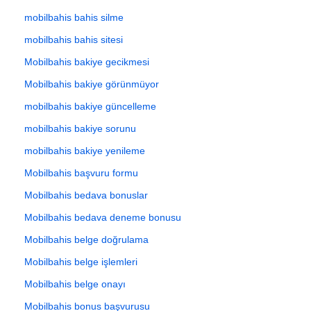
mobilbahis bahis silme
mobilbahis bahis sitesi
Mobilbahis bakiye gecikmesi
Mobilbahis bakiye görünmüyor
mobilbahis bakiye güncelleme
mobilbahis bakiye sorunu
mobilbahis bakiye yenileme
Mobilbahis başvuru formu
Mobilbahis bedava bonuslar
Mobilbahis bedava deneme bonusu
Mobilbahis belge doğrulama
Mobilbahis belge işlemleri
Mobilbahis belge onayı
Mobilbahis bonus başvurusu