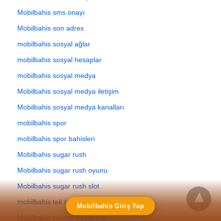
Mobilbahis sms onayı
Mobilbahis son adres
mobilbahis sosyal ağlar
mobilbahis sosyal hesaplar
mobilbahis sosyal medya
Mobilbahis sosyal medya iletişim
Mobilbahis sosyal medya kanalları
mobilbahis spor
mobilbahis spor bahisleri
Mobilbahis sugar rush
Mobilbahis sugar rush oyunu
Mobilbahis sugar rush slot
mobilbahis tek tık giriş
Mobilbahis Giriş Yap
Mobilbahis telefon bağlantısı