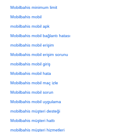
Mobilbahis minimum limit
Mobilbahis mobil
mobilbahis mobil apk
Mobilbahis mobil bağlantı hatası
mobilbahis mobil erişim
Mobilbahis mobil erişim sorunu
mobilbahis mobil giriş
Mobilbahis mobil hata
Mobilbahis mobil maç izle
Mobilbahis mobil sorun
Mobilbahis mobil uygulama
mobilbahis müşteri desteği
Mobilbahis müşteri hattı
mobilbahis müşteri hizmetleri