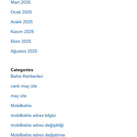
Mart 2026
Ocak 2026
Aralık 2025
Kasım 2025
Ekim 2025
Ağustos 2025
Categories
Bahis Rehberleri
canlı maç izle
maç izle
Mobilbahis
mobilbahis adres bilgisi
mobilbahis adres değişikliği
Mobilbahis adres değiştirme