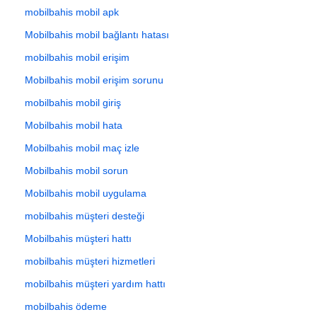
mobilbahis mobil apk
Mobilbahis mobil bağlantı hatası
mobilbahis mobil erişim
Mobilbahis mobil erişim sorunu
mobilbahis mobil giriş
Mobilbahis mobil hata
Mobilbahis mobil maç izle
Mobilbahis mobil sorun
Mobilbahis mobil uygulama
mobilbahis müşteri desteği
Mobilbahis müşteri hattı
mobilbahis müşteri hizmetleri
mobilbahis müşteri yardım hattı
mobilbahis ödeme