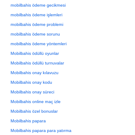
mobilbahis ödeme gecikmesi
mobilbahis ödeme işlemleri
mobilbahis ödeme problemi
mobilbahis ödeme sorunu
mobilbahis ödeme yöntemleri
Mobilbahis ödüllü oyunlar
Mobilbahis ödüllü turnuvalar
Mobilbahis onay kılavuzu
Mobilbahis onay kodu
Mobilbahis onay süreci
Mobilbahis online maç izle
Mobilbahis özel bonuslar
Mobilbahis papara
Mobilbahis papara para yatırma