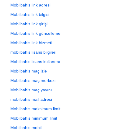
Mobilbahis link adresi
Mobilbahis link bilgisi
Mobilbahis link girişi
Mobilbahis link güncelleme
Mobilbahis link hizmeti
mobilbahis lisans bilgileri
Mobilbahis lisans kullanımı
Mobilbahis maç izle
Mobilbahis maç merkezi
Mobilbahis maç yayını
mobilbahis mail adresi
Mobilbahis maksimum limit
Mobilbahis minimum limit
Mobilbahis mobil