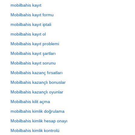
mobilbahis kayıt
Mobilbahis kayıt formu
mobilbahis kayıt iptali
mobilbahis kayıt ol
Mobilbahis kayıt problemi
Mobilbahis kayıt şartları
Mobilbahis kayıt sorunu
Mobilbahis kazanç fırsatları
Mobilbahis kazançlı bonuslar
Mobilbahis kazançlı oyunlar
Mobilbahis kilit açma
mobilbahis kimlik doğrulama
Mobilbahis kimlik hesap onayı
Mobilbahis kimlik kontrolü