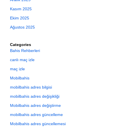
Kasım 2025
Ekim 2025
Ağustos 2025
Categories
Bahis Rehberleri
canlı maç izle
maç izle
Mobilbahis
mobilbahis adres bilgisi
mobilbahis adres değişikliği
Mobilbahis adres değiştirme
mobilbahis adres güncelleme
Mobilbahis adres güncellemesi