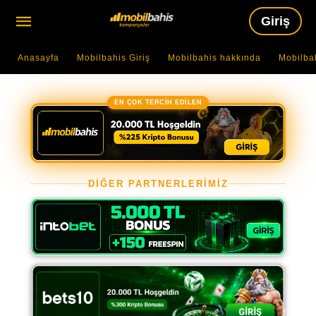
Giriş
Anasayfa
Mobilbahis Giriş
Mobilbahis hakkında
Mobilba
EN ÇOK TERCİH EDİLEN
DİĞER PARTNERLERİMİZ