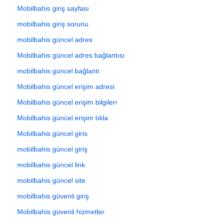
Mobilbahis giriş sayfası
mobilbahis giriş sorunu
mobilbahis güncel adres
Mobilbahis güncel adres bağlantısı
mobilbahis güncel bağlantı
Mobilbahis güncel erişim adresi
Mobilbahis güncel erişim bilgileri
Mobilbahis güncel erişim tıkla
Mobilbahis güncel giris
mobilbahis güncel giriş
mobilbahis güncel link
mobilbahis güncel site
mobilbahis güvenli giriş
Mobilbahis güvenli hizmetler