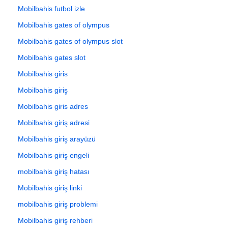
Mobilbahis futbol izle
Mobilbahis gates of olympus
Mobilbahis gates of olympus slot
Mobilbahis gates slot
Mobilbahis giris
Mobilbahis giriş
Mobilbahis giris adres
Mobilbahis giriş adresi
Mobilbahis giriş arayüzü
Mobilbahis giriş engeli
mobilbahis giriş hatası
Mobilbahis giriş linki
mobilbahis giriş problemi
Mobilbahis giriş rehberi