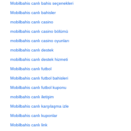
Mobilbahis canlı bahis seçenekleri
Mobilbahis canlı bahisler
mobilbahis canlı casino
mobilbahis canlı casino bölümü
mobilbahis canlı casino oyunları
mobilbahis canlı destek
mobilbahis canlı destek hizmeti
Mobilbahis canlı futbol
Mobilbahis canlı futbol bahisleri
Mobilbahis canlı futbol kuponu
mobilbahis canlı iletişim
Mobilbahis canlı karşılaşma izle
Mobilbahis canlı kuponlar
Mobilbahis canlı link