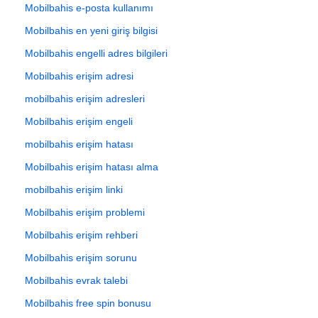
Mobilbahis e-posta kullanımı
Mobilbahis en yeni giriş bilgisi
Mobilbahis engelli adres bilgileri
Mobilbahis erişim adresi
mobilbahis erişim adresleri
Mobilbahis erişim engeli
mobilbahis erişim hatası
Mobilbahis erişim hatası alma
mobilbahis erişim linki
Mobilbahis erişim problemi
Mobilbahis erişim rehberi
Mobilbahis erişim sorunu
Mobilbahis evrak talebi
Mobilbahis free spin bonusu