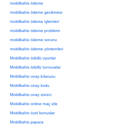
mobilbahis ödeme
mobilbahis ödeme gecikmesi
mobilbahis ödeme işlemleri
mobilbahis ödeme problemi
mobilbahis ödeme sorunu
mobilbahis ödeme yöntemleri
Mobilbahis ödüllü oyunlar
Mobilbahis ödüllü turnuvalar
Mobilbahis onay kılavuzu
Mobilbahis onay kodu
Mobilbahis onay süreci
Mobilbahis online maç izle
Mobilbahis özel bonuslar
Mobilbahis papara