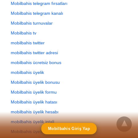
Mobilbahis telegram fırsatları
Mobilbahis telegram kanalı
Mobilbahis turnuvalar
Mobilbahis tv
mobilbahis twitter
mobilbahis twitter adresi
mobilbahis ücretsiz bonus
mobilbahis üyelik
Mobilbahis üyelik bonusu
Mobilbahis üyelik formu
Mobilbahis üyelik hatası
mobilbahis üyelik hesabı
mobilbahis üyelik iptali
Mobilbahis Giriş Yap
Mobilbahis üyelik kuralları