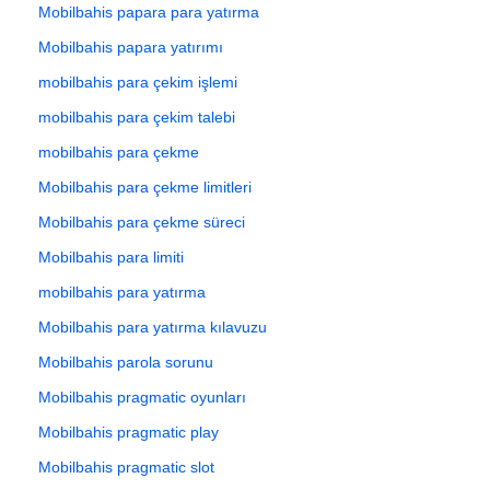
Mobilbahis papara para yatırma
Mobilbahis papara yatırımı
mobilbahis para çekim işlemi
mobilbahis para çekim talebi
mobilbahis para çekme
Mobilbahis para çekme limitleri
Mobilbahis para çekme süreci
Mobilbahis para limiti
mobilbahis para yatırma
Mobilbahis para yatırma kılavuzu
Mobilbahis parola sorunu
Mobilbahis pragmatic oyunları
Mobilbahis pragmatic play
Mobilbahis pragmatic slot