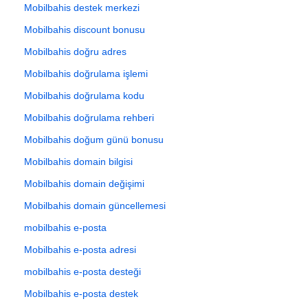
Mobilbahis destek merkezi
Mobilbahis discount bonusu
Mobilbahis doğru adres
Mobilbahis doğrulama işlemi
Mobilbahis doğrulama kodu
Mobilbahis doğrulama rehberi
Mobilbahis doğum günü bonusu
Mobilbahis domain bilgisi
Mobilbahis domain değişimi
Mobilbahis domain güncellemesi
mobilbahis e-posta
Mobilbahis e-posta adresi
mobilbahis e-posta desteği
Mobilbahis e-posta destek