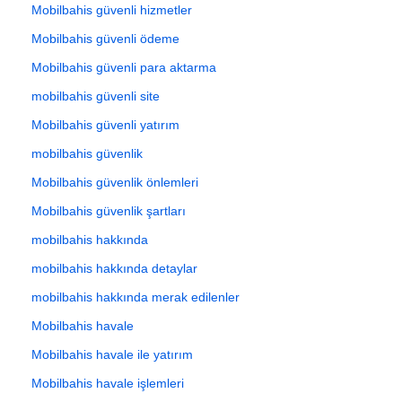
Mobilbahis güvenli hizmetler
Mobilbahis güvenli ödeme
Mobilbahis güvenli para aktarma
mobilbahis güvenli site
Mobilbahis güvenli yatırım
mobilbahis güvenlik
Mobilbahis güvenlik önlemleri
Mobilbahis güvenlik şartları
mobilbahis hakkında
mobilbahis hakkında detaylar
mobilbahis hakkında merak edilenler
Mobilbahis havale
Mobilbahis havale ile yatırım
Mobilbahis havale işlemleri