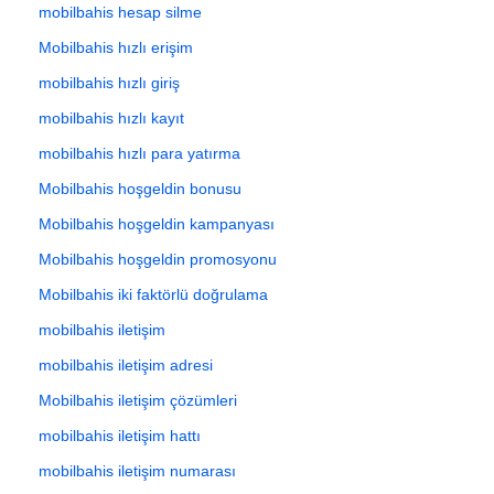
mobilbahis hesap silme
Mobilbahis hızlı erişim
mobilbahis hızlı giriş
mobilbahis hızlı kayıt
mobilbahis hızlı para yatırma
Mobilbahis hoşgeldin bonusu
Mobilbahis hoşgeldin kampanyası
Mobilbahis hoşgeldin promosyonu
Mobilbahis iki faktörlü doğrulama
mobilbahis iletişim
mobilbahis iletişim adresi
Mobilbahis iletişim çözümleri
mobilbahis iletişim hattı
mobilbahis iletişim numarası