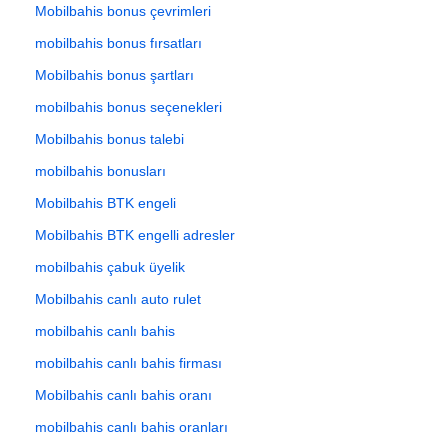
Mobilbahis bonus çevrimleri
mobilbahis bonus fırsatları
Mobilbahis bonus şartları
mobilbahis bonus seçenekleri
Mobilbahis bonus talebi
mobilbahis bonusları
Mobilbahis BTK engeli
Mobilbahis BTK engelli adresler
mobilbahis çabuk üyelik
Mobilbahis canlı auto rulet
mobilbahis canlı bahis
mobilbahis canlı bahis firması
Mobilbahis canlı bahis oranı
mobilbahis canlı bahis oranları