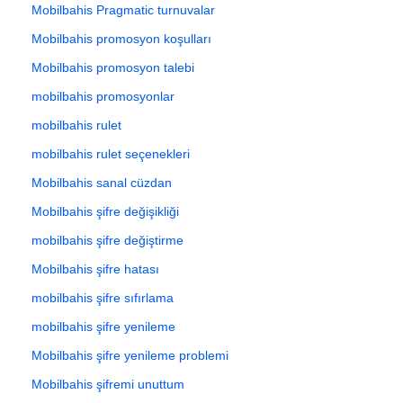
Mobilbahis Pragmatic turnuvalar
Mobilbahis promosyon koşulları
Mobilbahis promosyon talebi
mobilbahis promosyonlar
mobilbahis rulet
mobilbahis rulet seçenekleri
Mobilbahis sanal cüzdan
Mobilbahis şifre değişikliği
mobilbahis şifre değiştirme
Mobilbahis şifre hatası
mobilbahis şifre sıfırlama
mobilbahis şifre yenileme
Mobilbahis şifre yenileme problemi
Mobilbahis şifremi unuttum