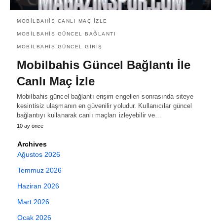
MOBILBAHIS CANLI MAÇ IZLE
MOBILBAHIS GÜNCEL BAĞLANTI
MOBILBAHIS GÜNCEL GIRIŞ
Mobilbahis Güncel Bağlantı İle
Canlı Maç İzle
Mobilbahis güncel bağlantı erişim engelleri sonrasında siteye
kesintisiz ulaşmanın en güvenilir yoludur. Kullanıcılar güncel
bağlantıyı kullanarak canlı maçları izleyebilir ve…
10 ay önce
Archives
Ağustos 2026
Temmuz 2026
Haziran 2026
Mart 2026
Ocak 2026