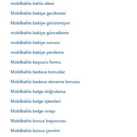
mobilbahis bahis sitesi
Mobilbahis bakiye gecikmesi
Mobilbahis bakiye görünmüyor
mobilbahis bakiye güncelleme
mobilbahis bakiye sorunu
mobilbahis bakiye yenileme
Mobilbahis başvuru formu
Mobilbahis bedava bonuslar
Mobilbahis bedava deneme bonusu
Mobilbahis belge doğrulama
Mobilbahis belge işlemleri
Mobilbahis belge onayı
Mobilbahis bonus başvurusu
Mobilbahis bonus çevrimi