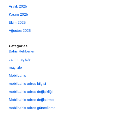
Aralık 2025
Kasım 2025
Ekim 2025
Ağustos 2025
Categories
Bahis Rehberleri
canlı maç izle
maç izle
Mobilbahis
mobilbahis adres bilgisi
mobilbahis adres değişikliği
Mobilbahis adres değiştirme
mobilbahis adres güncelleme