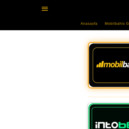
Anasayfa
Mobilbahis G