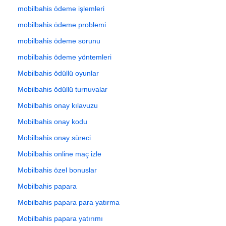
mobilbahis ödeme işlemleri
mobilbahis ödeme problemi
mobilbahis ödeme sorunu
mobilbahis ödeme yöntemleri
Mobilbahis ödüllü oyunlar
Mobilbahis ödüllü turnuvalar
Mobilbahis onay kılavuzu
Mobilbahis onay kodu
Mobilbahis onay süreci
Mobilbahis online maç izle
Mobilbahis özel bonuslar
Mobilbahis papara
Mobilbahis papara para yatırma
Mobilbahis papara yatırımı