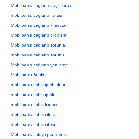
Mobilbahis bağlantı doğrulama
mobilbahis bağlantı hatası
Mobilbahis bağlantı kılavuzu
Mobilbahis bağlantı problemi
Mobilbahis bağlantı sorunları
mobilbahis bağlantı sorunu
Mobilbahis bağlantı yenileme
Mobilbahis Bahis
mobilbahis bahis iptal talebi
mobilbahis bahis iptali
mobilbahis bahis lisansı
mobilbahis bahis silme
mobilbahis bahis sitesi
Mobilbahis bakiye gecikmesi