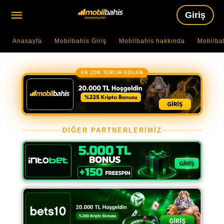
Giriş
Anasayfa
Mobilbahis Giriş
Mobilbahis hakkında
Mobilba
EN ÇOK TERCİH EDİLEN
DİĞER PARTNERLERİMİZ