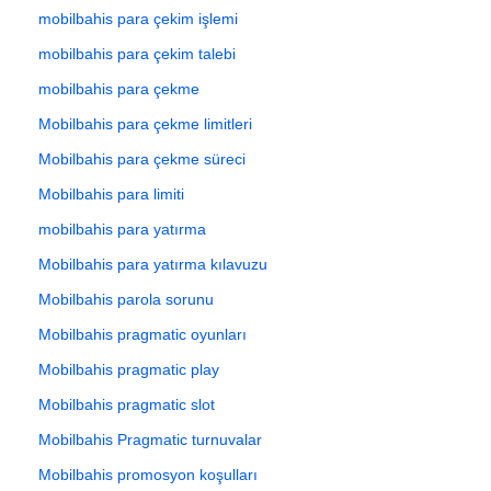
mobilbahis para çekim işlemi
mobilbahis para çekim talebi
mobilbahis para çekme
Mobilbahis para çekme limitleri
Mobilbahis para çekme süreci
Mobilbahis para limiti
mobilbahis para yatırma
Mobilbahis para yatırma kılavuzu
Mobilbahis parola sorunu
Mobilbahis pragmatic oyunları
Mobilbahis pragmatic play
Mobilbahis pragmatic slot
Mobilbahis Pragmatic turnuvalar
Mobilbahis promosyon koşulları