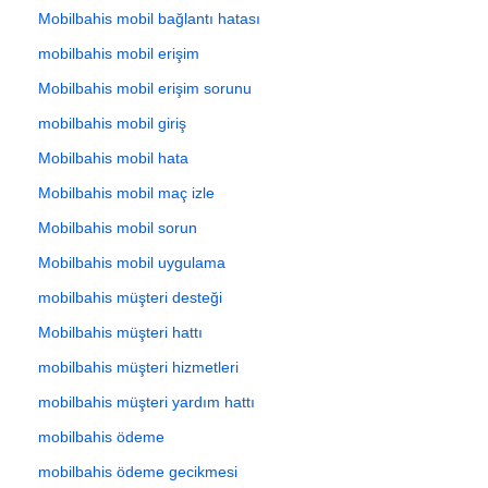
Mobilbahis mobil bağlantı hatası
mobilbahis mobil erişim
Mobilbahis mobil erişim sorunu
mobilbahis mobil giriş
Mobilbahis mobil hata
Mobilbahis mobil maç izle
Mobilbahis mobil sorun
Mobilbahis mobil uygulama
mobilbahis müşteri desteği
Mobilbahis müşteri hattı
mobilbahis müşteri hizmetleri
mobilbahis müşteri yardım hattı
mobilbahis ödeme
mobilbahis ödeme gecikmesi