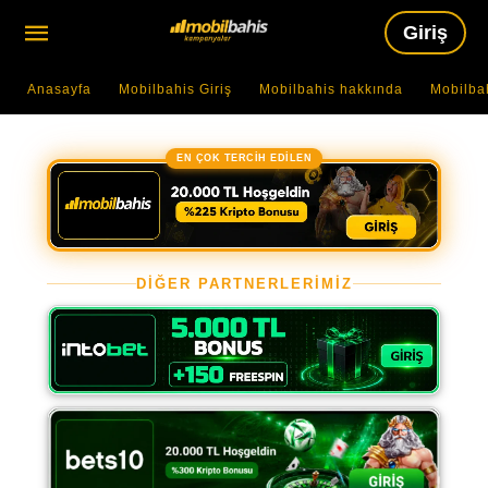
Giriş
Anasayfa
Mobilbahis Giriş
Mobilbahis hakkında
Mobilba
EN ÇOK TERCİH EDİLEN
DİĞER PARTNERLERİMİZ