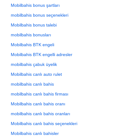
Mobilbahis bonus şartları
mobilbahis bonus seçenekleri
Mobilbahis bonus talebi
mobilbahis bonusları
Mobilbahis BTK engeli
Mobilbahis BTK engelli adresler
mobilbahis çabuk üyelik
Mobilbahis canlı auto rulet
mobilbahis canlı bahis
mobilbahis canlı bahis firması
Mobilbahis canlı bahis oranı
mobilbahis canlı bahis oranları
Mobilbahis canlı bahis seçenekleri
Mobilbahis canlı bahisler