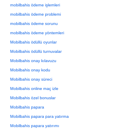
mobilbahis ödeme işlemleri
mobilbahis ödeme problemi
mobilbahis ödeme sorunu
mobilbahis ödeme yöntemleri
Mobilbahis ödüllü oyunlar
Mobilbahis ödüllü turnuvalar
Mobilbahis onay kılavuzu
Mobilbahis onay kodu
Mobilbahis onay süreci
Mobilbahis online maç izle
Mobilbahis özel bonuslar
Mobilbahis papara
Mobilbahis papara para yatırma
Mobilbahis papara yatırımı