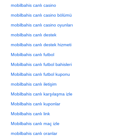
mobilbahis canlı casino
mobilbahis canlı casino bölümü
mobilbahis canlı casino oyunları
mobilbahis canlı destek
mobilbahis canlı destek hizmeti
Mobilbahis canlı futbol
Mobilbahis canlı futbol bahisleri
Mobilbahis canlı futbol kuponu
mobilbahis canlı iletişim
Mobilbahis canlı karşılaşma izle
Mobilbahis canlı kuponlar
Mobilbahis canlı link
Mobilbahis canlı maç izle
mobilbahis canlı oranlar