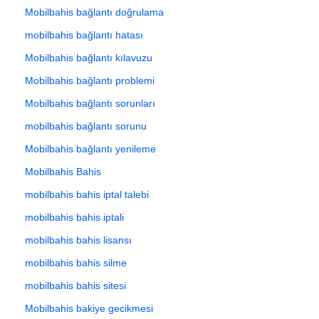
Mobilbahis bağlantı doğrulama
mobilbahis bağlantı hatası
Mobilbahis bağlantı kılavuzu
Mobilbahis bağlantı problemi
Mobilbahis bağlantı sorunları
mobilbahis bağlantı sorunu
Mobilbahis bağlantı yenileme
Mobilbahis Bahis
mobilbahis bahis iptal talebi
mobilbahis bahis iptali
mobilbahis bahis lisansı
mobilbahis bahis silme
mobilbahis bahis sitesi
Mobilbahis bakiye gecikmesi