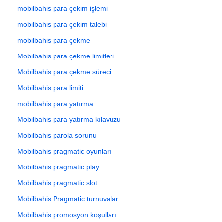
mobilbahis para çekim işlemi
mobilbahis para çekim talebi
mobilbahis para çekme
Mobilbahis para çekme limitleri
Mobilbahis para çekme süreci
Mobilbahis para limiti
mobilbahis para yatırma
Mobilbahis para yatırma kılavuzu
Mobilbahis parola sorunu
Mobilbahis pragmatic oyunları
Mobilbahis pragmatic play
Mobilbahis pragmatic slot
Mobilbahis Pragmatic turnuvalar
Mobilbahis promosyon koşulları