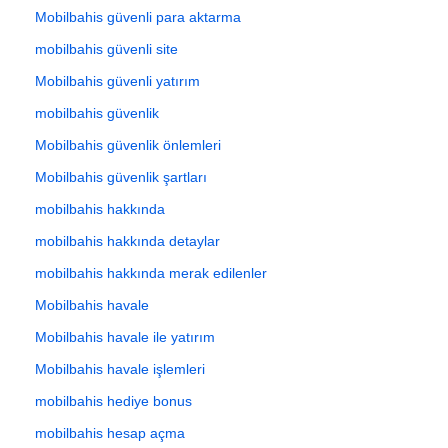
Mobilbahis güvenli para aktarma
mobilbahis güvenli site
Mobilbahis güvenli yatırım
mobilbahis güvenlik
Mobilbahis güvenlik önlemleri
Mobilbahis güvenlik şartları
mobilbahis hakkında
mobilbahis hakkında detaylar
mobilbahis hakkında merak edilenler
Mobilbahis havale
Mobilbahis havale ile yatırım
Mobilbahis havale işlemleri
mobilbahis hediye bonus
mobilbahis hesap açma