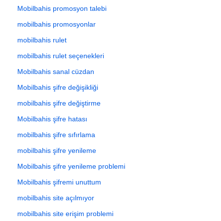
Mobilbahis promosyon talebi
mobilbahis promosyonlar
mobilbahis rulet
mobilbahis rulet seçenekleri
Mobilbahis sanal cüzdan
Mobilbahis şifre değişikliği
mobilbahis şifre değiştirme
Mobilbahis şifre hatası
mobilbahis şifre sıfırlama
mobilbahis şifre yenileme
Mobilbahis şifre yenileme problemi
Mobilbahis şifremi unuttum
mobilbahis site açılmıyor
mobilbahis site erişim problemi