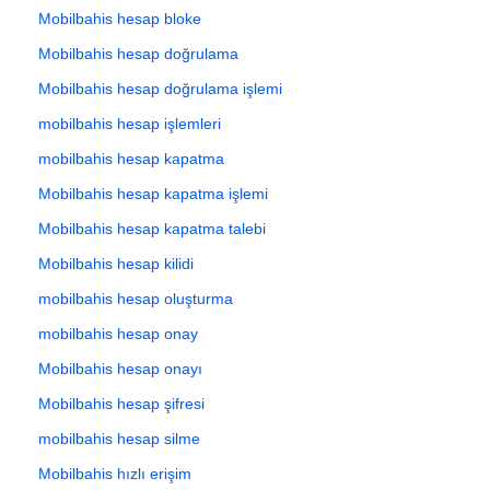
Mobilbahis hesap bloke
Mobilbahis hesap doğrulama
Mobilbahis hesap doğrulama işlemi
mobilbahis hesap işlemleri
mobilbahis hesap kapatma
Mobilbahis hesap kapatma işlemi
Mobilbahis hesap kapatma talebi
Mobilbahis hesap kilidi
mobilbahis hesap oluşturma
mobilbahis hesap onay
Mobilbahis hesap onayı
Mobilbahis hesap şifresi
mobilbahis hesap silme
Mobilbahis hızlı erişim