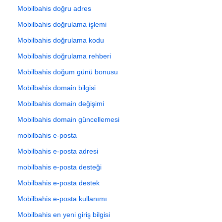
Mobilbahis doğru adres
Mobilbahis doğrulama işlemi
Mobilbahis doğrulama kodu
Mobilbahis doğrulama rehberi
Mobilbahis doğum günü bonusu
Mobilbahis domain bilgisi
Mobilbahis domain değişimi
Mobilbahis domain güncellemesi
mobilbahis e-posta
Mobilbahis e-posta adresi
mobilbahis e-posta desteği
Mobilbahis e-posta destek
Mobilbahis e-posta kullanımı
Mobilbahis en yeni giriş bilgisi