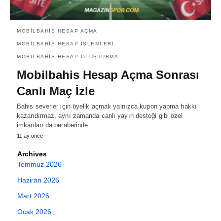
MOBILBAHIS HESAP AÇMA
MOBILBAHIS HESAP IŞLEMLERI
MOBILBAHIS HESAP OLUŞTURMA
Mobilbahis Hesap Açma Sonrası
Canlı Maç İzle
Bahis severler için üyelik açmak yalnızca kupon yapma hakkı
kazandırmaz, aynı zamanda canlı yayın desteği gibi özel
imkanları da beraberinde…
11 ay önce
Archives
Temmuz 2026
Haziran 2026
Mart 2026
Ocak 2026