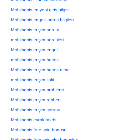
Mobilbahis en yeni giriş bilgisi
Mobilbahis engelli adres bilgileri
Mobilbahis erişim adresi
mobilbahis erişim adresleri
Mobilbahis erişim engeli
mobilbahis erişim hatası
Mobilbahis erişim hatası alma
mobilbahis erişim linki
Mobilbahis erişim problemi
Mobilbahis erişim rehberi
Mobilbahis erişim sorunu
Mobilbahis evrak talebi
Mobilbahis free spin bonusu
Mobilbahis free spin slot bonusları