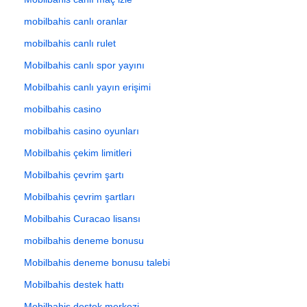
mobilbahis canlı oranlar
mobilbahis canlı rulet
Mobilbahis canlı spor yayını
Mobilbahis canlı yayın erişimi
mobilbahis casino
mobilbahis casino oyunları
Mobilbahis çekim limitleri
Mobilbahis çevrim şartı
Mobilbahis çevrim şartları
Mobilbahis Curacao lisansı
mobilbahis deneme bonusu
Mobilbahis deneme bonusu talebi
Mobilbahis destek hattı
Mobilbahis destek merkezi