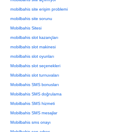
mobilbahis site erişim problemi
mobilbahis site sorunu
Mobilbahis Sitesi
mobilbahis slot kazançları
mobilbahis slot makinesi
mobilbahis slot oyunları
Mobilbahis slot seçenekleri
Mobilbahis slot turnuvaları
Mobilbahis SMS bonusları
Mobilbahis SMS doğrulama
Mobilbahis SMS hizmeti
Mobilbahis SMS mesajlar
Mobilbahis sms onayı
Mobilbahis son adres