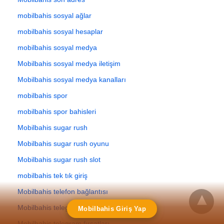
mobilbahis sosyal ağlar
mobilbahis sosyal hesaplar
mobilbahis sosyal medya
Mobilbahis sosyal medya iletişim
Mobilbahis sosyal medya kanalları
mobilbahis spor
mobilbahis spor bahisleri
Mobilbahis sugar rush
Mobilbahis sugar rush oyunu
Mobilbahis sugar rush slot
mobilbahis tek tık giriş
Mobilbahis telefon bağlantısı
Mobilbahis telegram bonusları
Mobilbahis Giriş Yap
Mobilbahis telegram fırsatları