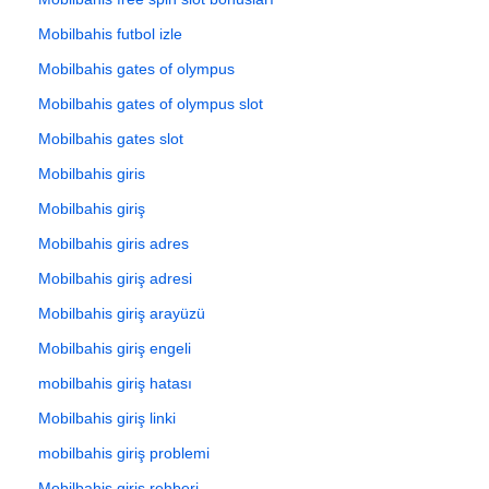
Mobilbahis futbol izle
Mobilbahis gates of olympus
Mobilbahis gates of olympus slot
Mobilbahis gates slot
Mobilbahis giris
Mobilbahis giriş
Mobilbahis giris adres
Mobilbahis giriş adresi
Mobilbahis giriş arayüzü
Mobilbahis giriş engeli
mobilbahis giriş hatası
Mobilbahis giriş linki
mobilbahis giriş problemi
Mobilbahis giriş rehberi