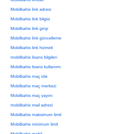
Mobilbahis link adresi
Mobilbahis link bilgisi
Mobilbahis link girişi
Mobilbahis link güncelleme
Mobilbahis link hizmeti
mobilbahis lisans bilgileri
Mobilbahis lisans kullanımı
Mobilbahis maç izle
Mobilbahis maç merkezi
Mobilbahis maç yayını
mobilbahis mail adresi
Mobilbahis maksimum limit
Mobilbahis minimum limit
Mobilbahis mobil