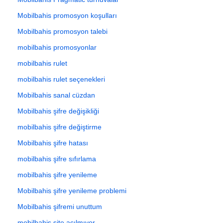
Mobilbahis promosyon koşulları
Mobilbahis promosyon talebi
mobilbahis promosyonlar
mobilbahis rulet
mobilbahis rulet seçenekleri
Mobilbahis sanal cüzdan
Mobilbahis şifre değişikliği
mobilbahis şifre değiştirme
Mobilbahis şifre hatası
mobilbahis şifre sıfırlama
mobilbahis şifre yenileme
Mobilbahis şifre yenileme problemi
Mobilbahis şifremi unuttum
mobilbahis site açılmıyor