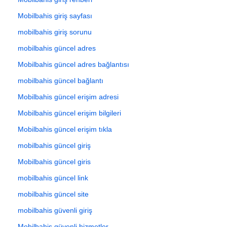
Mobilbahis giriş sayfası
mobilbahis giriş sorunu
mobilbahis güncel adres
Mobilbahis güncel adres bağlantısı
mobilbahis güncel bağlantı
Mobilbahis güncel erişim adresi
Mobilbahis güncel erişim bilgileri
Mobilbahis güncel erişim tıkla
mobilbahis güncel giriş
Mobilbahis güncel giris
mobilbahis güncel link
mobilbahis güncel site
mobilbahis güvenli giriş
Mobilbahis güvenli hizmetler