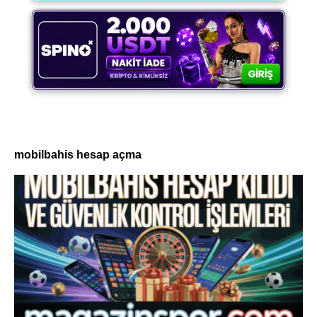
mobilbahis hesap açma