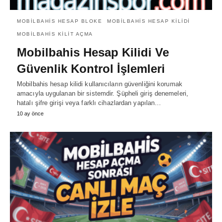
MOBILBAHIS HESAP BLOKE
MOBILBAHIS HESAP KILIDI
MOBILBAHIS KILIT AÇMA
Mobilbahis Hesap Kilidi Ve
Güvenlik Kontrol İşlemleri
Mobilbahis hesap kilidi kullanıcıların güvenliğini korumak
amacıyla uygulanan bir sistemdir. Şüpheli giriş denemeleri,
hatalı şifre girişi veya farklı cihazlardan yapılan…
10 ay önce