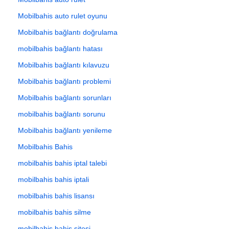
Mobilbahis auto rulet oyunu
Mobilbahis bağlantı doğrulama
mobilbahis bağlantı hatası
Mobilbahis bağlantı kılavuzu
Mobilbahis bağlantı problemi
Mobilbahis bağlantı sorunları
mobilbahis bağlantı sorunu
Mobilbahis bağlantı yenileme
Mobilbahis Bahis
mobilbahis bahis iptal talebi
mobilbahis bahis iptali
mobilbahis bahis lisansı
mobilbahis bahis silme
mobilbahis bahis sitesi