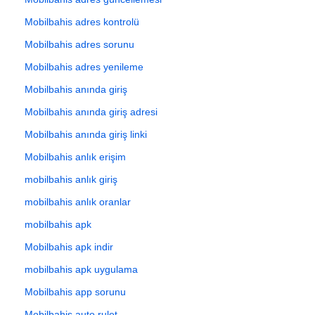
Mobilbahis adres kontrolü
Mobilbahis adres sorunu
Mobilbahis adres yenileme
Mobilbahis anında giriş
Mobilbahis anında giriş adresi
Mobilbahis anında giriş linki
Mobilbahis anlık erişim
mobilbahis anlık giriş
mobilbahis anlık oranlar
mobilbahis apk
Mobilbahis apk indir
mobilbahis apk uygulama
Mobilbahis app sorunu
Mobilbahis auto rulet