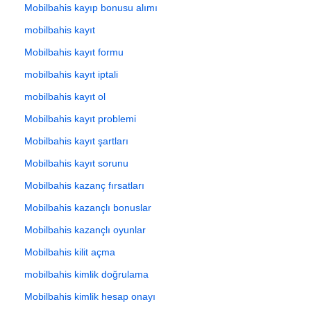
Mobilbahis kayıp bonusu alımı
mobilbahis kayıt
Mobilbahis kayıt formu
mobilbahis kayıt iptali
mobilbahis kayıt ol
Mobilbahis kayıt problemi
Mobilbahis kayıt şartları
Mobilbahis kayıt sorunu
Mobilbahis kazanç fırsatları
Mobilbahis kazançlı bonuslar
Mobilbahis kazançlı oyunlar
Mobilbahis kilit açma
mobilbahis kimlik doğrulama
Mobilbahis kimlik hesap onayı