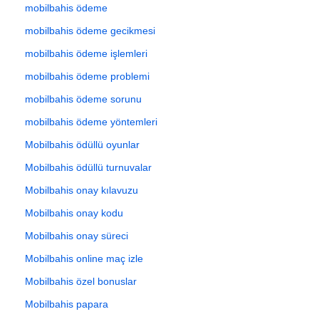
mobilbahis ödeme
mobilbahis ödeme gecikmesi
mobilbahis ödeme işlemleri
mobilbahis ödeme problemi
mobilbahis ödeme sorunu
mobilbahis ödeme yöntemleri
Mobilbahis ödüllü oyunlar
Mobilbahis ödüllü turnuvalar
Mobilbahis onay kılavuzu
Mobilbahis onay kodu
Mobilbahis onay süreci
Mobilbahis online maç izle
Mobilbahis özel bonuslar
Mobilbahis papara