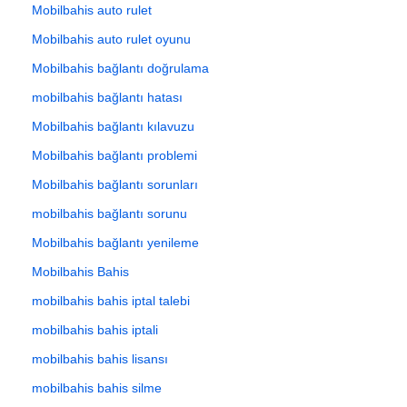
Mobilbahis auto rulet
Mobilbahis auto rulet oyunu
Mobilbahis bağlantı doğrulama
mobilbahis bağlantı hatası
Mobilbahis bağlantı kılavuzu
Mobilbahis bağlantı problemi
Mobilbahis bağlantı sorunları
mobilbahis bağlantı sorunu
Mobilbahis bağlantı yenileme
Mobilbahis Bahis
mobilbahis bahis iptal talebi
mobilbahis bahis iptali
mobilbahis bahis lisansı
mobilbahis bahis silme