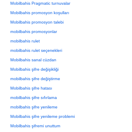
Mobilbahis Pragmatic turnuvalar
Mobilbahis promosyon koşulları
Mobilbahis promosyon talebi
mobilbahis promosyonlar
mobilbahis rulet
mobilbahis rulet seçenekleri
Mobilbahis sanal cüzdan
Mobilbahis şifre değişikliği
mobilbahis şifre değiştirme
Mobilbahis şifre hatası
mobilbahis şifre sıfırlama
mobilbahis şifre yenileme
Mobilbahis şifre yenileme problemi
Mobilbahis şifremi unuttum