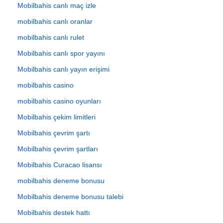
Mobilbahis canlı maç izle
mobilbahis canlı oranlar
mobilbahis canlı rulet
Mobilbahis canlı spor yayını
Mobilbahis canlı yayın erişimi
mobilbahis casino
mobilbahis casino oyunları
Mobilbahis çekim limitleri
Mobilbahis çevrim şartı
Mobilbahis çevrim şartları
Mobilbahis Curacao lisansı
mobilbahis deneme bonusu
Mobilbahis deneme bonusu talebi
Mobilbahis destek hattı