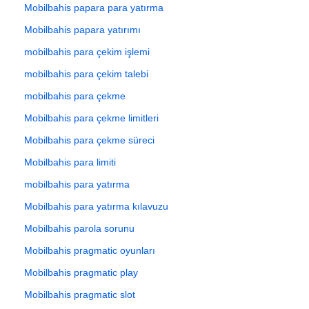
Mobilbahis papara para yatırma
Mobilbahis papara yatırımı
mobilbahis para çekim işlemi
mobilbahis para çekim talebi
mobilbahis para çekme
Mobilbahis para çekme limitleri
Mobilbahis para çekme süreci
Mobilbahis para limiti
mobilbahis para yatırma
Mobilbahis para yatırma kılavuzu
Mobilbahis parola sorunu
Mobilbahis pragmatic oyunları
Mobilbahis pragmatic play
Mobilbahis pragmatic slot