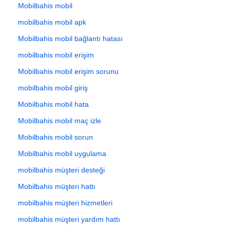
Mobilbahis mobil
mobilbahis mobil apk
Mobilbahis mobil bağlantı hatası
mobilbahis mobil erişim
Mobilbahis mobil erişim sorunu
mobilbahis mobil giriş
Mobilbahis mobil hata
Mobilbahis mobil maç izle
Mobilbahis mobil sorun
Mobilbahis mobil uygulama
mobilbahis müşteri desteği
Mobilbahis müşteri hattı
mobilbahis müşteri hizmetleri
mobilbahis müşteri yardım hattı