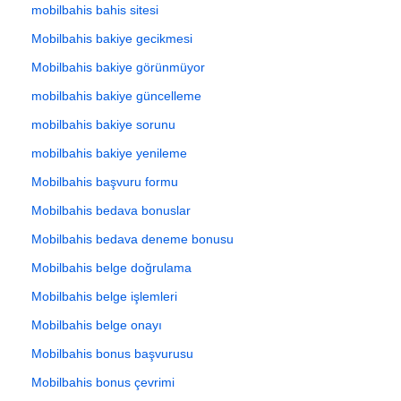
mobilbahis bahis sitesi
Mobilbahis bakiye gecikmesi
Mobilbahis bakiye görünmüyor
mobilbahis bakiye güncelleme
mobilbahis bakiye sorunu
mobilbahis bakiye yenileme
Mobilbahis başvuru formu
Mobilbahis bedava bonuslar
Mobilbahis bedava deneme bonusu
Mobilbahis belge doğrulama
Mobilbahis belge işlemleri
Mobilbahis belge onayı
Mobilbahis bonus başvurusu
Mobilbahis bonus çevrimi