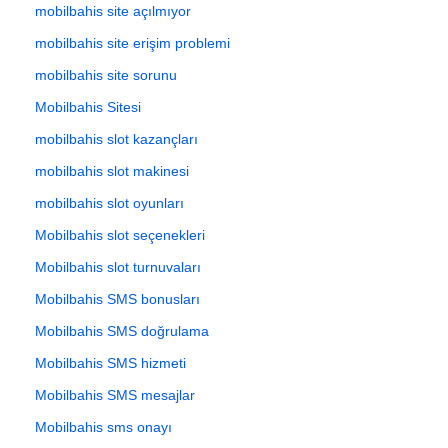
mobilbahis site açılmıyor
mobilbahis site erişim problemi
mobilbahis site sorunu
Mobilbahis Sitesi
mobilbahis slot kazançları
mobilbahis slot makinesi
mobilbahis slot oyunları
Mobilbahis slot seçenekleri
Mobilbahis slot turnuvaları
Mobilbahis SMS bonusları
Mobilbahis SMS doğrulama
Mobilbahis SMS hizmeti
Mobilbahis SMS mesajlar
Mobilbahis sms onayı