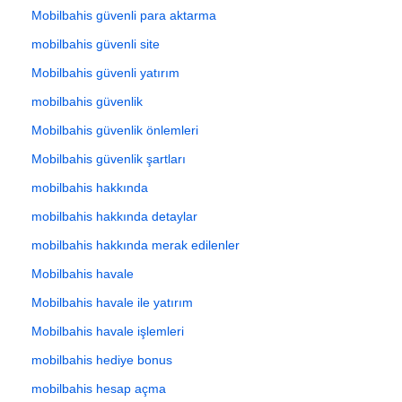
Mobilbahis güvenli para aktarma
mobilbahis güvenli site
Mobilbahis güvenli yatırım
mobilbahis güvenlik
Mobilbahis güvenlik önlemleri
Mobilbahis güvenlik şartları
mobilbahis hakkında
mobilbahis hakkında detaylar
mobilbahis hakkında merak edilenler
Mobilbahis havale
Mobilbahis havale ile yatırım
Mobilbahis havale işlemleri
mobilbahis hediye bonus
mobilbahis hesap açma