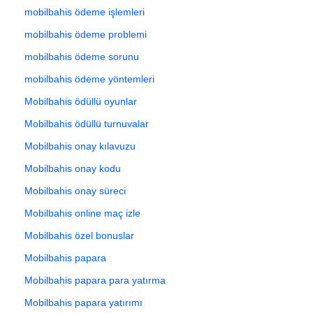
mobilbahis ödeme işlemleri
mobilbahis ödeme problemi
mobilbahis ödeme sorunu
mobilbahis ödeme yöntemleri
Mobilbahis ödüllü oyunlar
Mobilbahis ödüllü turnuvalar
Mobilbahis onay kılavuzu
Mobilbahis onay kodu
Mobilbahis onay süreci
Mobilbahis online maç izle
Mobilbahis özel bonuslar
Mobilbahis papara
Mobilbahis papara para yatırma
Mobilbahis papara yatırımı