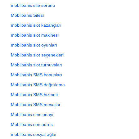
mobilbahis site sorunu
Mobilbahis Sitesi
mobilbahis slot kazançları
mobilbahis slot makinesi
mobilbahis slot oyunları
Mobilbahis slot seçenekleri
Mobilbahis slot turnuvaları
Mobilbahis SMS bonusları
Mobilbahis SMS doğrulama
Mobilbahis SMS hizmeti
Mobilbahis SMS mesajlar
Mobilbahis sms onayı
Mobilbahis son adres
mobilbahis sosyal ağlar