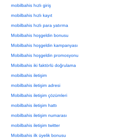
mobilbahis hızlı giriş
mobilbahis hızlı kayıt
mobilbahis hızlı para yatırma
Mobilbahis hoşgeldin bonusu
Mobilbahis hoşgeldin kampanyası
Mobilbahis hoşgeldin promosyonu
Mobilbahis iki faktörlü doğrulama
mobilbahis iletişim
mobilbahis iletişim adresi
Mobilbahis iletişim çözümleri
mobilbahis iletişim hattı
mobilbahis iletişim numarası
mobilbahis iletişim twitter
Mobilbahis ilk üyelik bonusu