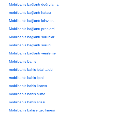
Mobilbahis bağlantı doğrulama
mobilbahis bağlantı hatası
Mobilbahis bağlantı kılavuzu
Mobilbahis bağlantı problemi
Mobilbahis bağlantı sorunları
mobilbahis bağlantı sorunu
Mobilbahis bağlantı yenileme
Mobilbahis Bahis
mobilbahis bahis iptal talebi
mobilbahis bahis iptali
mobilbahis bahis lisansı
mobilbahis bahis silme
mobilbahis bahis sitesi
Mobilbahis bakiye gecikmesi