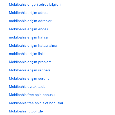
Mobilbahis engelli adres bilgileri
Mobilbahis erişim adresi
mobilbahis erişim adresleri
Mobilbahis erişim engeli
mobilbahis erişim hatası
Mobilbahis erişim hatası alma
mobilbahis erişim linki
Mobilbahis erişim problemi
Mobilbahis erişim rehberi
Mobilbahis erişim sorunu
Mobilbahis evrak talebi
Mobilbahis free spin bonusu
Mobilbahis free spin slot bonusları
Mobilbahis futbol izle