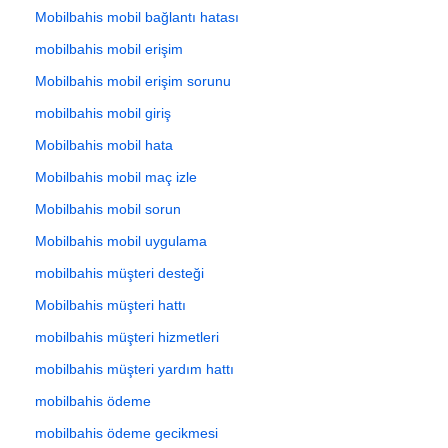
Mobilbahis mobil bağlantı hatası
mobilbahis mobil erişim
Mobilbahis mobil erişim sorunu
mobilbahis mobil giriş
Mobilbahis mobil hata
Mobilbahis mobil maç izle
Mobilbahis mobil sorun
Mobilbahis mobil uygulama
mobilbahis müşteri desteği
Mobilbahis müşteri hattı
mobilbahis müşteri hizmetleri
mobilbahis müşteri yardım hattı
mobilbahis ödeme
mobilbahis ödeme gecikmesi