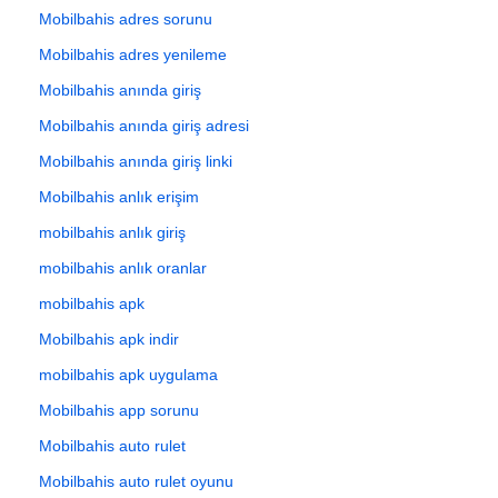
Mobilbahis adres sorunu
Mobilbahis adres yenileme
Mobilbahis anında giriş
Mobilbahis anında giriş adresi
Mobilbahis anında giriş linki
Mobilbahis anlık erişim
mobilbahis anlık giriş
mobilbahis anlık oranlar
mobilbahis apk
Mobilbahis apk indir
mobilbahis apk uygulama
Mobilbahis app sorunu
Mobilbahis auto rulet
Mobilbahis auto rulet oyunu