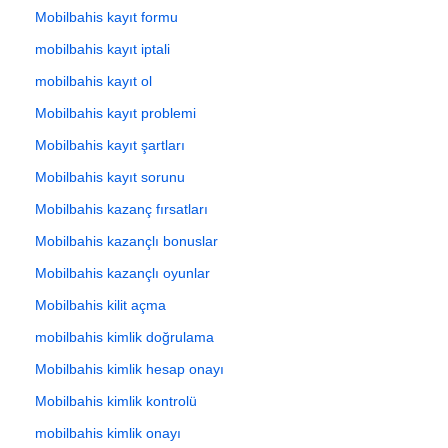
Mobilbahis kayıt formu
mobilbahis kayıt iptali
mobilbahis kayıt ol
Mobilbahis kayıt problemi
Mobilbahis kayıt şartları
Mobilbahis kayıt sorunu
Mobilbahis kazanç fırsatları
Mobilbahis kazançlı bonuslar
Mobilbahis kazançlı oyunlar
Mobilbahis kilit açma
mobilbahis kimlik doğrulama
Mobilbahis kimlik hesap onayı
Mobilbahis kimlik kontrolü
mobilbahis kimlik onayı