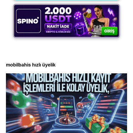
mobilbahis hızlı üyelik