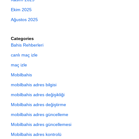
Ekim 2025
Ağustos 2025
Categories
Bahis Rehberleri
canlı maç izle
maç izle
Mobilbahis
mobilbahis adres bilgisi
mobilbahis adres değişikliği
Mobilbahis adres değiştirme
mobilbahis adres güncelleme
Mobilbahis adres güncellemesi
Mobilbahis adres kontrolü