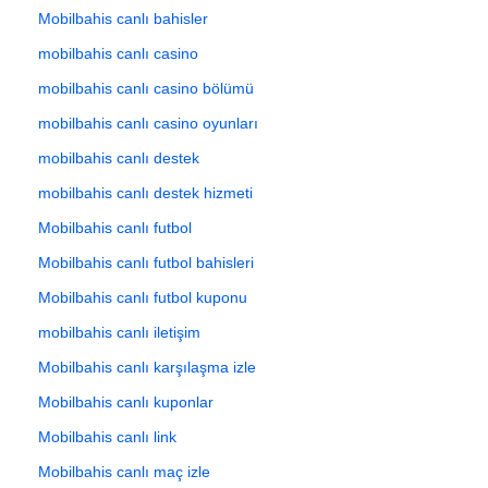
Mobilbahis canlı bahisler
mobilbahis canlı casino
mobilbahis canlı casino bölümü
mobilbahis canlı casino oyunları
mobilbahis canlı destek
mobilbahis canlı destek hizmeti
Mobilbahis canlı futbol
Mobilbahis canlı futbol bahisleri
Mobilbahis canlı futbol kuponu
mobilbahis canlı iletişim
Mobilbahis canlı karşılaşma izle
Mobilbahis canlı kuponlar
Mobilbahis canlı link
Mobilbahis canlı maç izle