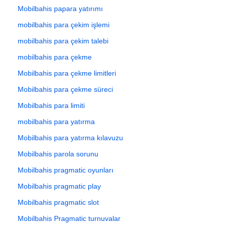
Mobilbahis papara yatırımı
mobilbahis para çekim işlemi
mobilbahis para çekim talebi
mobilbahis para çekme
Mobilbahis para çekme limitleri
Mobilbahis para çekme süreci
Mobilbahis para limiti
mobilbahis para yatırma
Mobilbahis para yatırma kılavuzu
Mobilbahis parola sorunu
Mobilbahis pragmatic oyunları
Mobilbahis pragmatic play
Mobilbahis pragmatic slot
Mobilbahis Pragmatic turnuvalar