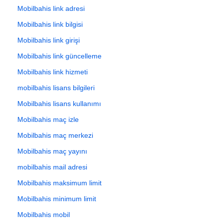
Mobilbahis link adresi
Mobilbahis link bilgisi
Mobilbahis link girişi
Mobilbahis link güncelleme
Mobilbahis link hizmeti
mobilbahis lisans bilgileri
Mobilbahis lisans kullanımı
Mobilbahis maç izle
Mobilbahis maç merkezi
Mobilbahis maç yayını
mobilbahis mail adresi
Mobilbahis maksimum limit
Mobilbahis minimum limit
Mobilbahis mobil