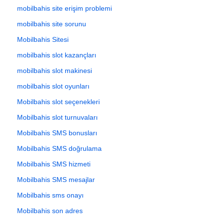
mobilbahis site erişim problemi
mobilbahis site sorunu
Mobilbahis Sitesi
mobilbahis slot kazançları
mobilbahis slot makinesi
mobilbahis slot oyunları
Mobilbahis slot seçenekleri
Mobilbahis slot turnuvaları
Mobilbahis SMS bonusları
Mobilbahis SMS doğrulama
Mobilbahis SMS hizmeti
Mobilbahis SMS mesajlar
Mobilbahis sms onayı
Mobilbahis son adres