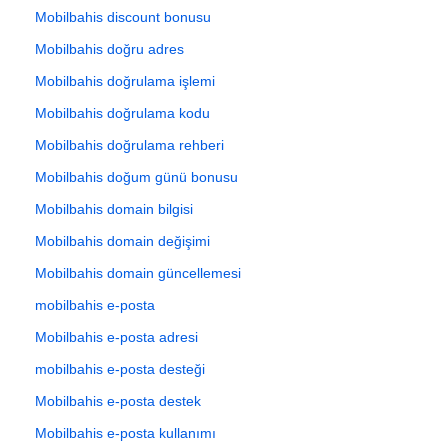
Mobilbahis discount bonusu
Mobilbahis doğru adres
Mobilbahis doğrulama işlemi
Mobilbahis doğrulama kodu
Mobilbahis doğrulama rehberi
Mobilbahis doğum günü bonusu
Mobilbahis domain bilgisi
Mobilbahis domain değişimi
Mobilbahis domain güncellemesi
mobilbahis e-posta
Mobilbahis e-posta adresi
mobilbahis e-posta desteği
Mobilbahis e-posta destek
Mobilbahis e-posta kullanımı