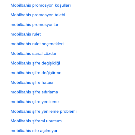
Mobilbahis promosyon koşulları
Mobilbahis promosyon talebi
mobilbahis promosyonlar
mobilbahis rulet
mobilbahis rulet seçenekleri
Mobilbahis sanal cüzdan
Mobilbahis şifre değişikliği
mobilbahis şifre değiştirme
Mobilbahis şifre hatası
mobilbahis şifre sıfırlama
mobilbahis şifre yenileme
Mobilbahis şifre yenileme problemi
Mobilbahis şifremi unuttum
mobilbahis site açılmıyor