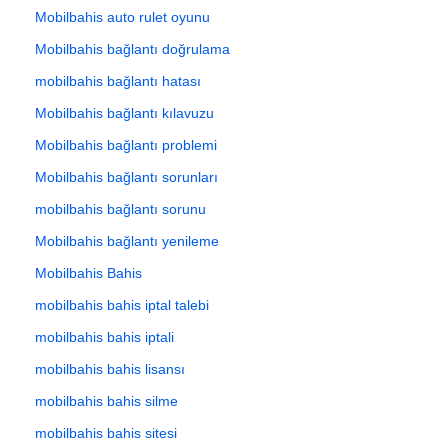
Mobilbahis auto rulet oyunu
Mobilbahis bağlantı doğrulama
mobilbahis bağlantı hatası
Mobilbahis bağlantı kılavuzu
Mobilbahis bağlantı problemi
Mobilbahis bağlantı sorunları
mobilbahis bağlantı sorunu
Mobilbahis bağlantı yenileme
Mobilbahis Bahis
mobilbahis bahis iptal talebi
mobilbahis bahis iptali
mobilbahis bahis lisansı
mobilbahis bahis silme
mobilbahis bahis sitesi