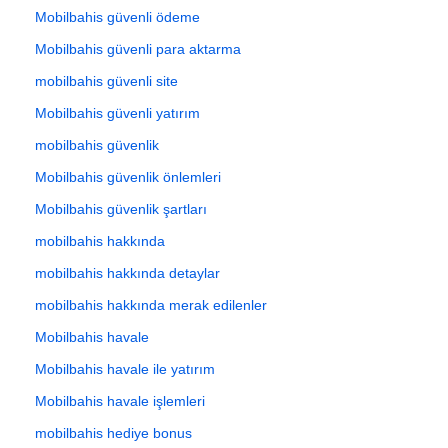
Mobilbahis güvenli ödeme
Mobilbahis güvenli para aktarma
mobilbahis güvenli site
Mobilbahis güvenli yatırım
mobilbahis güvenlik
Mobilbahis güvenlik önlemleri
Mobilbahis güvenlik şartları
mobilbahis hakkında
mobilbahis hakkında detaylar
mobilbahis hakkında merak edilenler
Mobilbahis havale
Mobilbahis havale ile yatırım
Mobilbahis havale işlemleri
mobilbahis hediye bonus