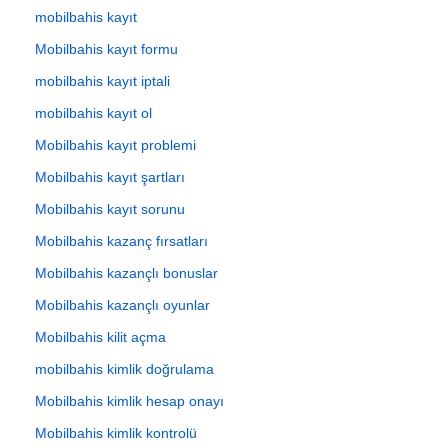
mobilbahis kayıt
Mobilbahis kayıt formu
mobilbahis kayıt iptali
mobilbahis kayıt ol
Mobilbahis kayıt problemi
Mobilbahis kayıt şartları
Mobilbahis kayıt sorunu
Mobilbahis kazanç fırsatları
Mobilbahis kazançlı bonuslar
Mobilbahis kazançlı oyunlar
Mobilbahis kilit açma
mobilbahis kimlik doğrulama
Mobilbahis kimlik hesap onayı
Mobilbahis kimlik kontrolü