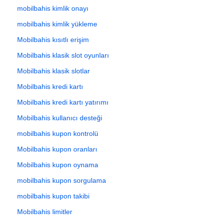
mobilbahis kimlik onayı
mobilbahis kimlik yükleme
Mobilbahis kısıtlı erişim
Mobilbahis klasik slot oyunları
Mobilbahis klasik slotlar
Mobilbahis kredi kartı
Mobilbahis kredi kartı yatırımı
Mobilbahis kullanıcı desteği
mobilbahis kupon kontrolü
Mobilbahis kupon oranları
Mobilbahis kupon oynama
mobilbahis kupon sorgulama
mobilbahis kupon takibi
Mobilbahis limitler