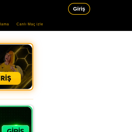
Giriş
ulama
Canlı Maç izle