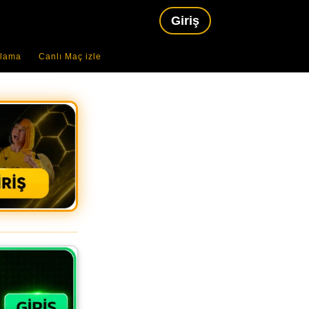
Giriş
ulama
Canlı Maç izle