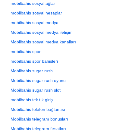
mobilbahis sosyal ağlar
mobilbahis sosyal hesaplar
mobilbahis sosyal medya
Mobilbahis sosyal medya iletişim
Mobilbahis sosyal medya kanalları
mobilbahis spor
mobilbahis spor bahisleri
Mobilbahis sugar rush
Mobilbahis sugar rush oyunu
Mobilbahis sugar rush slot
mobilbahis tek tık giriş
Mobilbahis telefon bağlantısı
Mobilbahis telegram bonusları
Mobilbahis telegram fırsatları