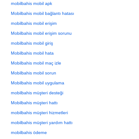
mobilbahis mobil apk
Mobilbahis mobil bağlantı hatası
mobilbahis mobil erişim
Mobilbahis mobil erişim sorunu
mobilbahis mobil giriş
Mobilbahis mobil hata
Mobilbahis mobil maç izle
Mobilbahis mobil sorun
Mobilbahis mobil uygulama
mobilbahis müşteri desteği
Mobilbahis müşteri hattı
mobilbahis müşteri hizmetleri
mobilbahis müşteri yardım hattı
mobilbahis ödeme