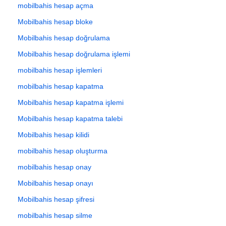
mobilbahis hesap açma
Mobilbahis hesap bloke
Mobilbahis hesap doğrulama
Mobilbahis hesap doğrulama işlemi
mobilbahis hesap işlemleri
mobilbahis hesap kapatma
Mobilbahis hesap kapatma işlemi
Mobilbahis hesap kapatma talebi
Mobilbahis hesap kilidi
mobilbahis hesap oluşturma
mobilbahis hesap onay
Mobilbahis hesap onayı
Mobilbahis hesap şifresi
mobilbahis hesap silme