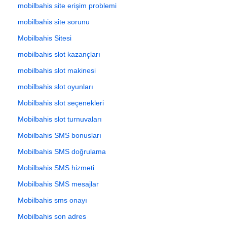
mobilbahis site erişim problemi
mobilbahis site sorunu
Mobilbahis Sitesi
mobilbahis slot kazançları
mobilbahis slot makinesi
mobilbahis slot oyunları
Mobilbahis slot seçenekleri
Mobilbahis slot turnuvaları
Mobilbahis SMS bonusları
Mobilbahis SMS doğrulama
Mobilbahis SMS hizmeti
Mobilbahis SMS mesajlar
Mobilbahis sms onayı
Mobilbahis son adres