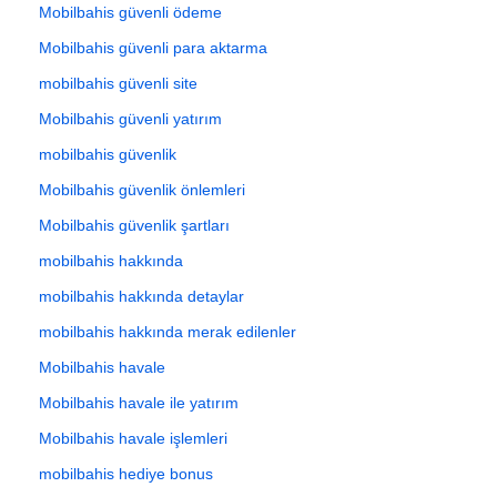
Mobilbahis güvenli ödeme
Mobilbahis güvenli para aktarma
mobilbahis güvenli site
Mobilbahis güvenli yatırım
mobilbahis güvenlik
Mobilbahis güvenlik önlemleri
Mobilbahis güvenlik şartları
mobilbahis hakkında
mobilbahis hakkında detaylar
mobilbahis hakkında merak edilenler
Mobilbahis havale
Mobilbahis havale ile yatırım
Mobilbahis havale işlemleri
mobilbahis hediye bonus