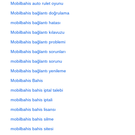
Mobilbahis auto rulet oyunu
Mobilbahis bağlantı doğrulama
mobilbahis bağlantı hatası
Mobilbahis bağlantı kılavuzu
Mobilbahis bağlantı problemi
Mobilbahis bağlantı sorunları
mobilbahis bağlantı sorunu
Mobilbahis bağlantı yenileme
Mobilbahis Bahis
mobilbahis bahis iptal talebi
mobilbahis bahis iptali
mobilbahis bahis lisansı
mobilbahis bahis silme
mobilbahis bahis sitesi