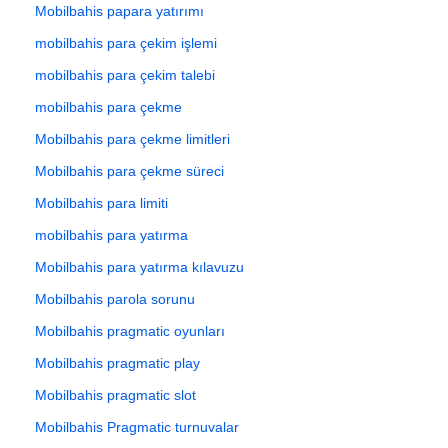
Mobilbahis papara yatırımı
mobilbahis para çekim işlemi
mobilbahis para çekim talebi
mobilbahis para çekme
Mobilbahis para çekme limitleri
Mobilbahis para çekme süreci
Mobilbahis para limiti
mobilbahis para yatırma
Mobilbahis para yatırma kılavuzu
Mobilbahis parola sorunu
Mobilbahis pragmatic oyunları
Mobilbahis pragmatic play
Mobilbahis pragmatic slot
Mobilbahis Pragmatic turnuvalar