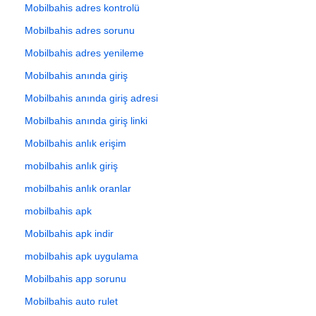
Mobilbahis adres kontrolü
Mobilbahis adres sorunu
Mobilbahis adres yenileme
Mobilbahis anında giriş
Mobilbahis anında giriş adresi
Mobilbahis anında giriş linki
Mobilbahis anlık erişim
mobilbahis anlık giriş
mobilbahis anlık oranlar
mobilbahis apk
Mobilbahis apk indir
mobilbahis apk uygulama
Mobilbahis app sorunu
Mobilbahis auto rulet