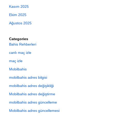
Kasım 2025
Ekim 2025
Ağustos 2025
Categories
Bahis Rehberleri
canlı maç izle
maç izle
Mobilbahis
mobilbahis adres bilgisi
mobilbahis adres değişikliği
Mobilbahis adres değiştirme
mobilbahis adres güncelleme
Mobilbahis adres güncellemesi