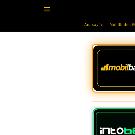
Anasayfa
Mobilbahis G