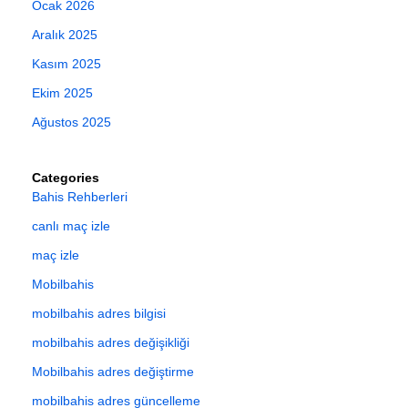
Ocak 2026
Aralık 2025
Kasım 2025
Ekim 2025
Ağustos 2025
Categories
Bahis Rehberleri
canlı maç izle
maç izle
Mobilbahis
mobilbahis adres bilgisi
mobilbahis adres değişikliği
Mobilbahis adres değiştirme
mobilbahis adres güncelleme