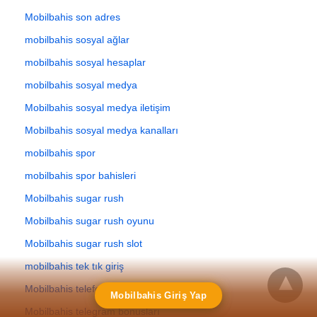
Mobilbahis son adres
mobilbahis sosyal ağlar
mobilbahis sosyal hesaplar
mobilbahis sosyal medya
Mobilbahis sosyal medya iletişim
Mobilbahis sosyal medya kanalları
mobilbahis spor
mobilbahis spor bahisleri
Mobilbahis sugar rush
Mobilbahis sugar rush oyunu
Mobilbahis sugar rush slot
mobilbahis tek tık giriş
Mobilbahis telefon bağlantısı
Mobilbahis Giriş Yap
Mobilbahis telegram bonusları