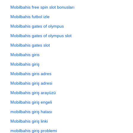
Mobilbahis free spin slot bonusları
Mobilbahis futbol izle
Mobilbahis gates of olympus
Mobilbahis gates of olympus slot
Mobilbahis gates slot
Mobilbahis giris
Mobilbahis giriş
Mobilbahis giris adres
Mobilbahis giriş adresi
Mobilbahis giriş arayüzü
Mobilbahis giriş engeli
mobilbahis giriş hatası
Mobilbahis giriş linki
mobilbahis giriş problemi