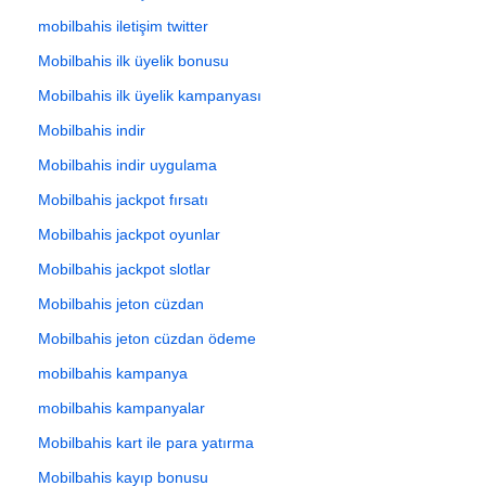
mobilbahis iletişim twitter
Mobilbahis ilk üyelik bonusu
Mobilbahis ilk üyelik kampanyası
Mobilbahis indir
Mobilbahis indir uygulama
Mobilbahis jackpot fırsatı
Mobilbahis jackpot oyunlar
Mobilbahis jackpot slotlar
Mobilbahis jeton cüzdan
Mobilbahis jeton cüzdan ödeme
mobilbahis kampanya
mobilbahis kampanyalar
Mobilbahis kart ile para yatırma
Mobilbahis kayıp bonusu