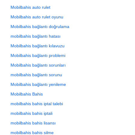
Mobilbahis auto rulet
Mobilbahis auto rulet oyunu
Mobilbahis bağlantı doğrulama
mobilbahis bağlantı hatası
Mobilbahis bağlantı kılavuzu
Mobilbahis bağlantı problemi
Mobilbahis bağlantı sorunları
mobilbahis bağlantı sorunu
Mobilbahis bağlantı yenileme
Mobilbahis Bahis
mobilbahis bahis iptal talebi
mobilbahis bahis iptali
mobilbahis bahis lisansı
mobilbahis bahis silme