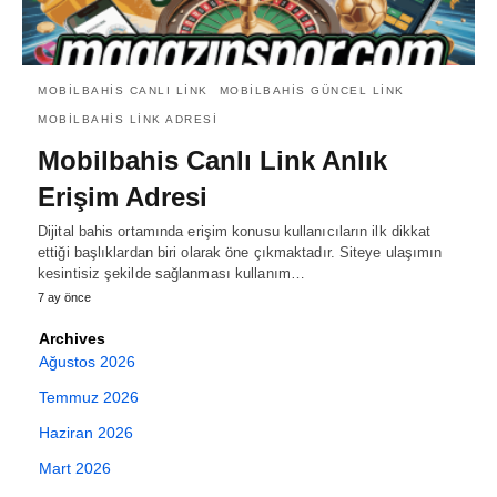
MOBILBAHIS CANLI LINK
MOBILBAHIS GÜNCEL LINK
MOBILBAHIS LINK ADRESI
Mobilbahis Canlı Link Anlık
Erişim Adresi
Dijital bahis ortamında erişim konusu kullanıcıların ilk dikkat
ettiği başlıklardan biri olarak öne çıkmaktadır. Siteye ulaşımın
kesintisiz şekilde sağlanması kullanım…
7 ay önce
Archives
Ağustos 2026
Temmuz 2026
Haziran 2026
Mart 2026