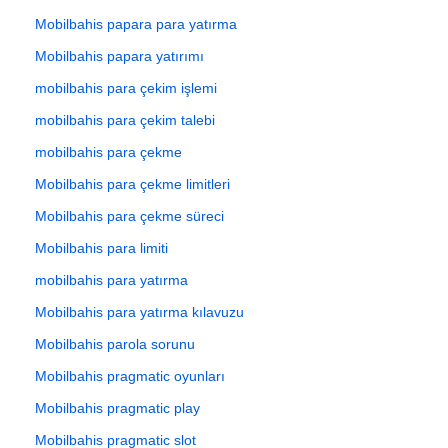
Mobilbahis papara para yatırma
Mobilbahis papara yatırımı
mobilbahis para çekim işlemi
mobilbahis para çekim talebi
mobilbahis para çekme
Mobilbahis para çekme limitleri
Mobilbahis para çekme süreci
Mobilbahis para limiti
mobilbahis para yatırma
Mobilbahis para yatırma kılavuzu
Mobilbahis parola sorunu
Mobilbahis pragmatic oyunları
Mobilbahis pragmatic play
Mobilbahis pragmatic slot