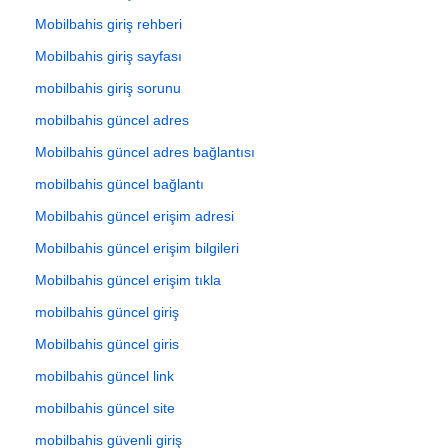
Mobilbahis giriş rehberi
Mobilbahis giriş sayfası
mobilbahis giriş sorunu
mobilbahis güncel adres
Mobilbahis güncel adres bağlantısı
mobilbahis güncel bağlantı
Mobilbahis güncel erişim adresi
Mobilbahis güncel erişim bilgileri
Mobilbahis güncel erişim tıkla
mobilbahis güncel giriş
Mobilbahis güncel giris
mobilbahis güncel link
mobilbahis güncel site
mobilbahis güvenli giriş