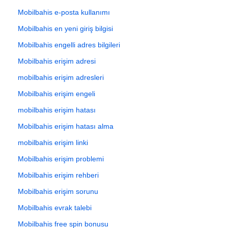
Mobilbahis e-posta kullanımı
Mobilbahis en yeni giriş bilgisi
Mobilbahis engelli adres bilgileri
Mobilbahis erişim adresi
mobilbahis erişim adresleri
Mobilbahis erişim engeli
mobilbahis erişim hatası
Mobilbahis erişim hatası alma
mobilbahis erişim linki
Mobilbahis erişim problemi
Mobilbahis erişim rehberi
Mobilbahis erişim sorunu
Mobilbahis evrak talebi
Mobilbahis free spin bonusu