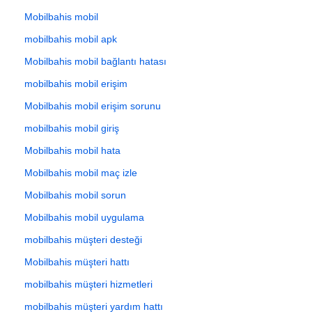
Mobilbahis mobil
mobilbahis mobil apk
Mobilbahis mobil bağlantı hatası
mobilbahis mobil erişim
Mobilbahis mobil erişim sorunu
mobilbahis mobil giriş
Mobilbahis mobil hata
Mobilbahis mobil maç izle
Mobilbahis mobil sorun
Mobilbahis mobil uygulama
mobilbahis müşteri desteği
Mobilbahis müşteri hattı
mobilbahis müşteri hizmetleri
mobilbahis müşteri yardım hattı