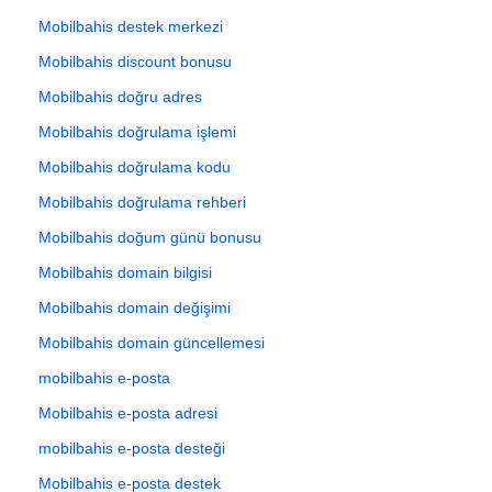
Mobilbahis destek merkezi
Mobilbahis discount bonusu
Mobilbahis doğru adres
Mobilbahis doğrulama işlemi
Mobilbahis doğrulama kodu
Mobilbahis doğrulama rehberi
Mobilbahis doğum günü bonusu
Mobilbahis domain bilgisi
Mobilbahis domain değişimi
Mobilbahis domain güncellemesi
mobilbahis e-posta
Mobilbahis e-posta adresi
mobilbahis e-posta desteği
Mobilbahis e-posta destek