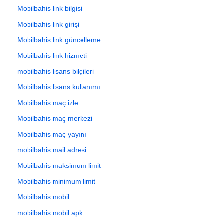
Mobilbahis link bilgisi
Mobilbahis link girişi
Mobilbahis link güncelleme
Mobilbahis link hizmeti
mobilbahis lisans bilgileri
Mobilbahis lisans kullanımı
Mobilbahis maç izle
Mobilbahis maç merkezi
Mobilbahis maç yayını
mobilbahis mail adresi
Mobilbahis maksimum limit
Mobilbahis minimum limit
Mobilbahis mobil
mobilbahis mobil apk