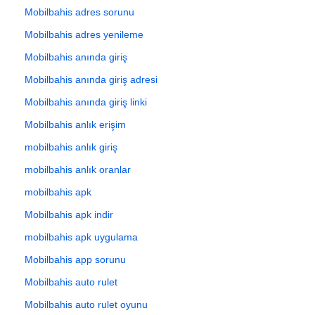
Mobilbahis adres sorunu
Mobilbahis adres yenileme
Mobilbahis anında giriş
Mobilbahis anında giriş adresi
Mobilbahis anında giriş linki
Mobilbahis anlık erişim
mobilbahis anlık giriş
mobilbahis anlık oranlar
mobilbahis apk
Mobilbahis apk indir
mobilbahis apk uygulama
Mobilbahis app sorunu
Mobilbahis auto rulet
Mobilbahis auto rulet oyunu