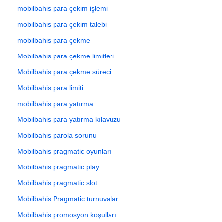
mobilbahis para çekim işlemi
mobilbahis para çekim talebi
mobilbahis para çekme
Mobilbahis para çekme limitleri
Mobilbahis para çekme süreci
Mobilbahis para limiti
mobilbahis para yatırma
Mobilbahis para yatırma kılavuzu
Mobilbahis parola sorunu
Mobilbahis pragmatic oyunları
Mobilbahis pragmatic play
Mobilbahis pragmatic slot
Mobilbahis Pragmatic turnuvalar
Mobilbahis promosyon koşulları