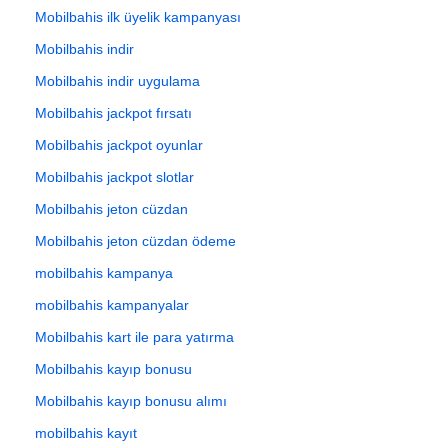
Mobilbahis ilk üyelik kampanyası
Mobilbahis indir
Mobilbahis indir uygulama
Mobilbahis jackpot fırsatı
Mobilbahis jackpot oyunlar
Mobilbahis jackpot slotlar
Mobilbahis jeton cüzdan
Mobilbahis jeton cüzdan ödeme
mobilbahis kampanya
mobilbahis kampanyalar
Mobilbahis kart ile para yatırma
Mobilbahis kayıp bonusu
Mobilbahis kayıp bonusu alımı
mobilbahis kayıt