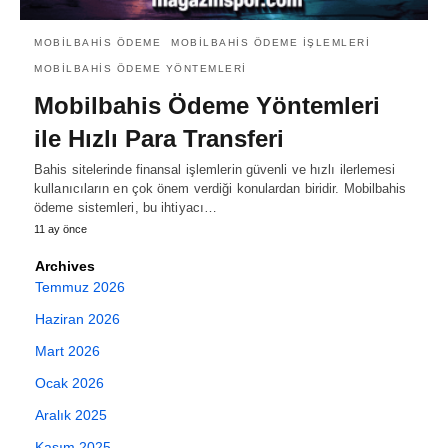
MOBILBAHIS ÖDEME
MOBILBAHIS ÖDEME IŞLEMLERI
MOBILBAHIS ÖDEME YÖNTEMLERI
Mobilbahis Ödeme Yöntemleri
ile Hızlı Para Transferi
Bahis sitelerinde finansal işlemlerin güvenli ve hızlı ilerlemesi
kullanıcıların en çok önem verdiği konulardan biridir. Mobilbahis
ödeme sistemleri, bu ihtiyacı…
11 ay önce
Archives
Temmuz 2026
Haziran 2026
Mart 2026
Ocak 2026
Aralık 2025
Kasım 2025