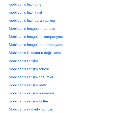
mobilbahis hızlı giriş
mobilbahis hızlı kayıt
mobilbahis hızlı para yatırma
Mobilbahis hoşgeldin bonusu
Mobilbahis hoşgeldin kampanyası
Mobilbahis hoşgeldin promosyonu
Mobilbahis iki faktörlü doğrulama
mobilbahis iletişim
mobilbahis iletişim adresi
Mobilbahis iletişim çözümleri
mobilbahis iletişim hattı
mobilbahis iletişim numarası
mobilbahis iletişim twitter
Mobilbahis ilk üyelik bonusu