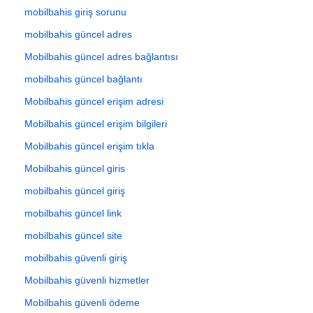
mobilbahis giriş sorunu
mobilbahis güncel adres
Mobilbahis güncel adres bağlantısı
mobilbahis güncel bağlantı
Mobilbahis güncel erişim adresi
Mobilbahis güncel erişim bilgileri
Mobilbahis güncel erişim tıkla
Mobilbahis güncel giris
mobilbahis güncel giriş
mobilbahis güncel link
mobilbahis güncel site
mobilbahis güvenli giriş
Mobilbahis güvenli hizmetler
Mobilbahis güvenli ödeme