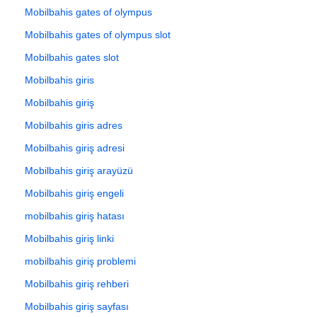
Mobilbahis gates of olympus
Mobilbahis gates of olympus slot
Mobilbahis gates slot
Mobilbahis giris
Mobilbahis giriş
Mobilbahis giris adres
Mobilbahis giriş adresi
Mobilbahis giriş arayüzü
Mobilbahis giriş engeli
mobilbahis giriş hatası
Mobilbahis giriş linki
mobilbahis giriş problemi
Mobilbahis giriş rehberi
Mobilbahis giriş sayfası