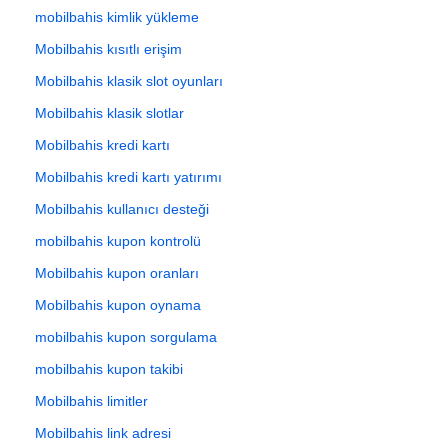
mobilbahis kimlik yükleme
Mobilbahis kısıtlı erişim
Mobilbahis klasik slot oyunları
Mobilbahis klasik slotlar
Mobilbahis kredi kartı
Mobilbahis kredi kartı yatırımı
Mobilbahis kullanıcı desteği
mobilbahis kupon kontrolü
Mobilbahis kupon oranları
Mobilbahis kupon oynama
mobilbahis kupon sorgulama
mobilbahis kupon takibi
Mobilbahis limitler
Mobilbahis link adresi