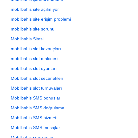
mobilbahis site açılmıyor
mobilbahis site erişim problemi
mobilbahis site sorunu
Mobilbahis Sitesi
mobilbahis slot kazançları
mobilbahis slot makinesi
mobilbahis slot oyunları
Mobilbahis slot seçenekleri
Mobilbahis slot turnuvaları
Mobilbahis SMS bonusları
Mobilbahis SMS doğrulama
Mobilbahis SMS hizmeti
Mobilbahis SMS mesajlar
Mobilbahis sms onayı