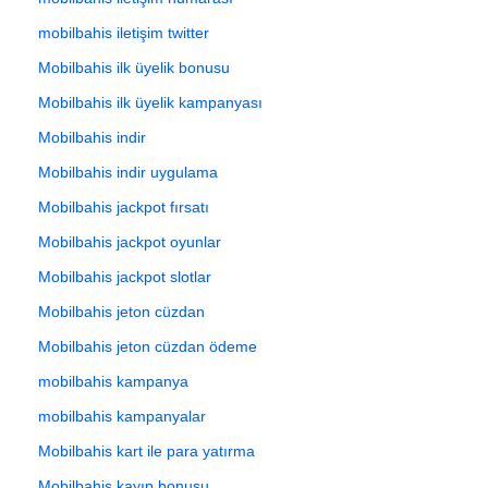
mobilbahis iletişim twitter
Mobilbahis ilk üyelik bonusu
Mobilbahis ilk üyelik kampanyası
Mobilbahis indir
Mobilbahis indir uygulama
Mobilbahis jackpot fırsatı
Mobilbahis jackpot oyunlar
Mobilbahis jackpot slotlar
Mobilbahis jeton cüzdan
Mobilbahis jeton cüzdan ödeme
mobilbahis kampanya
mobilbahis kampanyalar
Mobilbahis kart ile para yatırma
Mobilbahis kayıp bonusu