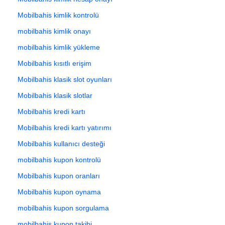
Mobilbahis kimlik kontrolü
mobilbahis kimlik onayı
mobilbahis kimlik yükleme
Mobilbahis kısıtlı erişim
Mobilbahis klasik slot oyunları
Mobilbahis klasik slotlar
Mobilbahis kredi kartı
Mobilbahis kredi kartı yatırımı
Mobilbahis kullanıcı desteği
mobilbahis kupon kontrolü
Mobilbahis kupon oranları
Mobilbahis kupon oynama
mobilbahis kupon sorgulama
mobilbahis kupon takibi