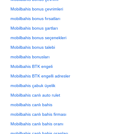
Mobilbahis bonus çevrimleri
mobilbahis bonus fırsatları
Mobilbahis bonus şartları
mobilbahis bonus seçenekleri
Mobilbahis bonus talebi
mobilbahis bonusları
Mobilbahis BTK engeli
Mobilbahis BTK engelli adresler
mobilbahis çabuk üyelik
Mobilbahis canlı auto rulet
mobilbahis canlı bahis
mobilbahis canlı bahis firması
Mobilbahis canlı bahis oranı
mobilbahis canlı bahis oranları