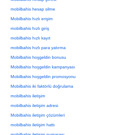
mobilbahis hesap silme
Mobilbahis hızlı erişim
mobilbahis hızlı giriş
mobilbahis hızlı kayıt
mobilbahis hızlı para yatırma
Mobilbahis hoşgeldin bonusu
Mobilbahis hoşgeldin kampanyası
Mobilbahis hoşgeldin promosyonu
Mobilbahis iki faktörlü doğrulama
mobilbahis iletişim
mobilbahis iletişim adresi
Mobilbahis iletişim çözümleri
mobilbahis iletişim hattı
mobilbahis iletişim numarası