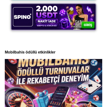
Mobilbahis ödüllü etkinlikler