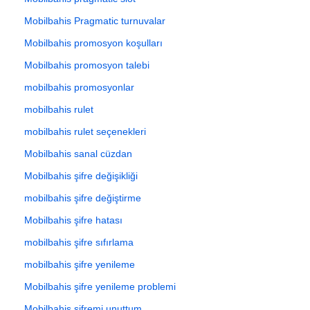
Mobilbahis Pragmatic turnuvalar
Mobilbahis promosyon koşulları
Mobilbahis promosyon talebi
mobilbahis promosyonlar
mobilbahis rulet
mobilbahis rulet seçenekleri
Mobilbahis sanal cüzdan
Mobilbahis şifre değişikliği
mobilbahis şifre değiştirme
Mobilbahis şifre hatası
mobilbahis şifre sıfırlama
mobilbahis şifre yenileme
Mobilbahis şifre yenileme problemi
Mobilbahis şifremi unuttum