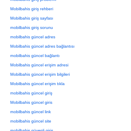
Mobilbahis giriş rehberi
Mobilbahis giriş sayfası
mobilbahis giriş sorunu
mobilbahis güncel adres
Mobilbahis güncel adres bağlantısı
mobilbahis güncel bağlantı
Mobilbahis güncel erişim adresi
Mobilbahis güncel erişim bilgileri
Mobilbahis güncel erişim tıkla
mobilbahis güncel giriş
Mobilbahis güncel giris
mobilbahis güncel link
mobilbahis güncel site
mobilbahis güvenli giriş