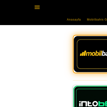
Anasayfa
Mobilbahis G