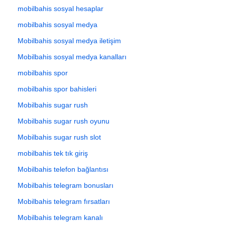
mobilbahis sosyal hesaplar
mobilbahis sosyal medya
Mobilbahis sosyal medya iletişim
Mobilbahis sosyal medya kanalları
mobilbahis spor
mobilbahis spor bahisleri
Mobilbahis sugar rush
Mobilbahis sugar rush oyunu
Mobilbahis sugar rush slot
mobilbahis tek tık giriş
Mobilbahis telefon bağlantısı
Mobilbahis telegram bonusları
Mobilbahis telegram fırsatları
Mobilbahis telegram kanalı