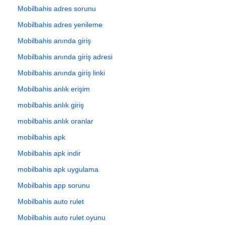
Mobilbahis adres sorunu
Mobilbahis adres yenileme
Mobilbahis anında giriş
Mobilbahis anında giriş adresi
Mobilbahis anında giriş linki
Mobilbahis anlık erişim
mobilbahis anlık giriş
mobilbahis anlık oranlar
mobilbahis apk
Mobilbahis apk indir
mobilbahis apk uygulama
Mobilbahis app sorunu
Mobilbahis auto rulet
Mobilbahis auto rulet oyunu