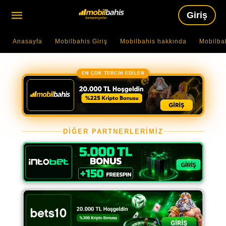
Giriş
Anasayfa
Mobilbahis Giriş
Mobilbahis hakkında
Mobilba
EN ÇOK TERCİH EDİLEN
DİĞER PARTNERLERİMİZ