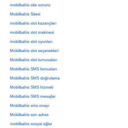
mobilbahis site sorunu
Mobilbahis Sitesi
mobilbahis slot kazançları
mobilbahis slot makinesi
mobilbahis slot oyunları
Mobilbahis slot seçenekleri
Mobilbahis slot turnuvaları
Mobilbahis SMS bonusları
Mobilbahis SMS doğrulama
Mobilbahis SMS hizmeti
Mobilbahis SMS mesajlar
Mobilbahis sms onayı
Mobilbahis son adres
mobilbahis sosyal ağlar