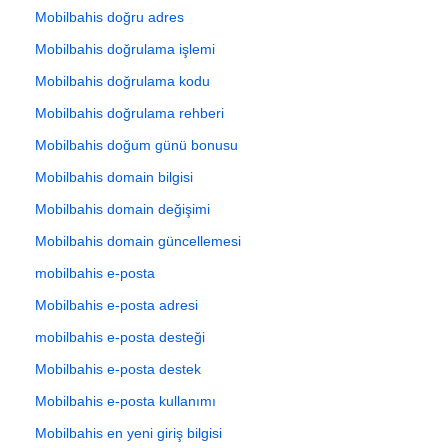
Mobilbahis doğru adres
Mobilbahis doğrulama işlemi
Mobilbahis doğrulama kodu
Mobilbahis doğrulama rehberi
Mobilbahis doğum günü bonusu
Mobilbahis domain bilgisi
Mobilbahis domain değişimi
Mobilbahis domain güncellemesi
mobilbahis e-posta
Mobilbahis e-posta adresi
mobilbahis e-posta desteği
Mobilbahis e-posta destek
Mobilbahis e-posta kullanımı
Mobilbahis en yeni giriş bilgisi