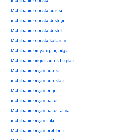
mobilbahis e-posta
Mobilbahis e-posta adresi
mobilbahis e-posta desteği
Mobilbahis e-posta destek
Mobilbahis e-posta kullanımı
Mobilbahis en yeni giriş bilgisi
Mobilbahis engelli adres bilgileri
Mobilbahis erişim adresi
mobilbahis erişim adresleri
Mobilbahis erişim engeli
mobilbahis erişim hatası
Mobilbahis erişim hatası alma
mobilbahis erişim linki
Mobilbahis erişim problemi