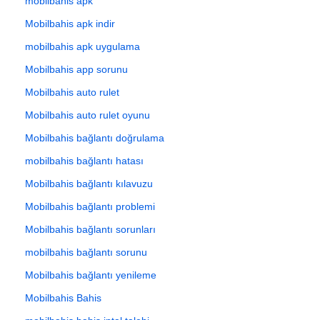
mobilbahis apk
Mobilbahis apk indir
mobilbahis apk uygulama
Mobilbahis app sorunu
Mobilbahis auto rulet
Mobilbahis auto rulet oyunu
Mobilbahis bağlantı doğrulama
mobilbahis bağlantı hatası
Mobilbahis bağlantı kılavuzu
Mobilbahis bağlantı problemi
Mobilbahis bağlantı sorunları
mobilbahis bağlantı sorunu
Mobilbahis bağlantı yenileme
Mobilbahis Bahis