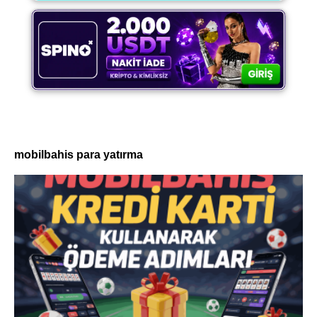
mobilbahis para yatırma