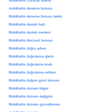
Mobilbahis Curacao lisansı
mobilbahis deneme bonusu
Mobilbahis deneme bonusu talebi
Mobilbahis destek hattı
Mobilbahis destek merkezi
Mobilbahis discount bonusu
Mobilbahis doğru adres
Mobilbahis doğrulama işlemi
Mobilbahis doğrulama kodu
Mobilbahis doğrulama rehberi
Mobilbahis doğum günü bonusu
Mobilbahis domain bilgisi
Mobilbahis domain değişimi
Mobilbahis domain güncellemesi