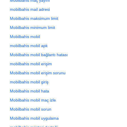
Mobilbahis maç yayını
mobilbahis mail adresi
Mobilbahis maksimum limit
Mobilbahis minimum limit
Mobilbahis mobil
mobilbahis mobil apk
Mobilbahis mobil bağlantı hatası
mobilbahis mobil erişim
Mobilbahis mobil erişim sorunu
mobilbahis mobil giriş
Mobilbahis mobil hata
Mobilbahis mobil maç izle
Mobilbahis mobil sorun
Mobilbahis mobil uygulama