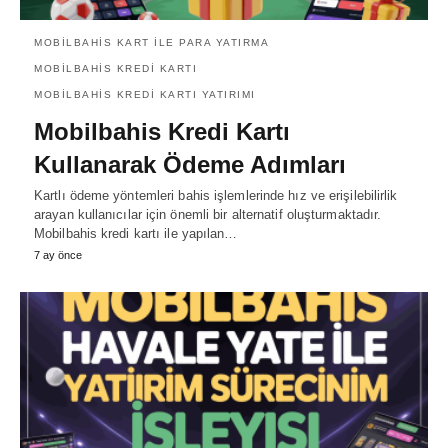
MOBILBAHIS KART ILE PARA YATIRMA
MOBILBAHIS KREDI KARTI
MOBILBAHIS KREDI KARTI YATIRIMI
Mobilbahis Kredi Kartı
Kullanarak Ödeme Adımları
Kartlı ödeme yöntemleri bahis işlemlerinde hız ve erişilebilirlik
arayan kullanıcılar için önemli bir alternatif oluşturmaktadır.
Mobilbahis kredi kartı ile yapılan…
7 ay önce