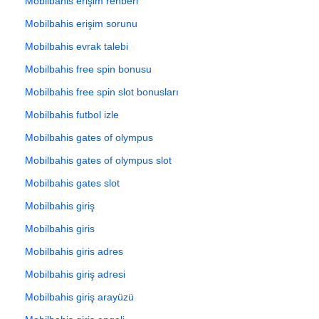
Mobilbahis erişim rehberi
Mobilbahis erişim sorunu
Mobilbahis evrak talebi
Mobilbahis free spin bonusu
Mobilbahis free spin slot bonusları
Mobilbahis futbol izle
Mobilbahis gates of olympus
Mobilbahis gates of olympus slot
Mobilbahis gates slot
Mobilbahis giriş
Mobilbahis giris
Mobilbahis giris adres
Mobilbahis giriş adresi
Mobilbahis giriş arayüzü