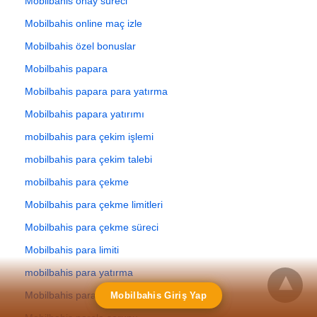
Mobilbahis onay süreci
Mobilbahis online maç izle
Mobilbahis özel bonuslar
Mobilbahis papara
Mobilbahis papara para yatırma
Mobilbahis papara yatırımı
mobilbahis para çekim işlemi
mobilbahis para çekim talebi
mobilbahis para çekme
Mobilbahis para çekme limitleri
Mobilbahis para çekme süreci
Mobilbahis para limiti
mobilbahis para yatırma
Mobilbahis para yatırma kılavuzu
Mobilbahis Giriş Yap