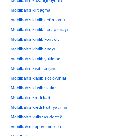
Mobilbahis kazançlı oyunlar
Mobilbahis kilit açma
mobilbahis kimlik doğrulama
Mobilbahis kimlik hesap onayı
Mobilbahis kimlik kontrolü
mobilbahis kimlik onayı
mobilbahis kimlik yükleme
Mobilbahis kısıtlı erişim
Mobilbahis klasik slot oyunları
Mobilbahis klasik slotlar
Mobilbahis kredi kartı
Mobilbahis kredi kartı yatırımı
Mobilbahis kullanıcı desteği
mobilbahis kupon kontrolü