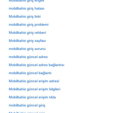
Mobilbahis giriş engeli
mobilbahis giriş hatası
Mobilbahis giriş linki
mobilbahis giriş problemi
Mobilbahis giriş rehberi
Mobilbahis giriş sayfası
mobilbahis giriş sorunu
mobilbahis güncel adres
Mobilbahis güncel adres bağlantısı
mobilbahis güncel bağlantı
Mobilbahis güncel erişim adresi
Mobilbahis güncel erişim bilgileri
Mobilbahis güncel erişim tıkla
mobilbahis güncel giriş