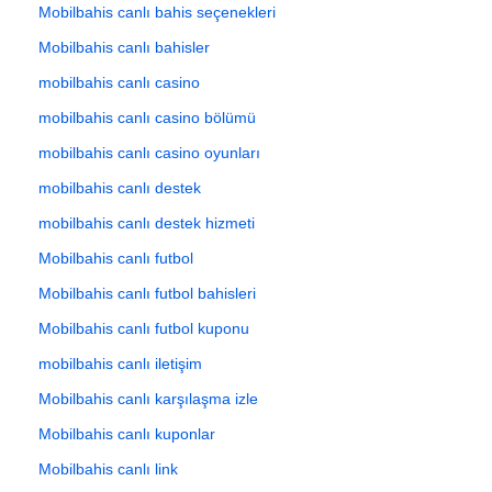
Mobilbahis canlı bahis seçenekleri
Mobilbahis canlı bahisler
mobilbahis canlı casino
mobilbahis canlı casino bölümü
mobilbahis canlı casino oyunları
mobilbahis canlı destek
mobilbahis canlı destek hizmeti
Mobilbahis canlı futbol
Mobilbahis canlı futbol bahisleri
Mobilbahis canlı futbol kuponu
mobilbahis canlı iletişim
Mobilbahis canlı karşılaşma izle
Mobilbahis canlı kuponlar
Mobilbahis canlı link