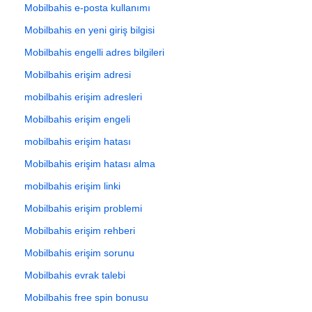
Mobilbahis e-posta kullanımı
Mobilbahis en yeni giriş bilgisi
Mobilbahis engelli adres bilgileri
Mobilbahis erişim adresi
mobilbahis erişim adresleri
Mobilbahis erişim engeli
mobilbahis erişim hatası
Mobilbahis erişim hatası alma
mobilbahis erişim linki
Mobilbahis erişim problemi
Mobilbahis erişim rehberi
Mobilbahis erişim sorunu
Mobilbahis evrak talebi
Mobilbahis free spin bonusu