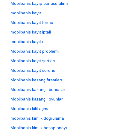
Mobilbahis kayıp bonusu alımı
mobilbahis kayıt
Mobilbahis kayıt formu
mobilbahis kayıt iptali
mobilbahis kayıt ol
Mobilbahis kayıt problemi
Mobilbahis kayıt şartları
Mobilbahis kayıt sorunu
Mobilbahis kazanç fırsatları
Mobilbahis kazançlı bonuslar
Mobilbahis kazançlı oyunlar
Mobilbahis kilit açma
mobilbahis kimlik doğrulama
Mobilbahis kimlik hesap onayı