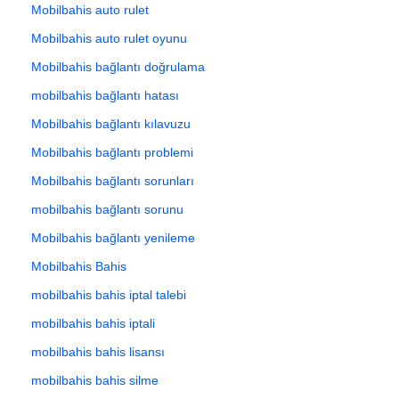
Mobilbahis auto rulet
Mobilbahis auto rulet oyunu
Mobilbahis bağlantı doğrulama
mobilbahis bağlantı hatası
Mobilbahis bağlantı kılavuzu
Mobilbahis bağlantı problemi
Mobilbahis bağlantı sorunları
mobilbahis bağlantı sorunu
Mobilbahis bağlantı yenileme
Mobilbahis Bahis
mobilbahis bahis iptal talebi
mobilbahis bahis iptali
mobilbahis bahis lisansı
mobilbahis bahis silme