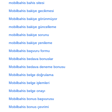
mobilbahis bahis sitesi
Mobilbahis bakiye gecikmesi
Mobilbahis bakiye görünmüyor
mobilbahis bakiye güncelleme
mobilbahis bakiye sorunu
mobilbahis bakiye yenileme
Mobilbahis başvuru formu
Mobilbahis bedava bonuslar
Mobilbahis bedava deneme bonusu
Mobilbahis belge doğrulama
Mobilbahis belge işlemleri
Mobilbahis belge onayı
Mobilbahis bonus başvurusu
Mobilbahis bonus çevrimi