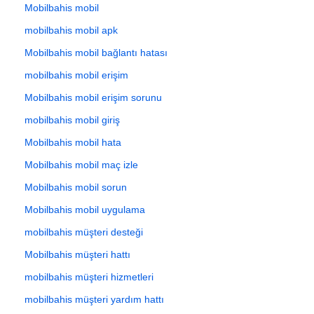
Mobilbahis mobil
mobilbahis mobil apk
Mobilbahis mobil bağlantı hatası
mobilbahis mobil erişim
Mobilbahis mobil erişim sorunu
mobilbahis mobil giriş
Mobilbahis mobil hata
Mobilbahis mobil maç izle
Mobilbahis mobil sorun
Mobilbahis mobil uygulama
mobilbahis müşteri desteği
Mobilbahis müşteri hattı
mobilbahis müşteri hizmetleri
mobilbahis müşteri yardım hattı