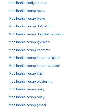
mobilbahis hediye bonus
mobilbahis hesap açma
Mobilbahis hesap bloke
Mobilbahis hesap doğrulama
Mobilbahis hesap doğrulama işlemi
mobilbahis hesap işlemleri
mobilbahis hesap kapatma
Mobilbahis hesap kapatma işlemi
Mobilbahis hesap kapatma talebi
Mobilbahis hesap kilidi
mobilbahis hesap oluşturma
mobilbahis hesap onay
Mobilbahis hesap onayı
Mobilbahis hesap şifresi