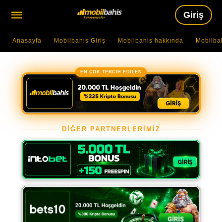
Giriş
Anasayfa
Mobilbahis Giriş
Mobilbahis hakkında
Mobilba
EN ÇOK TERCİH EDİLEN
DİĞER PARTNERLERİMİZ