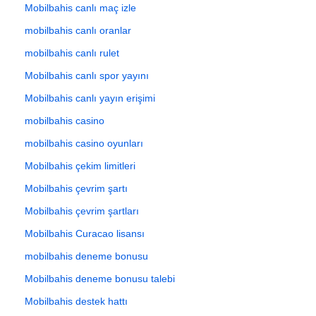
Mobilbahis canlı maç izle
mobilbahis canlı oranlar
mobilbahis canlı rulet
Mobilbahis canlı spor yayını
Mobilbahis canlı yayın erişimi
mobilbahis casino
mobilbahis casino oyunları
Mobilbahis çekim limitleri
Mobilbahis çevrim şartı
Mobilbahis çevrim şartları
Mobilbahis Curacao lisansı
mobilbahis deneme bonusu
Mobilbahis deneme bonusu talebi
Mobilbahis destek hattı