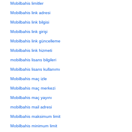
Mobilbahis limitler
Mobilbahis link adresi
Mobilbahis link bilgisi
Mobilbahis link girişi
Mobilbahis link güncelleme
Mobilbahis link hizmeti
mobilbahis lisans bilgileri
Mobilbahis lisans kullanımı
Mobilbahis maç izle
Mobilbahis maç merkezi
Mobilbahis maç yayını
mobilbahis mail adresi
Mobilbahis maksimum limit
Mobilbahis minimum limit