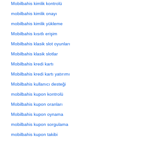
Mobilbahis kimlik kontrolü
mobilbahis kimlik onayı
mobilbahis kimlik yükleme
Mobilbahis kısıtlı erişim
Mobilbahis klasik slot oyunları
Mobilbahis klasik slotlar
Mobilbahis kredi kartı
Mobilbahis kredi kartı yatırımı
Mobilbahis kullanıcı desteği
mobilbahis kupon kontrolü
Mobilbahis kupon oranları
Mobilbahis kupon oynama
mobilbahis kupon sorgulama
mobilbahis kupon takibi