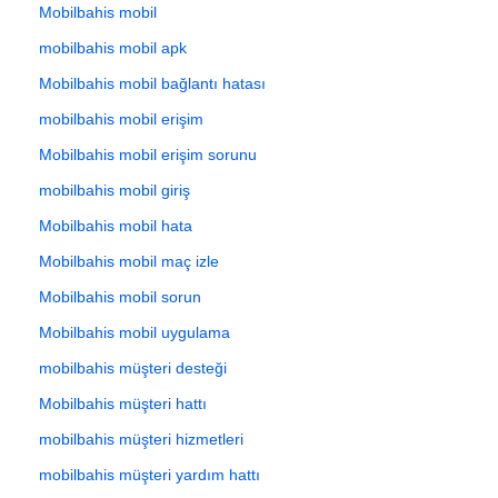
Mobilbahis mobil
mobilbahis mobil apk
Mobilbahis mobil bağlantı hatası
mobilbahis mobil erişim
Mobilbahis mobil erişim sorunu
mobilbahis mobil giriş
Mobilbahis mobil hata
Mobilbahis mobil maç izle
Mobilbahis mobil sorun
Mobilbahis mobil uygulama
mobilbahis müşteri desteği
Mobilbahis müşteri hattı
mobilbahis müşteri hizmetleri
mobilbahis müşteri yardım hattı