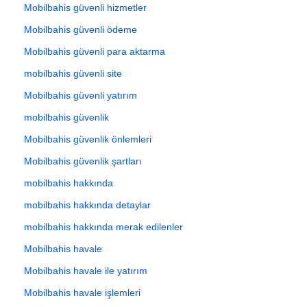
Mobilbahis güvenli hizmetler
Mobilbahis güvenli ödeme
Mobilbahis güvenli para aktarma
mobilbahis güvenli site
Mobilbahis güvenli yatırım
mobilbahis güvenlik
Mobilbahis güvenlik önlemleri
Mobilbahis güvenlik şartları
mobilbahis hakkında
mobilbahis hakkında detaylar
mobilbahis hakkında merak edilenler
Mobilbahis havale
Mobilbahis havale ile yatırım
Mobilbahis havale işlemleri