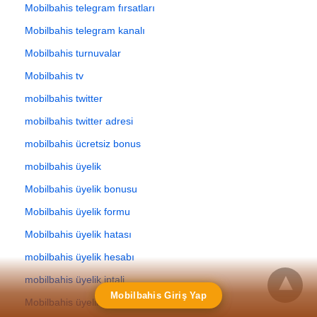
Mobilbahis telegram fırsatları
Mobilbahis telegram kanalı
Mobilbahis turnuvalar
Mobilbahis tv
mobilbahis twitter
mobilbahis twitter adresi
mobilbahis ücretsiz bonus
mobilbahis üyelik
Mobilbahis üyelik bonusu
Mobilbahis üyelik formu
Mobilbahis üyelik hatası
mobilbahis üyelik hesabı
mobilbahis üyelik iptali
Mobilbahis Giriş Yap
Mobilbahis üyelik kuralları