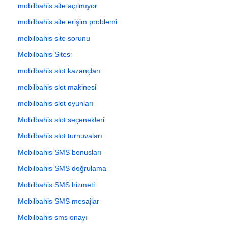
mobilbahis site açılmıyor
mobilbahis site erişim problemi
mobilbahis site sorunu
Mobilbahis Sitesi
mobilbahis slot kazançları
mobilbahis slot makinesi
mobilbahis slot oyunları
Mobilbahis slot seçenekleri
Mobilbahis slot turnuvaları
Mobilbahis SMS bonusları
Mobilbahis SMS doğrulama
Mobilbahis SMS hizmeti
Mobilbahis SMS mesajlar
Mobilbahis sms onayı