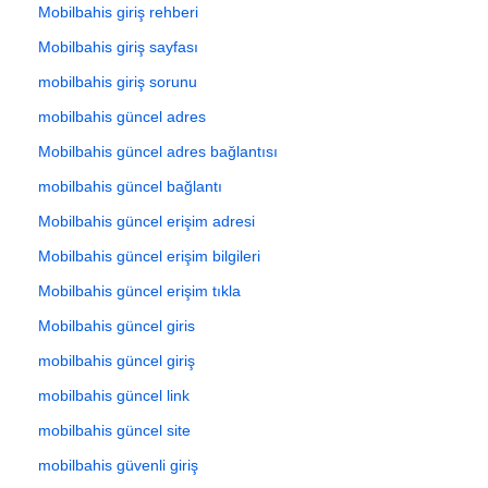
Mobilbahis giriş rehberi
Mobilbahis giriş sayfası
mobilbahis giriş sorunu
mobilbahis güncel adres
Mobilbahis güncel adres bağlantısı
mobilbahis güncel bağlantı
Mobilbahis güncel erişim adresi
Mobilbahis güncel erişim bilgileri
Mobilbahis güncel erişim tıkla
Mobilbahis güncel giris
mobilbahis güncel giriş
mobilbahis güncel link
mobilbahis güncel site
mobilbahis güvenli giriş