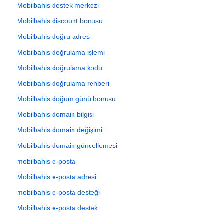
Mobilbahis destek merkezi
Mobilbahis discount bonusu
Mobilbahis doğru adres
Mobilbahis doğrulama işlemi
Mobilbahis doğrulama kodu
Mobilbahis doğrulama rehberi
Mobilbahis doğum günü bonusu
Mobilbahis domain bilgisi
Mobilbahis domain değişimi
Mobilbahis domain güncellemesi
mobilbahis e-posta
Mobilbahis e-posta adresi
mobilbahis e-posta desteği
Mobilbahis e-posta destek