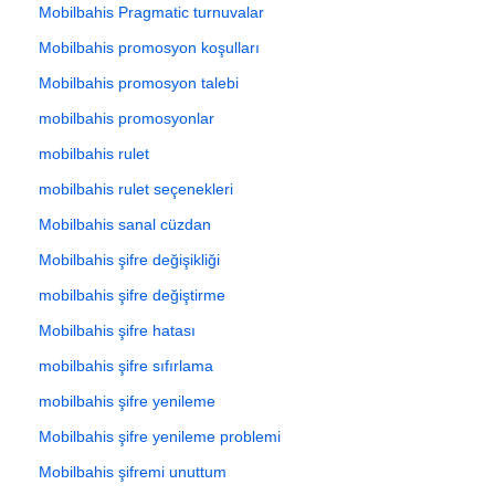
Mobilbahis Pragmatic turnuvalar
Mobilbahis promosyon koşulları
Mobilbahis promosyon talebi
mobilbahis promosyonlar
mobilbahis rulet
mobilbahis rulet seçenekleri
Mobilbahis sanal cüzdan
Mobilbahis şifre değişikliği
mobilbahis şifre değiştirme
Mobilbahis şifre hatası
mobilbahis şifre sıfırlama
mobilbahis şifre yenileme
Mobilbahis şifre yenileme problemi
Mobilbahis şifremi unuttum