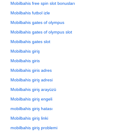
Mobilbahis free spin slot bonusları
Mobilbahis futbol izle
Mobilbahis gates of olympus
Mobilbahis gates of olympus slot
Mobilbahis gates slot
Mobilbahis giriş
Mobilbahis giris
Mobilbahis giris adres
Mobilbahis giriş adresi
Mobilbahis giriş arayüzü
Mobilbahis giriş engeli
mobilbahis giriş hatası
Mobilbahis giriş linki
mobilbahis giriş problemi