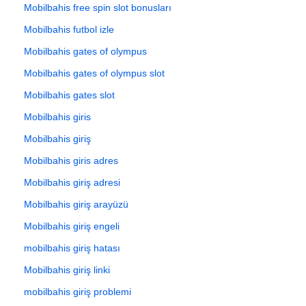
Mobilbahis free spin slot bonusları
Mobilbahis futbol izle
Mobilbahis gates of olympus
Mobilbahis gates of olympus slot
Mobilbahis gates slot
Mobilbahis giris
Mobilbahis giriş
Mobilbahis giris adres
Mobilbahis giriş adresi
Mobilbahis giriş arayüzü
Mobilbahis giriş engeli
mobilbahis giriş hatası
Mobilbahis giriş linki
mobilbahis giriş problemi