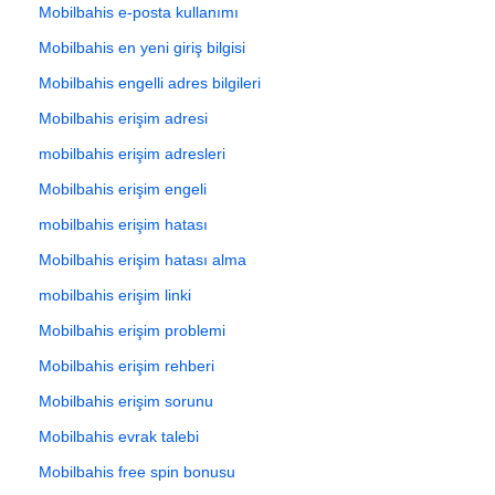
Mobilbahis e-posta kullanımı
Mobilbahis en yeni giriş bilgisi
Mobilbahis engelli adres bilgileri
Mobilbahis erişim adresi
mobilbahis erişim adresleri
Mobilbahis erişim engeli
mobilbahis erişim hatası
Mobilbahis erişim hatası alma
mobilbahis erişim linki
Mobilbahis erişim problemi
Mobilbahis erişim rehberi
Mobilbahis erişim sorunu
Mobilbahis evrak talebi
Mobilbahis free spin bonusu