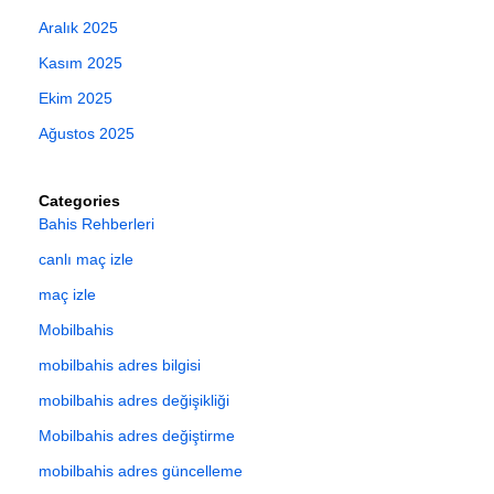
Aralık 2025
Kasım 2025
Ekim 2025
Ağustos 2025
Categories
Bahis Rehberleri
canlı maç izle
maç izle
Mobilbahis
mobilbahis adres bilgisi
mobilbahis adres değişikliği
Mobilbahis adres değiştirme
mobilbahis adres güncelleme