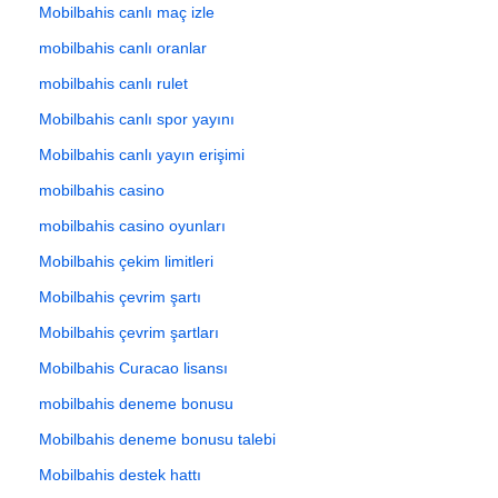
Mobilbahis canlı maç izle
mobilbahis canlı oranlar
mobilbahis canlı rulet
Mobilbahis canlı spor yayını
Mobilbahis canlı yayın erişimi
mobilbahis casino
mobilbahis casino oyunları
Mobilbahis çekim limitleri
Mobilbahis çevrim şartı
Mobilbahis çevrim şartları
Mobilbahis Curacao lisansı
mobilbahis deneme bonusu
Mobilbahis deneme bonusu talebi
Mobilbahis destek hattı