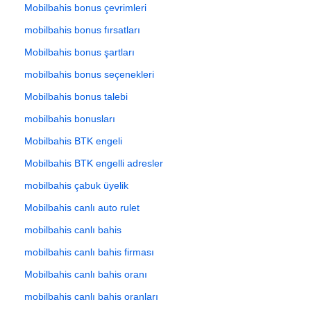
Mobilbahis bonus çevrimleri
mobilbahis bonus fırsatları
Mobilbahis bonus şartları
mobilbahis bonus seçenekleri
Mobilbahis bonus talebi
mobilbahis bonusları
Mobilbahis BTK engeli
Mobilbahis BTK engelli adresler
mobilbahis çabuk üyelik
Mobilbahis canlı auto rulet
mobilbahis canlı bahis
mobilbahis canlı bahis firması
Mobilbahis canlı bahis oranı
mobilbahis canlı bahis oranları