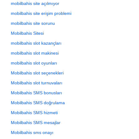
mobilbahis site açılmıyor
mobilbahis site erişim problemi
mobilbahis site sorunu
Mobilbahis Sitesi
mobilbahis slot kazançları
mobilbahis slot makinesi
mobilbahis slot oyunları
Mobilbahis slot seçenekleri
Mobilbahis slot turnuvaları
Mobilbahis SMS bonusları
Mobilbahis SMS doğrulama
Mobilbahis SMS hizmeti
Mobilbahis SMS mesajlar
Mobilbahis sms onayı