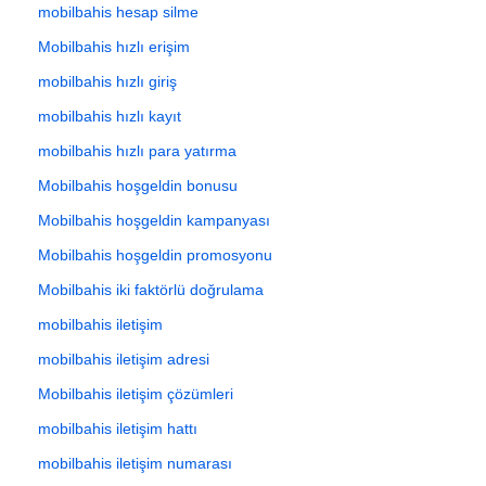
mobilbahis hesap silme
Mobilbahis hızlı erişim
mobilbahis hızlı giriş
mobilbahis hızlı kayıt
mobilbahis hızlı para yatırma
Mobilbahis hoşgeldin bonusu
Mobilbahis hoşgeldin kampanyası
Mobilbahis hoşgeldin promosyonu
Mobilbahis iki faktörlü doğrulama
mobilbahis iletişim
mobilbahis iletişim adresi
Mobilbahis iletişim çözümleri
mobilbahis iletişim hattı
mobilbahis iletişim numarası