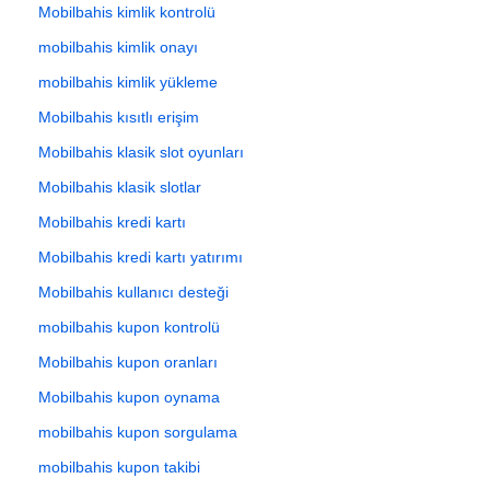
Mobilbahis kimlik kontrolü
mobilbahis kimlik onayı
mobilbahis kimlik yükleme
Mobilbahis kısıtlı erişim
Mobilbahis klasik slot oyunları
Mobilbahis klasik slotlar
Mobilbahis kredi kartı
Mobilbahis kredi kartı yatırımı
Mobilbahis kullanıcı desteği
mobilbahis kupon kontrolü
Mobilbahis kupon oranları
Mobilbahis kupon oynama
mobilbahis kupon sorgulama
mobilbahis kupon takibi