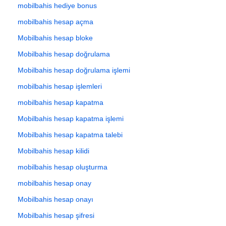
mobilbahis hediye bonus
mobilbahis hesap açma
Mobilbahis hesap bloke
Mobilbahis hesap doğrulama
Mobilbahis hesap doğrulama işlemi
mobilbahis hesap işlemleri
mobilbahis hesap kapatma
Mobilbahis hesap kapatma işlemi
Mobilbahis hesap kapatma talebi
Mobilbahis hesap kilidi
mobilbahis hesap oluşturma
mobilbahis hesap onay
Mobilbahis hesap onayı
Mobilbahis hesap şifresi