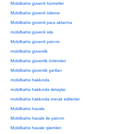
Mobilbahis güvenli hizmetler
Mobilbahis güvenli ödeme
Mobilbahis güvenli para aktarma
mobilbahis güvenli site
Mobilbahis güvenli yatırım
mobilbahis güvenlik
Mobilbahis güvenlik önlemleri
Mobilbahis güvenlik şartları
mobilbahis hakkında
mobilbahis hakkında detaylar
mobilbahis hakkında merak edilenler
Mobilbahis havale
Mobilbahis havale ile yatırım
Mobilbahis havale işlemleri