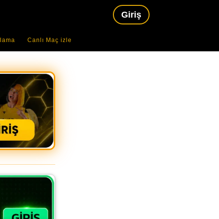
Giriş
ulama
Canlı Maç izle