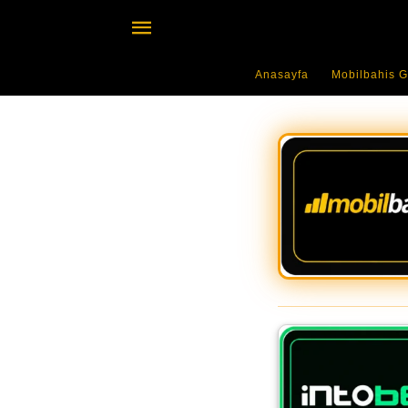
Anasayfa
Mobilbahis G