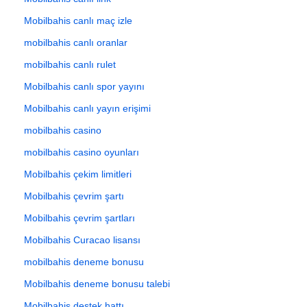
Mobilbahis canlı maç izle
mobilbahis canlı oranlar
mobilbahis canlı rulet
Mobilbahis canlı spor yayını
Mobilbahis canlı yayın erişimi
mobilbahis casino
mobilbahis casino oyunları
Mobilbahis çekim limitleri
Mobilbahis çevrim şartı
Mobilbahis çevrim şartları
Mobilbahis Curacao lisansı
mobilbahis deneme bonusu
Mobilbahis deneme bonusu talebi
Mobilbahis destek hattı