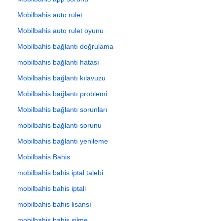
Mobilbahis auto rulet
Mobilbahis auto rulet oyunu
Mobilbahis bağlantı doğrulama
mobilbahis bağlantı hatası
Mobilbahis bağlantı kılavuzu
Mobilbahis bağlantı problemi
Mobilbahis bağlantı sorunları
mobilbahis bağlantı sorunu
Mobilbahis bağlantı yenileme
Mobilbahis Bahis
mobilbahis bahis iptal talebi
mobilbahis bahis iptali
mobilbahis bahis lisansı
mobilbahis bahis silme