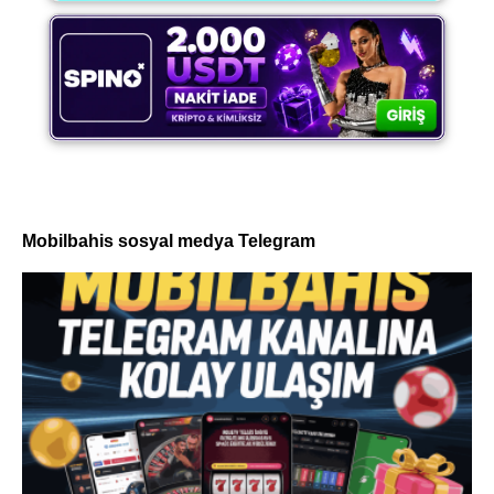
Mobilbahis sosyal medya Telegram