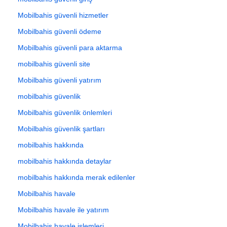
Mobilbahis güvenli hizmetler
Mobilbahis güvenli ödeme
Mobilbahis güvenli para aktarma
mobilbahis güvenli site
Mobilbahis güvenli yatırım
mobilbahis güvenlik
Mobilbahis güvenlik önlemleri
Mobilbahis güvenlik şartları
mobilbahis hakkında
mobilbahis hakkında detaylar
mobilbahis hakkında merak edilenler
Mobilbahis havale
Mobilbahis havale ile yatırım
Mobilbahis havale işlemleri