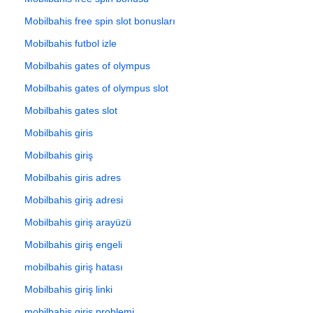
Mobilbahis free spin slot bonusları
Mobilbahis futbol izle
Mobilbahis gates of olympus
Mobilbahis gates of olympus slot
Mobilbahis gates slot
Mobilbahis giris
Mobilbahis giriş
Mobilbahis giris adres
Mobilbahis giriş adresi
Mobilbahis giriş arayüzü
Mobilbahis giriş engeli
mobilbahis giriş hatası
Mobilbahis giriş linki
mobilbahis giriş problemi