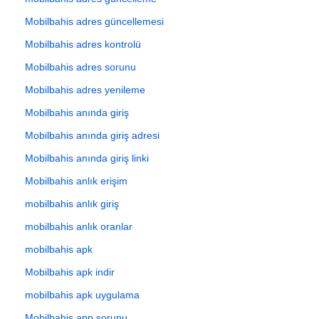
Mobilbahis adres güncellemesi
Mobilbahis adres kontrolü
Mobilbahis adres sorunu
Mobilbahis adres yenileme
Mobilbahis anında giriş
Mobilbahis anında giriş adresi
Mobilbahis anında giriş linki
Mobilbahis anlık erişim
mobilbahis anlık giriş
mobilbahis anlık oranlar
mobilbahis apk
Mobilbahis apk indir
mobilbahis apk uygulama
Mobilbahis app sorunu