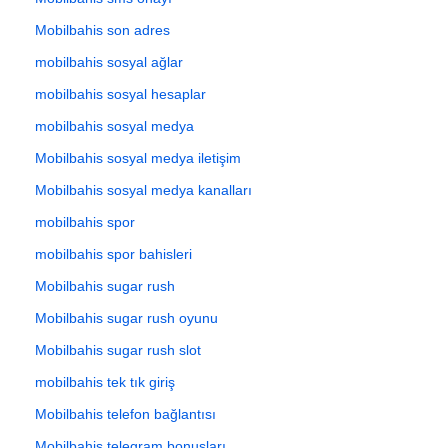
Mobilbahis son adres
mobilbahis sosyal ağlar
mobilbahis sosyal hesaplar
mobilbahis sosyal medya
Mobilbahis sosyal medya iletişim
Mobilbahis sosyal medya kanalları
mobilbahis spor
mobilbahis spor bahisleri
Mobilbahis sugar rush
Mobilbahis sugar rush oyunu
Mobilbahis sugar rush slot
mobilbahis tek tık giriş
Mobilbahis telefon bağlantısı
Mobilbahis telegram bonusları