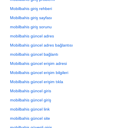
Mobilbahis giriş rehberi
Mobilbahis giriş sayfası
mobilbahis giriş sorunu
mobilbahis güncel adres
Mobilbahis güncel adres bağlantısı
mobilbahis güncel bağlantı
Mobilbahis güncel erişim adresi
Mobilbahis güncel erişim bilgileri
Mobilbahis güncel erişim tıkla
Mobilbahis güncel giris
mobilbahis güncel giriş
mobilbahis güncel link
mobilbahis güncel site
mobilbahis güvenli giriş