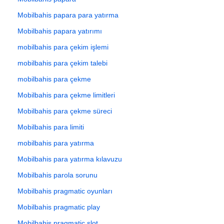
Mobilbahis papara para yatırma
Mobilbahis papara yatırımı
mobilbahis para çekim işlemi
mobilbahis para çekim talebi
mobilbahis para çekme
Mobilbahis para çekme limitleri
Mobilbahis para çekme süreci
Mobilbahis para limiti
mobilbahis para yatırma
Mobilbahis para yatırma kılavuzu
Mobilbahis parola sorunu
Mobilbahis pragmatic oyunları
Mobilbahis pragmatic play
Mobilbahis pragmatic slot