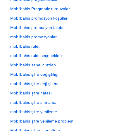
Mobilbahis Pragmatic turnuvalar
Mobilbahis promosyon koşulları
Mobilbahis promosyon talebi
mobilbahis promosyonlar
mobilbahis rulet
mobilbahis rulet seçenekleri
Mobilbahis sanal cüzdan
Mobilbahis şifre değişikliği
mobilbahis şifre değiştirme
Mobilbahis şifre hatası
mobilbahis şifre sıfırlama
mobilbahis şifre yenileme
Mobilbahis şifre yenileme problemi
Mobilbahis şifremi unuttum