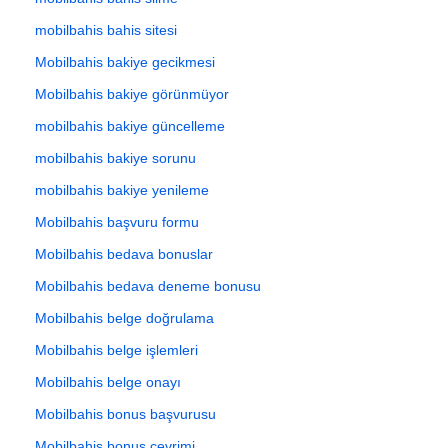
mobilbahis bahis sitesi
Mobilbahis bakiye gecikmesi
Mobilbahis bakiye görünmüyor
mobilbahis bakiye güncelleme
mobilbahis bakiye sorunu
mobilbahis bakiye yenileme
Mobilbahis başvuru formu
Mobilbahis bedava bonuslar
Mobilbahis bedava deneme bonusu
Mobilbahis belge doğrulama
Mobilbahis belge işlemleri
Mobilbahis belge onayı
Mobilbahis bonus başvurusu
Mobilbahis bonus çevrimi