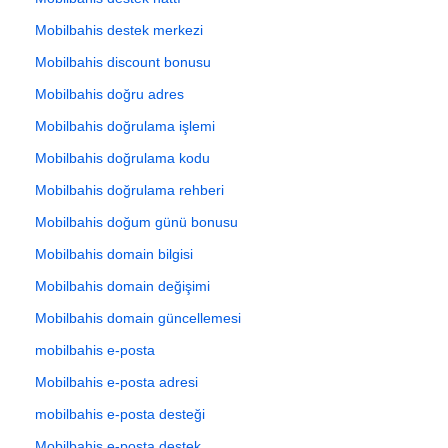
Mobilbahis destek merkezi
Mobilbahis discount bonusu
Mobilbahis doğru adres
Mobilbahis doğrulama işlemi
Mobilbahis doğrulama kodu
Mobilbahis doğrulama rehberi
Mobilbahis doğum günü bonusu
Mobilbahis domain bilgisi
Mobilbahis domain değişimi
Mobilbahis domain güncellemesi
mobilbahis e-posta
Mobilbahis e-posta adresi
mobilbahis e-posta desteği
Mobilbahis e-posta destek