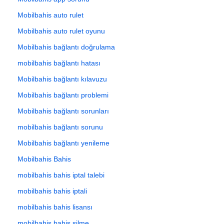
Mobilbahis auto rulet
Mobilbahis auto rulet oyunu
Mobilbahis bağlantı doğrulama
mobilbahis bağlantı hatası
Mobilbahis bağlantı kılavuzu
Mobilbahis bağlantı problemi
Mobilbahis bağlantı sorunları
mobilbahis bağlantı sorunu
Mobilbahis bağlantı yenileme
Mobilbahis Bahis
mobilbahis bahis iptal talebi
mobilbahis bahis iptali
mobilbahis bahis lisansı
mobilbahis bahis silme