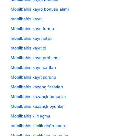
Mobilbahis kayıp bonusu alımı
mobilbahis kayıt
Mobilbahis kayıt formu
mobilbahis kayıt iptali
mobilbahis kayıt ol
Mobilbahis kayıt problemi
Mobilbahis kayıt şartları
Mobilbahis kayıt sorunu
Mobilbahis kazanç fırsatları
Mobilbahis kazançlı bonuslar
Mobilbahis kazançlı oyunlar
Mobilbahis kilit açma
mobilbahis kimlik doğrulama
Mobilbahis kimlik hesap onayı