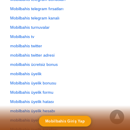
Mobilbahis telegram fırsatları
Mobilbahis telegram kanalı
Mobilbahis turnuvalar
Mobilbahis tv
mobilbahis twitter
mobilbahis twitter adresi
mobilbahis ücretsiz bonus
mobilbahis üyelik
Mobilbahis üyelik bonusu
Mobilbahis üyelik formu
Mobilbahis üyelik hatası
mobilbahis üyelik hesabı
mobilbahis üyelik iptali
Mobilbahis Giriş Yap
Mobilbahis üyelik kuralları