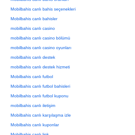
Mobilbahis canlı bahis seçenekleri
Mobilbahis canlı bahisler
mobilbahis canlı casino
mobilbahis canlı casino bölümü
mobilbahis canlı casino oyunları
mobilbahis canlı destek
mobilbahis canlı destek hizmeti
Mobilbahis canlı futbol
Mobilbahis canlı futbol bahisleri
Mobilbahis canlı futbol kuponu
mobilbahis canlı iletişim
Mobilbahis canlı karşılaşma izle
Mobilbahis canlı kuponlar
Mobilbahis canlı link