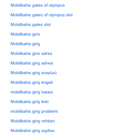
Mobilbahis gates of olympus
Mobilbahis gates of olympus slot
Mobilbahis gates slot
Mobilbahis giris
Mobilbahis giriş
Mobilbahis giris adres
Mobilbahis giriş adresi
Mobilbahis giriş arayüzü
Mobilbahis giriş engeli
mobilbahis giriş hatası
Mobilbahis giriş linki
mobilbahis giriş problemi
Mobilbahis giriş rehberi
Mobilbahis giriş sayfası