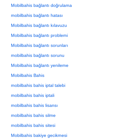
Mobilbahis bağlantı doğrulama
mobilbahis bağlantı hatası
Mobilbahis bağlantı kılavuzu
Mobilbahis bağlantı problemi
Mobilbahis bağlantı sorunları
mobilbahis bağlantı sorunu
Mobilbahis bağlantı yenileme
Mobilbahis Bahis
mobilbahis bahis iptal talebi
mobilbahis bahis iptali
mobilbahis bahis lisansı
mobilbahis bahis silme
mobilbahis bahis sitesi
Mobilbahis bakiye gecikmesi