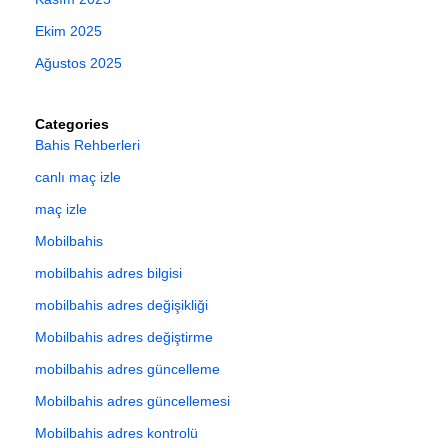
Ekim 2025
Ağustos 2025
Categories
Bahis Rehberleri
canlı maç izle
maç izle
Mobilbahis
mobilbahis adres bilgisi
mobilbahis adres değişikliği
Mobilbahis adres değiştirme
mobilbahis adres güncelleme
Mobilbahis adres güncellemesi
Mobilbahis adres kontrolü