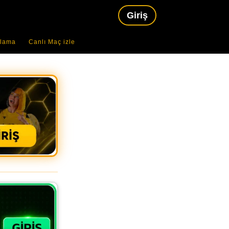
Giriş
ulama
Canlı Maç izle