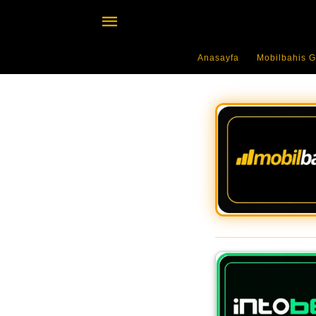
Anasayfa
Mobilbahis G