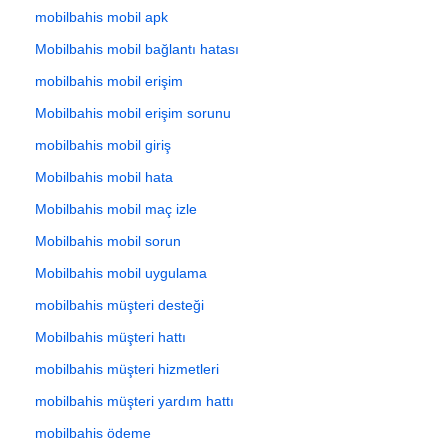
mobilbahis mobil apk
Mobilbahis mobil bağlantı hatası
mobilbahis mobil erişim
Mobilbahis mobil erişim sorunu
mobilbahis mobil giriş
Mobilbahis mobil hata
Mobilbahis mobil maç izle
Mobilbahis mobil sorun
Mobilbahis mobil uygulama
mobilbahis müşteri desteği
Mobilbahis müşteri hattı
mobilbahis müşteri hizmetleri
mobilbahis müşteri yardım hattı
mobilbahis ödeme