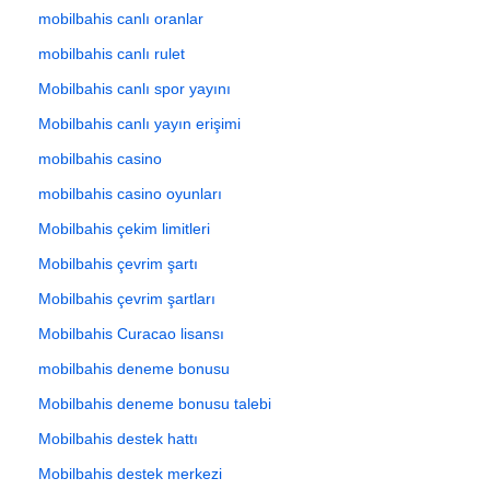
mobilbahis canlı oranlar
mobilbahis canlı rulet
Mobilbahis canlı spor yayını
Mobilbahis canlı yayın erişimi
mobilbahis casino
mobilbahis casino oyunları
Mobilbahis çekim limitleri
Mobilbahis çevrim şartı
Mobilbahis çevrim şartları
Mobilbahis Curacao lisansı
mobilbahis deneme bonusu
Mobilbahis deneme bonusu talebi
Mobilbahis destek hattı
Mobilbahis destek merkezi