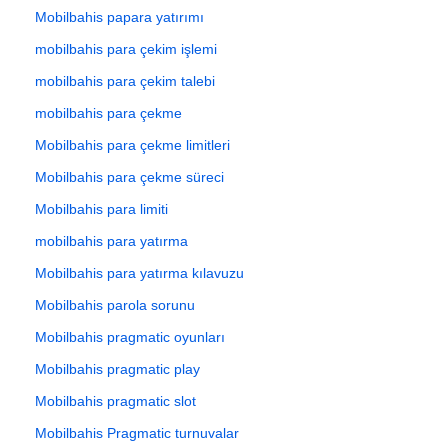
Mobilbahis papara yatırımı
mobilbahis para çekim işlemi
mobilbahis para çekim talebi
mobilbahis para çekme
Mobilbahis para çekme limitleri
Mobilbahis para çekme süreci
Mobilbahis para limiti
mobilbahis para yatırma
Mobilbahis para yatırma kılavuzu
Mobilbahis parola sorunu
Mobilbahis pragmatic oyunları
Mobilbahis pragmatic play
Mobilbahis pragmatic slot
Mobilbahis Pragmatic turnuvalar