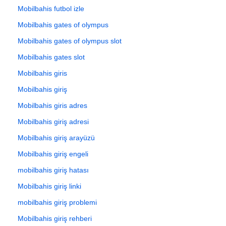
Mobilbahis futbol izle
Mobilbahis gates of olympus
Mobilbahis gates of olympus slot
Mobilbahis gates slot
Mobilbahis giris
Mobilbahis giriş
Mobilbahis giris adres
Mobilbahis giriş adresi
Mobilbahis giriş arayüzü
Mobilbahis giriş engeli
mobilbahis giriş hatası
Mobilbahis giriş linki
mobilbahis giriş problemi
Mobilbahis giriş rehberi