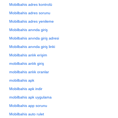
Mobilbahis adres kontrolü
Mobilbahis adres sorunu
Mobilbahis adres yenileme
Mobilbahis anında giriş
Mobilbahis anında giriş adresi
Mobilbahis anında giriş linki
Mobilbahis anlık erişim
mobilbahis anlık giriş
mobilbahis anlık oranlar
mobilbahis apk
Mobilbahis apk indir
mobilbahis apk uygulama
Mobilbahis app sorunu
Mobilbahis auto rulet