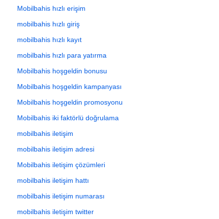
Mobilbahis hızlı erişim
mobilbahis hızlı giriş
mobilbahis hızlı kayıt
mobilbahis hızlı para yatırma
Mobilbahis hoşgeldin bonusu
Mobilbahis hoşgeldin kampanyası
Mobilbahis hoşgeldin promosyonu
Mobilbahis iki faktörlü doğrulama
mobilbahis iletişim
mobilbahis iletişim adresi
Mobilbahis iletişim çözümleri
mobilbahis iletişim hattı
mobilbahis iletişim numarası
mobilbahis iletişim twitter