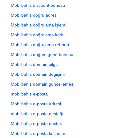
Mobilbahis discount bonusu
Mobilbahis doğru adres
Mobilbahis doğrulama işlemi
Mobilbahis doğrulama kodu
Mobilbahis doğrulama rehberi
Mobilbahis doğum günü bonusu
Mobilbahis domain bilgisi
Mobilbahis domain değişimi
Mobilbahis domain güncellemesi
mobilbahis e-posta
Mobilbahis e-posta adresi
mobilbahis e-posta desteği
Mobilbahis e-posta destek
Mobilbahis e-posta kullanımı