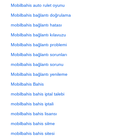
Mobilbahis auto rulet oyunu
Mobilbahis bağlantı doğrulama
mobilbahis bağlantı hatası
Mobilbahis bağlantı kılavuzu
Mobilbahis bağlantı problemi
Mobilbahis bağlantı sorunları
mobilbahis bağlantı sorunu
Mobilbahis bağlantı yenileme
Mobilbahis Bahis
mobilbahis bahis iptal talebi
mobilbahis bahis iptali
mobilbahis bahis lisansı
mobilbahis bahis silme
mobilbahis bahis sitesi