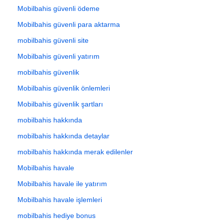
Mobilbahis güvenli ödeme
Mobilbahis güvenli para aktarma
mobilbahis güvenli site
Mobilbahis güvenli yatırım
mobilbahis güvenlik
Mobilbahis güvenlik önlemleri
Mobilbahis güvenlik şartları
mobilbahis hakkında
mobilbahis hakkında detaylar
mobilbahis hakkında merak edilenler
Mobilbahis havale
Mobilbahis havale ile yatırım
Mobilbahis havale işlemleri
mobilbahis hediye bonus