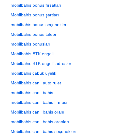
mobilbahis bonus fırsatları
Mobilbahis bonus şartları
mobilbahis bonus seçenekleri
Mobilbahis bonus talebi
mobilbahis bonusları
Mobilbahis BTK engeli
Mobilbahis BTK engelli adresler
mobilbahis çabuk üyelik
Mobilbahis canlı auto rulet
mobilbahis canlı bahis
mobilbahis canlı bahis firması
Mobilbahis canlı bahis oranı
mobilbahis canlı bahis oranları
Mobilbahis canlı bahis seçenekleri