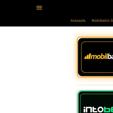
Anasayfa
Mobilbahis G