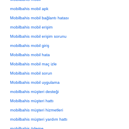
mobilbahis mobil apk
Mobilbahis mobil bağlantı hatası
mobilbahis mobil erişim
Mobilbahis mobil erişim sorunu
mobilbahis mobil giriş
Mobilbahis mobil hata
Mobilbahis mobil maç izle
Mobilbahis mobil sorun
Mobilbahis mobil uygulama
mobilbahis müşteri desteği
Mobilbahis müşteri hattı
mobilbahis müşteri hizmetleri
mobilbahis müşteri yardım hattı
mobilbahis ödeme