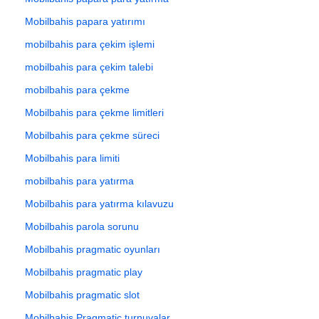
Mobilbahis papara yatırımı
mobilbahis para çekim işlemi
mobilbahis para çekim talebi
mobilbahis para çekme
Mobilbahis para çekme limitleri
Mobilbahis para çekme süreci
Mobilbahis para limiti
mobilbahis para yatırma
Mobilbahis para yatırma kılavuzu
Mobilbahis parola sorunu
Mobilbahis pragmatic oyunları
Mobilbahis pragmatic play
Mobilbahis pragmatic slot
Mobilbahis Pragmatic turnuvalar