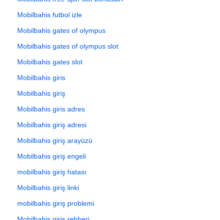
Mobilbahis futbol izle
Mobilbahis gates of olympus
Mobilbahis gates of olympus slot
Mobilbahis gates slot
Mobilbahis giris
Mobilbahis giriş
Mobilbahis giris adres
Mobilbahis giriş adresi
Mobilbahis giriş arayüzü
Mobilbahis giriş engeli
mobilbahis giriş hatası
Mobilbahis giriş linki
mobilbahis giriş problemi
Mobilbahis giriş rehberi