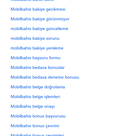
Mobilbahis bakiye gecikmesi
Mobilbahis bakiye görünmüyor
mobilbahis bakiye güncelleme
mobilbahis bakiye sorunu
mobilbahis bakiye yenileme
Mobilbahis başvuru formu
Mobilbahis bedava bonuslar
Mobilbahis bedava deneme bonusu
Mobilbahis belge doğrulama
Mobilbahis belge işlemleri
Mobilbahis belge onayı
Mobilbahis bonus başvurusu
Mobilbahis bonus çevrimi
Mobilbahis bonus çevrimleri