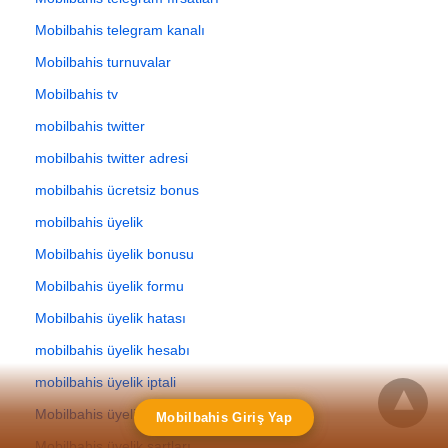
Mobilbahis telegram kanalı
Mobilbahis turnuvalar
Mobilbahis tv
mobilbahis twitter
mobilbahis twitter adresi
mobilbahis ücretsiz bonus
mobilbahis üyelik
Mobilbahis üyelik bonusu
Mobilbahis üyelik formu
Mobilbahis üyelik hatası
mobilbahis üyelik hesabı
mobilbahis üyelik iptali
Mobilbahis üyelik kuralları
Mobilbahis Giriş Yap
Mobilbahis üyelik şartları