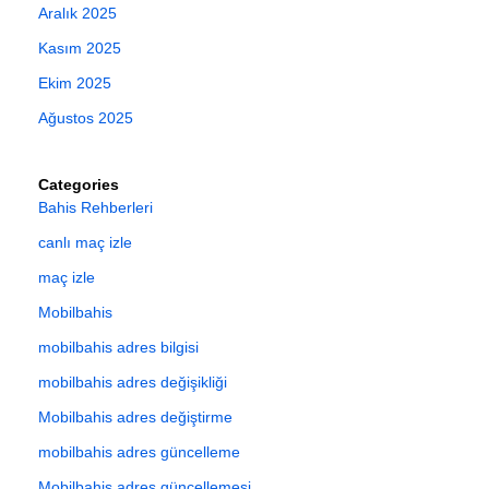
Aralık 2025
Kasım 2025
Ekim 2025
Ağustos 2025
Categories
Bahis Rehberleri
canlı maç izle
maç izle
Mobilbahis
mobilbahis adres bilgisi
mobilbahis adres değişikliği
Mobilbahis adres değiştirme
mobilbahis adres güncelleme
Mobilbahis adres güncellemesi