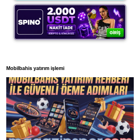
Mobilbahis yatırım işlemi