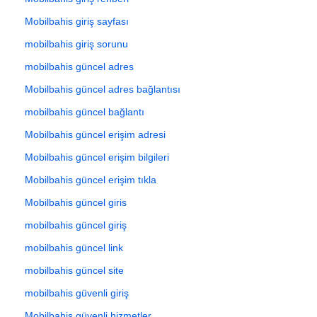
Mobilbahis giriş sayfası
mobilbahis giriş sorunu
mobilbahis güncel adres
Mobilbahis güncel adres bağlantısı
mobilbahis güncel bağlantı
Mobilbahis güncel erişim adresi
Mobilbahis güncel erişim bilgileri
Mobilbahis güncel erişim tıkla
Mobilbahis güncel giris
mobilbahis güncel giriş
mobilbahis güncel link
mobilbahis güncel site
mobilbahis güvenli giriş
Mobilbahis güvenli hizmetler